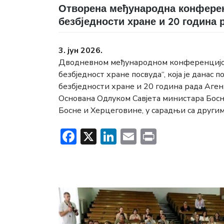
Отворена међународна конферен
безбједности хране и 20 година 
3. јун 2026.
Дводневном међународном конференцијом
безбједност хране посвуда“, која је данас 
безбједности хране и 20 година рада Аген
Основана Одлуком Савјета министара Босн
Босне и Херцеговине, у сарадњи са други
Facebook
X
LinkedIn
Email
Print