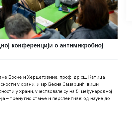
дној конференцији о антимикробној
ане Босне и Херцеговине, проф. др сц. Катица
асности у храни, и мр Весна Самарџић, виши
ности у храни, учествовале су на 5. међународној
 – тренутно стање и перспективе: од науке до