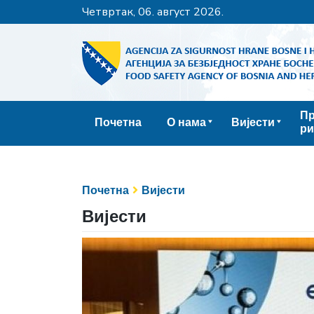
четвртак, 06. август 2026.
Пр
Почетна
О нама
Вијести
ри
Почетна
Вијести
Вијести