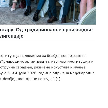
стару: Од традиционалне производње
елигенције
нституција надлежних за безбједност хране из
еђународних организација, научних институција и
тручне сарадње, размјене искустава и јачања
 је 3. и 4. јуна 2026. године одржана међународна
безбједност хране посвуда“. […]