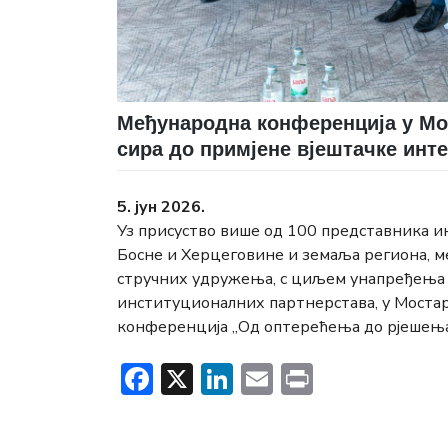
Међународна конференција у Мо
сира до примјене вјештачке инт
5. јун 2026.
Уз присуство више од 100 представника и
Босне и Херцеговине и земаља региона, м
стручних удружења, с циљем унапређења с
институционалних партнерстава, у Мостару
конференција „Од оптерећења до рјешења: 
Facebook
X
LinkedIn
Email
Print