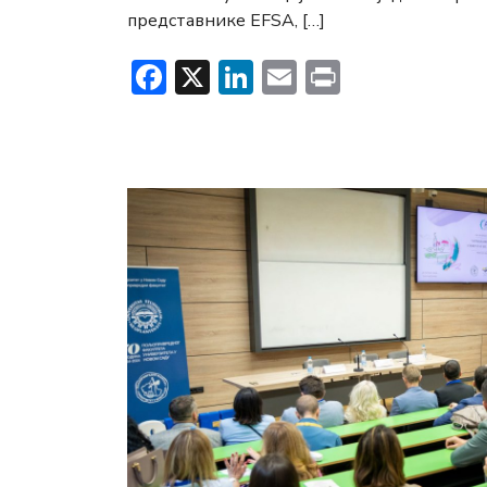
представнике EFSA, […]
Facebook
X
LinkedIn
Email
Print