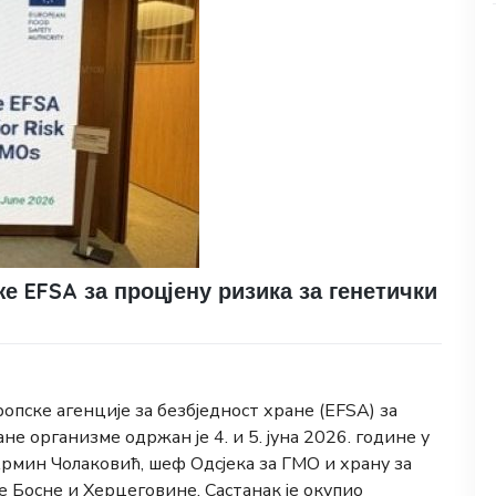
е EFSA за процјену ризика за генетички
пске агенције за безбједност хране (EFSA) за
e организмe одржан је 4. и 5. јуна 2026. године у
 Армин Чолаковић, шеф Одсјека за ГМО и храну за
 Босне и Херцеговине. Састанак је окупио