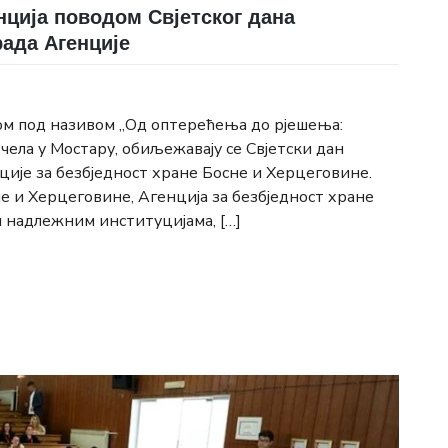
ција поводом Свјетског дана
рада Агенције
 под називом „Од оптерећења до рјешења:
почела у Мостару, обиљежавају се Свјетски дан
ције за безбједност хране Босне и Херцеговине.
е и Херцеговине, Агенција за безбједност хране
м надлежним институцијама, […]