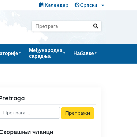
Календар
Међународна
аторије
Набавке
сарадња
Pretraga
Скорашњи чланци