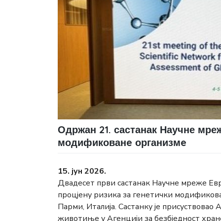
Одржан 21. састанак Научне мреж
модификованe организмe
15. јун 2026.
Двадесет први састанак Научне мреже Евро
процјену ризика за генетички модификован
Парми, Италија. Састанку је присуствовао
животиње у Агенцији за безбједност хране