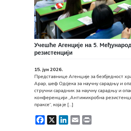
Учешће Агенције на 5. Mеђунаро
резистенцији
15. јун 2026.
Представнице Агенције за безбједност хр
Арар, шеф Одсјека за научну сарадњу и оп
стручни сарадник за научну сарадњу и опас
конференцији „Антимикробна резистенција
праксе“, која је […]
Facebook
X
LinkedIn
Email
Print