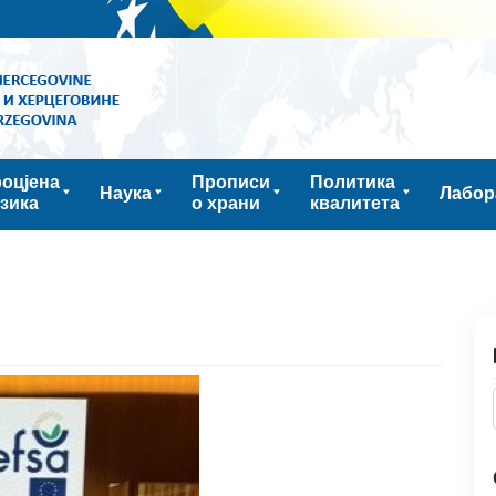
оцјена
Прописи
Политика
Наука
Лабор
зика
о храни
квалитета