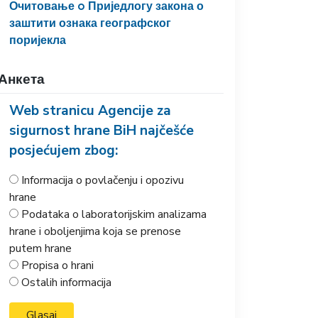
Очитовање o Приједлогу закона о
заштити ознака географског
поријекла
Анкета
Web stranicu Agencije za
sigurnost hrane BiH najčešće
posjećujem zbog:
Informacija o povlačenju i opozivu
hrane
Podataka o laboratorijskim analizama
hrane i oboljenjima koja se prenose
putem hrane
Propisa o hrani
Ostalih informacija