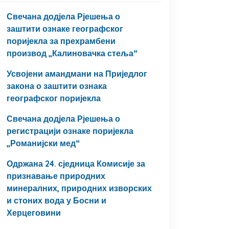
Свечана додјела Рјешења о
заштити ознаке географског
поријекла за прехрамбени
производ „Калиновачка стеља“
Усвојени амандмани на Приједлог
закона о заштити ознака
географског поријекла
Свечана додјела Рјешења о
регистрацији ознаке поријекла
„Романијски мед“
Одржана 24. сједница Комисије за
признавање природних
минералних, природних изворских
и стоних вода у Босни и
Херцеговини