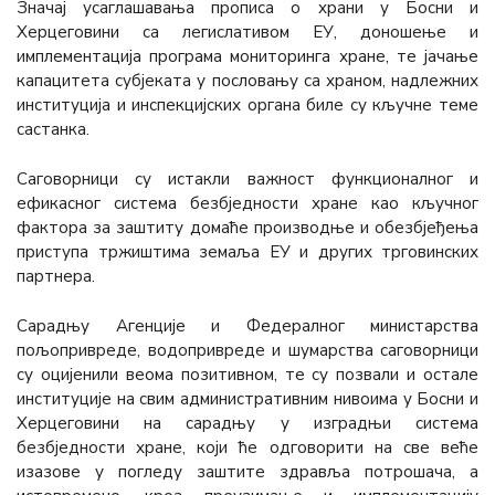
Значај усаглашавања прописа о храни у Босни и
Херцеговини са легислативом ЕУ, доношење и
имплементација програма мониторинга хране, те јачање
капацитета субјеката у пословању са храном, надлежних
институција и инспекцијских органа биле су кључне теме
састанка.
Саговорници су истакли важност функционалног и
ефикасног система безбједности хране као кључног
фактора за заштиту домаће производње и обезбјеђења
приступа тржиштима земаља ЕУ и других трговинских
партнера.
Сарадњу Агенције и Федералног министарства
пољопривреде, водопривреде и шумарства саговорници
су оцијенили веома позитивном, те су позвали и остале
институције на свим административним нивоима у Босни и
Херцеговини на сарадњу у изградњи система
безбједности хране, који ће одговорити на све веће
изазове у погледу заштите здравља потрошача, а