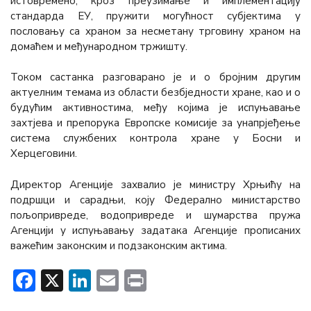
истовремено, кроз преузимање и имплементацију
стандарда ЕУ, пружити могућност субјектима у
пословању са храном за несметану трговину храном на
домаћем и међународном тржишту.
Током састанка разговарано је и о бројним другим
актуелним темама из области безбједности хране, као и о
будућим активностима, међу којима је испуњавање
захтјева и препорука Европске комисије за унапрјеђење
система службених контрола хране у Босни и
Херцеговини.
Директор Агенције захвалио је министру Хрњићу на
подршци и сарадњи, коју Федерално министарство
пољопривреде, водопривреде и шумарства пружа
Агенцији у испуњавању задатака Агенције прописаних
важећим законским и подзаконским актима.
Facebook
X
LinkedIn
Email
Print