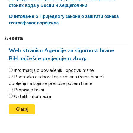
стоних вода у Босни и Херцеговини
Очитовање o Приједлогу закона о заштити ознака
географског поријекла
Анкета
Web stranicu Agencije za sigurnost hrane
BiH najčešće posjećujem zbog:
Informacija o povlačenju i opozivu hrane
Podataka o laboratorijskim analizama hrane i
oboljenjima koja se prenose putem hrane
Propisa o hrani
Ostalih informacija