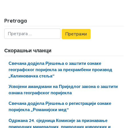
Pretraga
Скорашњи чланци
Свечана додјела Рјешења о заштити ознаке
географског поријекла за прехрамбени производ
„Калиновачка стеља“
Усвојени амандмани на Приједлог закона о заштити
ознака географског поријекла
Свечана додјела Рјешења о регистрацији ознаке
поријекла „Романијски мед“
Одржана 24. сједница Комисије за признавање
природних минералних, природних изворских и