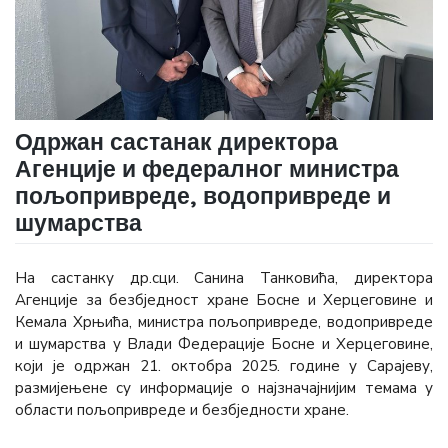
Одржан састанак директора
Агенције и федералног министра
пољопривреде, водопривреде и
шумарства
На састанку др.сци. Санина Танковића, директора
Агенције за безбједност хране Босне и Херцеговине и
Кемала Хрњића, министра пољопривреде, водопривреде
и шумарства у Влади Федерације Босне и Херцеговине,
који је одржан 21. октобра 2025. године у Сарајеву,
размијењене су информације о најзначајнијим темама у
области пољопривреде и безбједности хране.