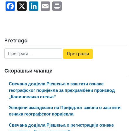
Facebook
X
LinkedIn
Email
Print
Pretraga
Скорашњи чланци
Свечана додјела Рјешења о заштити ознаке
географског поријекла за прехрамбени производ
„Калиновачка стеља“
Усвојени амандмани на Приједлог закона о заштити
ознака географског поријекла
Свечана додјела Рјешења о регистрацији ознаке