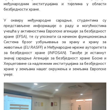
међународним институцијама и тијелима у области
безбједности хране.
У оквиру међународне сарадње, студентима су
представљене информације о раду и могућностима
учешћа у активностима Европске агенције за безбједност
хране (
ЕFSА
), те су упознати са начином функционисања
Система брзог узбуњивања за храну и храну за
животиње (
EU RASFF
) и Међународне мреже ауторитета
за безбједност хране (
INFOSAN
). Такође је истакнут
значај сарадње Агенције за безбједност хране Босне и
Херцеговине са надлежним институцијама за безбједност
хране у земљама нашег окружења и земљама Европске
уније.