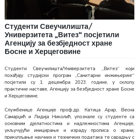
Студенти Свеучилишта/
Универзитета „Витез“ посјетили
Агенцију за безбједност хране
Босне и Херцеговине
Студенти Свеучилишта/Универзитета „Витез“ који
похађају студијски програм „Санитарни инжињеринг“
посјетили су 1. децембра 2023. године, у склопу
практичне наставе, Агенцију за безбједност хране Босне
и Херцеговине.
Службенице Агенције проф.др. Катица Арар, Весна
Самарџић и Лидија Николић, упознале су студенте са
основним дјелатностима и надлежностима Агенције,
укључујући иницирање и израду прописа о храни,
прикупљање научних и техничких података те сарадњу с