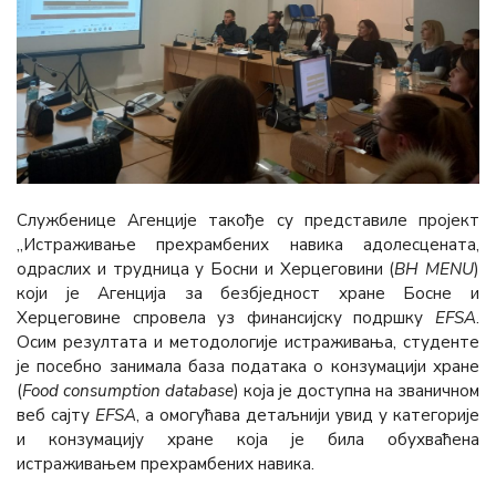
Службенице Агенције такође су представиле пројект
„Истраживање прехрамбених навика адолесцената,
одраслих и трудница у Босни и Херцеговини (
BH MENU
)
који је Агенција за безбједност хране Босне и
Херцеговине спровела уз финансијску подршку
EFSА
.
Осим резултата и методологије истраживања, студенте
је посебно занимала база података о конзумацији хране
(
Food consumption database
) која је доступна на званичном
веб сајту
EFSА
, а омогућава детаљнији увид у категорије
и конзумацију хране која је била обухваћена
истраживањем прехрамбених навика.