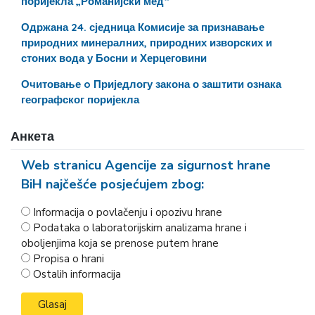
поријекла „Романијски мед“
Одржана 24. сједница Комисије за признавање
природних минералних, природних изворских и
стоних вода у Босни и Херцеговини
Очитовање o Приједлогу закона о заштити ознака
географског поријекла
Анкета
Web stranicu Agencije za sigurnost hrane
BiH najčešće posjećujem zbog:
Informacija o povlačenju i opozivu hrane
Podataka o laboratorijskim analizama hrane i
oboljenjima koja se prenose putem hrane
Propisa o hrani
Ostalih informacija