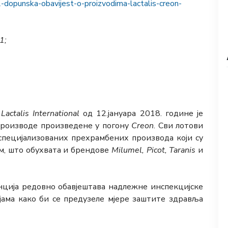
2-dopunska-obavijest-o-proizvodima-lactalis-creon-
1;
а
Lactalis International
од 12.јануара 2018. године је
производе произведене у погону
Creon
. Сви лотови
специјализo
в
аних прехрамбених производа који су
м, што обухва
т
а и брендове
Milumel, Picot, Taranis
и
енција редовно обавјештава надлежне инспекцијске
ама како би се п
ре
дузеле мјере заштите здравља