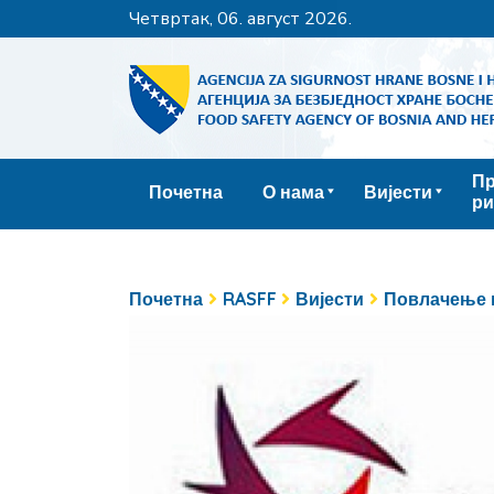
четвртак, 06. август 2026.
Пр
Почетна
О нама
Вијести
ри
Почетна
RASFF
Вијести
Повлачење 