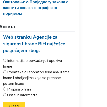
Очитовање o Приједлогу закона о
заштити ознака географског
поријекла
Анкета
Web stranicu Agencije za
sigurnost hrane BiH najčešće
posjećujem zbog:
Informacija o povlačenju i opozivu
hrane
Podataka o laboratorijskim analizama
hrane i oboljenjima koja se prenose
putem hrane
Propisa o hrani
Ostalih informacija