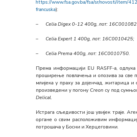
https://www.fsa.gov.ba/fsa/sr/novosti/item/41
francuska
):
– Celia Digex 0-12 400g,
лот:
16C001082
– Celia Expert 1 400g,
лот
: 16C0010425;
– Celia Prema 400g,
лот
: 16C0010750.
Према информацији ЕU RASFF-а, одлук
проширење повлачења и опозива за све 
млијека у праху за дојенчад, житарица и 
произведени у погону
Creon
су под сумњо
Delical
.
Истрага сљедивости још увијек траје. Аг
органе о свим расположивим информациј
потрошача у Босни и Херцеговини.