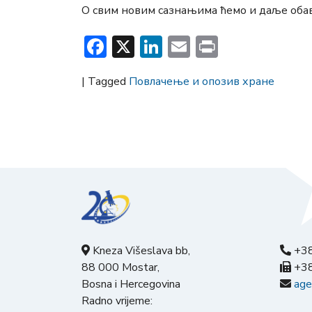
О свим новим сазнањима ћемо и даље обав
Facebook
X
LinkedIn
Email
Print
|
Tagged
Повлачење и опозив хране
Kneza Višeslava bb,
+38
88 000 Mostar,
+38
Bosna i Hercegovina
age
Radno vrijeme: