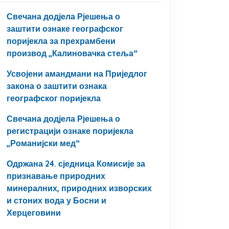
Свечана додјела Рјешења о
заштити ознаке географског
поријекла за прехрамбени
производ „Калиновачка стеља“
Усвојени амандмани на Приједлог
закона о заштити ознака
географског поријекла
Свечана додјела Рјешења о
регистрацији ознаке поријекла
„Романијски мед“
Одржана 24. сједница Комисије за
признавање природних
минералних, природних изворских
и стоних вода у Босни и
Херцеговини