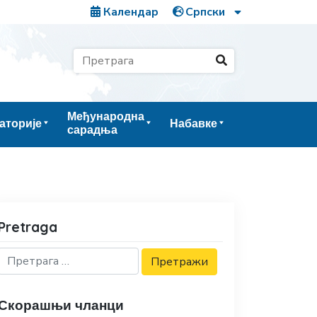
Календар
Међународна
аторије
Набавке
сарадња
Pretraga
Скорашњи чланци