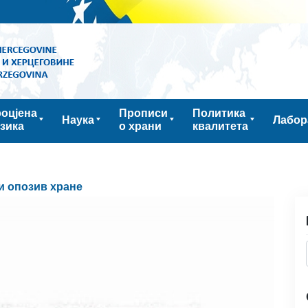
оцјена
Прописи
Политика
Наука
Лабор
зика
о храни
квалитета
и опозив хране