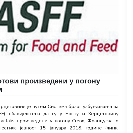
отови произведени у погону
м
Херцеговине је путем Система брзог узбуњивања за
F) обавијештена да су у Босну и Херцеговину
ctalis произведени у погону Creon, Француска, о
естила јавност 15. јануара 2018. године (линк: