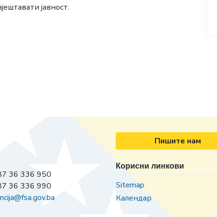
јештавати јавност.
Пишите нам
Корисни линкови
7 36 336 950
Sitemap
7 36 336 990
ncija@fsa.gov.ba
Календар