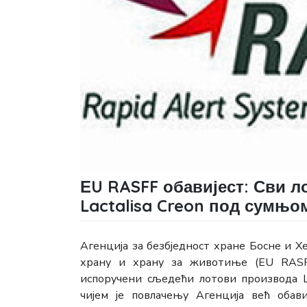
ЕU RASFF обавијест: Сви л
Lactalisa Creon под сумњо
Агенција за безбједност хране Босне и 
храну и храну за животиње (ЕU RASF
испоручени сљедећи лотови производа Lа
чијем је повлачењу Агенција већ обавиј