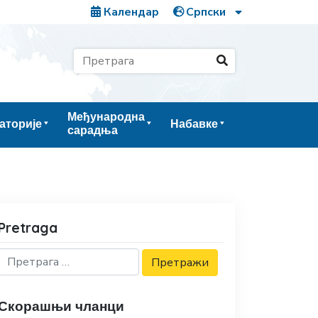
Календар
Међународна
аторије
Набавке
сарадња
Pretraga
Скорашњи чланци