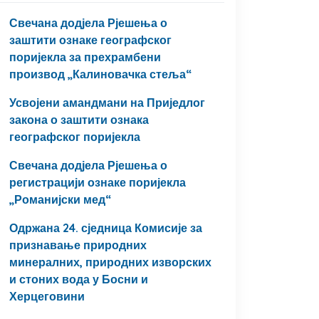
Свечана додјела Рјешења о
заштити ознаке географског
поријекла за прехрамбени
производ „Калиновачка стеља“
Усвојени амандмани на Приједлог
закона о заштити ознака
географског поријекла
Свечана додјела Рјешења о
регистрацији ознаке поријекла
„Романијски мед“
Одржана 24. сједница Комисије за
признавање природних
минералних, природних изворских
и стоних вода у Босни и
Херцеговини