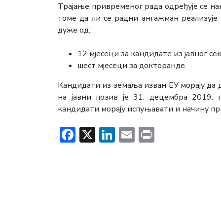
Трајање привременог рада одређује се на
томе да ли се радни ангажман реализује
дуже од:
12 мјесеци за кандидате из јавног с
шест мјесеци за докторанде.
Кандидати из земаља изван ЕУ морају да д
на јавни позив је 31. децембра 2019. 
кандидати морају испуњавати и начину пр
Facebook
X
LinkedIn
Email
Print