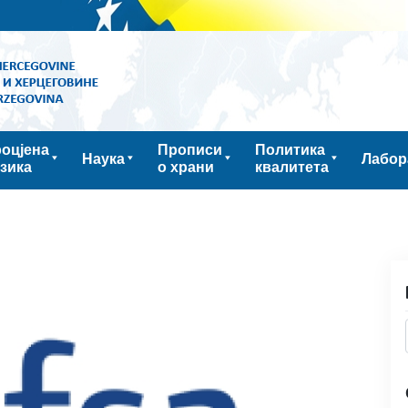
оцјена
Прописи
Политика
Наука
Лабор
зика
о храни
квалитета