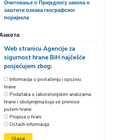
Очитовање o Приједлогу закона о
заштити ознака географског
поријекла
Анкета
Web stranicu Agencije za
sigurnost hrane BiH najčešće
posjećujem zbog:
Informacija o povlačenju i opozivu
hrane
Podataka o laboratorijskim analizama
hrane i oboljenjima koja se prenose
putem hrane
Propisa o hrani
Ostalih informacija