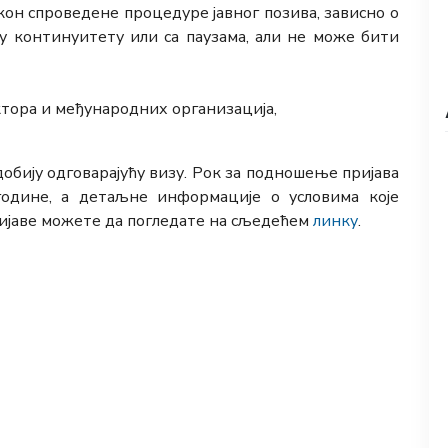
кон спроведене процедуре јавног позива, зависно о
 у континуитету или са паузама, али не може бити
ектора и међународних организација,
обију одговарајућу визу. Рок за подношење пријава
године, а детаљне информације о условима које
ијаве можете да погледате на сљедећем
линку
.