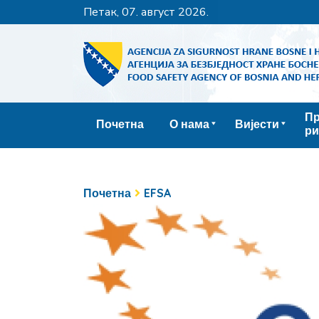
петак, 07. август 2026.
Пр
Почетна
О нама
Вијести
ри
Почетна
EFSA