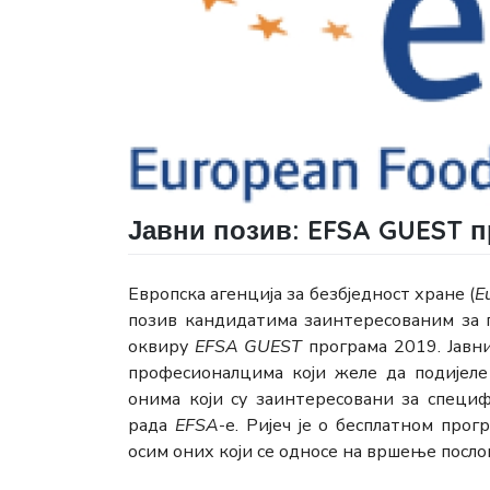
Јавни позив: EFSA GUEST п
Европска агенција за безбједност хране (
E
позив кандидатима заинтересованим за 
оквиру
EFSA GUEST
програма 2019. Јавн
професионалцима који желе да подијеле
онима који су заинтересовани за специф
рада
EFSA
-е. Ријеч је о бесплатном прог
осим оних који се односе на вршење посло