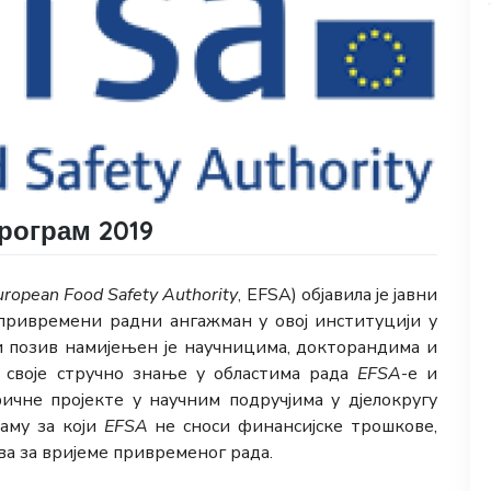
рограм 2019
uropean Food Safety Authority
, EFSA) објавила је јавни
привремени радни ангажман у овој институцији у
и позив намијењен је научницима, докторандима и
 своје стручно знање у областима рада
EFSA
-e и
ичне пројекте у научним подручјима у дјелокругу
раму за који
EFSA
не сноси финансијске трошкове,
ва за вријеме привременог рада.