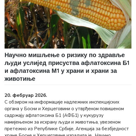
Научно мишљење о ризику по здравље
људи услијед присуства афлатоксина Б1
и афлатоксина М1 у храни и храни за
животиње
20. фебруар 2026.
С обзиром на информације надлежних инспекцијских
органа у Босни и Херцеговини о утврђеном повишеном
садржају афлатоксина Б1 (АФБ1) у кукурузу
намијењеном за исхрану људи и животиња, увезеном
претежно из Републике Србије, Агенција за безбједност
хране Босне и Херцеговине израдила је „Научно