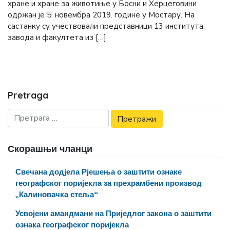
хране и хране за животиње у Босни и Херцеговини
одржан је 5. новембра 2019. године у Мостару. На
састанку су учествовали представници 13 института,
завода и факултета из […]
Pretraga
Скорашњи чланци
Свечана додјела Рјешења о заштити ознаке
географског поријекла за прехрамбени производ
„Калиновачка стеља“
Усвојени амандмани на Приједлог закона о заштити
ознака географског поријекла