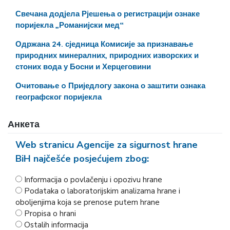
Свечана додјела Рјешења о регистрацији ознаке
поријекла „Романијски мед“
Одржана 24. сједница Комисије за признавање
природних минералних, природних изворских и
стоних вода у Босни и Херцеговини
Очитовање o Приједлогу закона о заштити ознака
географског поријекла
Анкета
Web stranicu Agencije za sigurnost hrane
BiH najčešće posjećujem zbog:
Informacija o povlačenju i opozivu hrane
Podataka o laboratorijskim analizama hrane i
oboljenjima koja se prenose putem hrane
Propisa o hrani
Ostalih informacija