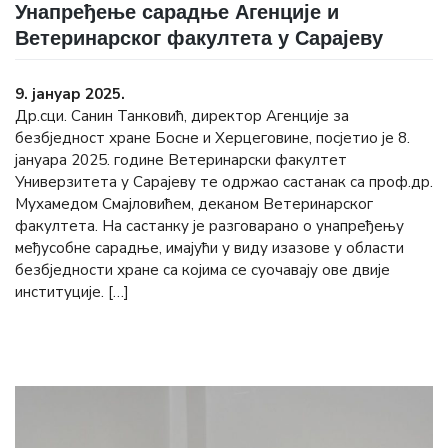
Унапређење сарадње Агенције и
Ветеринарског факултета у Сарајеву
9. јануар 2025.
Др.сци. Санин Танковић, директор Агенције за
безбједност хране Босне и Херцеговине, посјетио је 8.
јануара 2025. године Ветеринарски факултет
Универзитета у Сарајеву те одржао састанак са проф.др.
Мухамедом Смајловићем, деканом Ветеринарског
факултета. На састанку је разговарано о унапређењу
међусобне сарадње, имајући у виду изазове у области
безбједности хране са којима се суочавају ове двије
институције. […]