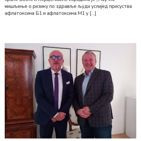
мишљење о ризику по здравље људи услијед присуства
афлатоксина Б1 и афлатоксина М1 у […]