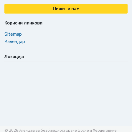
Пишите нам
Корисни линкови
Sitemap
Календар
Локација
© 2026
Агенција за безбиједност хране Босне и Херцеговине