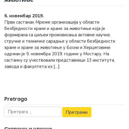
6. новембар 2019.
Први састанак Мреже организација у области
безбједности хране и хране за животиње која је
формирана са циљем промовисања активне научне,
стручне и техничке сарадње у области безбједности
хране и хране за животиње у Босни и Херцеговини
одржан је 5. новембра 2019. године у Мостару. На
састанку су учествовали представници 13 института,
завода и факултета из […]
Pretraga
Скорашњи чланци