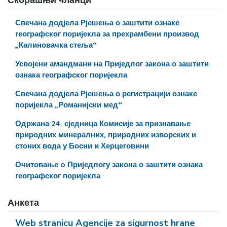
Свечана додјела Рјешења о заштити ознаке
географског поријекла за прехрамбени производ
„Калиновачка стеља“
Усвојени амандмани на Приједлог закона о заштити
ознака географског поријекла
Свечана додјела Рјешења о регистрацији ознаке
поријекла „Романијски мед“
Одржана 24. сједница Комисије за признавање
природних минералних, природних изворских и
стоних вода у Босни и Херцеговини
Очитовање o Приједлогу закона о заштити ознака
географског поријекла
Анкета
Web stranicu Agencije za sigurnost hrane