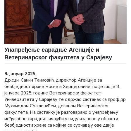
Унапређење сарадње Агенције и
Ветеринарског факултета у Сарајеву
9. јануар 2025.
Др.сци. Санин Танковић, директор Агенције за
безбједност хране Босне и Херцеговине, посјетио је 8.
јануара 2025. године Ветеринарски факултет
Универзитета у Сарајеву те одржао састанак са проф.др.
Мухамедом Смајловићем, деканом Ветеринарског
факултета. На састанку је разговарано о унапређењу
међусобне сарадње, имајући у виду изазове у области
безбједности хране са којима се суочавају ове двије