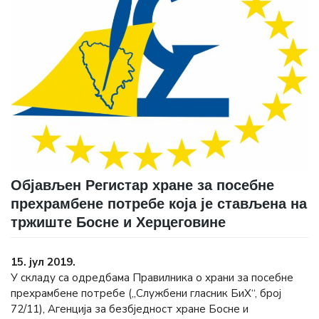
Објављен Регистар хране за посебне
прехрамбене потребе која је стављена на
тржиште Босне и Херцеговине
15. јул 2019.
У складу са одредбама Правилника о храни за посебне
прехрамбене потребе („Службени гласник БиХ“, број
72/11), Агенција за безбједност хране Босне и