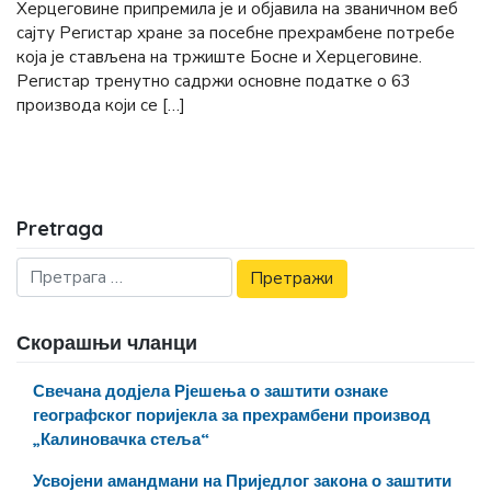
Херцеговине припремила је и објавила на званичном веб
сајту Регистар хране за посебне прехрамбене потребе
која је стављена на тржиште Босне и Херцеговине.
Регистар тренутно садржи основне податке о 63
производа који се […]
Pretraga
Скорашњи чланци
Свечана додјела Рјешења о заштити ознаке
географског поријекла за прехрамбени производ
„Калиновачка стеља“
Усвојени амандмани на Приједлог закона о заштити