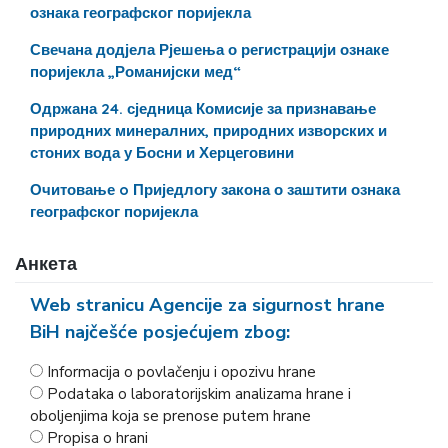
ознака географског поријекла
Свечана додјела Рјешења о регистрацији ознаке
поријекла „Романијски мед“
Одржана 24. сједница Комисије за признавање
природних минералних, природних изворских и
стоних вода у Босни и Херцеговини
Очитовање o Приједлогу закона о заштити ознака
географског поријекла
Анкета
Web stranicu Agencije za sigurnost hrane
BiH najčešće posjećujem zbog:
Informacija o povlačenju i opozivu hrane
Podataka o laboratorijskim analizama hrane i
oboljenjima koja se prenose putem hrane
Propisa o hrani