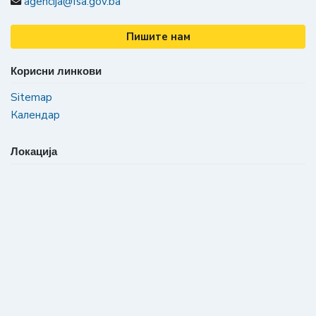
agencija@fsa.gov.ba
Пишите нам
Корисни линкови
Sitemap
Календар
Локација