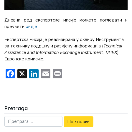
Дневни ред експертске мисије можете погледати и
преузети
овдје
.
Експертска мисија је реализирана у оквиру Инструмента
за техничку подршку и размјену информација (
Technical
Assistance and Information Exchange instrument, ТАIЕX
)
Европске комисије.
Facebook
X
LinkedIn
Email
Print
Pretraga