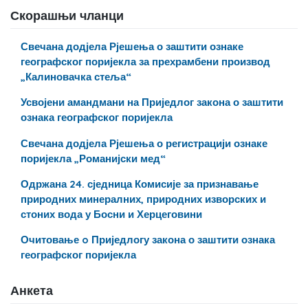
Скорашњи чланци
Свечана додјела Рјешења о заштити ознаке
географског поријекла за прехрамбени производ
„Калиновачка стеља“
Усвојени амандмани на Приједлог закона о заштити
ознака географског поријекла
Свечана додјела Рјешења о регистрацији ознаке
поријекла „Романијски мед“
Одржана 24. сједница Комисије за признавање
природних минералних, природних изворских и
стоних вода у Босни и Херцеговини
Очитовање o Приједлогу закона о заштити ознака
географског поријекла
Анкета