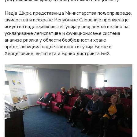
Надја Шкрк, представница Министарства пољопривреде,
шумарства и исххране Републике Словеније пренијела је
искуства надлежних институција у овој земљи везано за
усклађивање легислативе и функционисање система
анализе ризика у области безбједности хране
представницима надлежних институција Босне и
Херцеговине, ентитета и Брчко дистрикта БиХ.