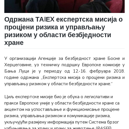
Одржана ТАIЕX експертска мисија о
процјени ризика и управљању
ризиком у области безбједности
хране
У организацији Агенције за безбједност хране Босне и
Херцеговине, уз техничку подршку Европске комисије у
Бања Луци је у периоду од 12.-16. фебруара 2018.
године одржана „Експертска мисија о процјени ризика и
управљању ризиком у области безбједности хране.“
Циљ експертске мисије био је обука о легислативи и
пракси Европске уније у области безбједности хране са
акцентом на успостављање и функционисање процјене
ризика, управљања ризиком и комуникације ризика,
укључујући размјену информација путем Система брзог
узбуњивања за храну и храну за животиње (
RASFF
).