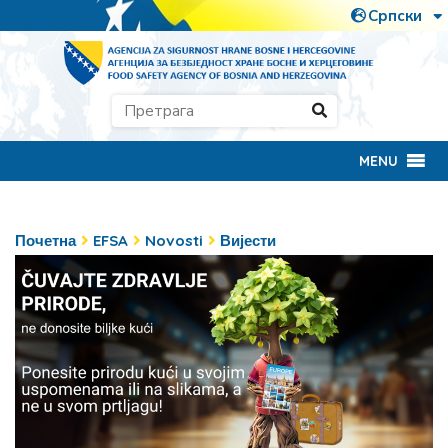
MENU
Почетна
EFSA
Novosti
Вијести