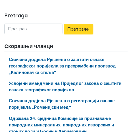
Pretraga
Скорашњи чланци
Свечана додјела Рјешења о заштити ознаке
географског поријекла за прехрамбени производ
„Калиновачка стеља“
Усвојени амандмани на Приједлог закона о заштити
ознака географског поријекла
Свечана додјела Рјешења о регистрацији ознаке
поријекла „Романијски мед“
Одржана 24. сједница Комисије за признавање
природних минералних, природних изворских и
стоних вода у Босни и Херцеговини