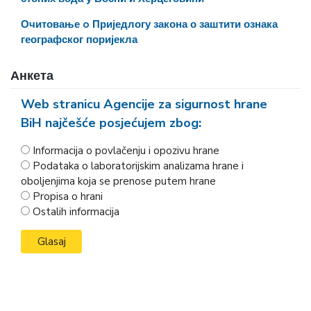
Очитовање o Приједлогу закона о заштити ознака
географског поријекла
Анкета
Web stranicu Agencije za sigurnost hrane
BiH najčešće posjećujem zbog:
Informacija o povlačenju i opozivu hrane
Podataka o laboratorijskim analizama hrane i
oboljenjima koja se prenose putem hrane
Propisa o hrani
Ostalih informacija