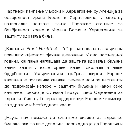
Партнери кампање у Босни и Херцеговини су Агенција за
безбједност хране Босне и Херцеговине, у својству
националне контакт тачке Европске агенције за
безбједност хране и Управа Босне и Херцеговине за
заштиту здравља биља.
„Кампања
Plant Health 4 Life
“ је заснована на кључном
принципу: свјесност ојачава дјеловање. У овој посљедњој
години, кампања наглашава да заштита здравља биљака
значи заштиту наше хране, нашег околиша и наше
будућности. Укључивањем грађана широм Европе,
кампања је поставила снажне темеље који ће наставити
да подржавају напоре у заштити биљака и након саме
кампање.” рекао је Сyлваин Гирауд, шеф Одјељења за
здравље биља у Генералној дирекцији Европске комисије
за здравље и безбједност хране.
„Наука нам помаже да схватимо ризике за здравље
биљака, али то није довољно: неопходно је да Европљани