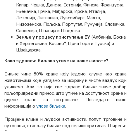
Кипар, Чешка, Данска, Естонија, Финска, Француска,
Њемачка, Грчка, Мађарска, Ирска, Италија,
Летонија, Литванија, Луксембург, Малта,
Низоземска, Пољска, Португал, Румунија, Словачка,
Словенија, Шпанија и Шведска.
Земље у процесу приступања ЕУ
(Албанија, Босна
и Херцеговина, Косово*, Црна Гора и Турска) и
Швajцарска.
Како здравље биљака утиче на наше животе?
Биљке чине 80% хране коју једемо, служе као храна
животињама које узгајамо за исхрану и чисте ваздух који
удишемо. Али то није све: здраве биљке значе добар
пољопривредни принос, што утиче на доступност хране и
цијене хране за потрошаче. Погледајте више
информација о
улози биљака
.
Промјене климе и људске активности, попут трговине и
путовања, стављају биљке под велики притисак. Ширење