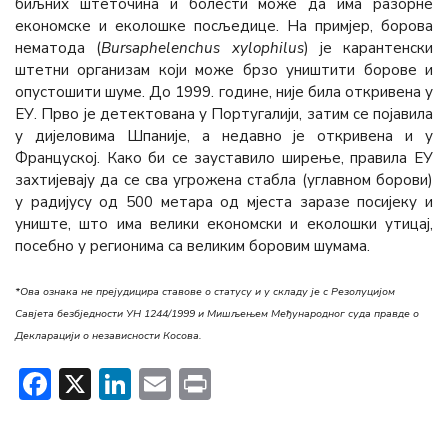
биљних штеточина и болести може да има разорне
економске и еколошке посљедице. На примјер, борова
нематода (
Bursaphelenchus xylophilus
) је карантенски
штетни организам који може брзо уништити борове и
опустошити шуме. До 1999. године, није била откривена у
ЕУ. Прво је детектована у Португалиjи, затим се појавила
у дијеловима Шпаније, а недавно је откривена и у
Француској. Како би се зауставило ширење, правила ЕУ
захтијевају да се сва угрожена стабла (углавном борови)
у радијусу од 500 метара од мјеста заразе посијеку и
униште, што има велики економски и еколошки утицај,
посебно у регионима са великим боровим шумама.
*Ова ознака не прејудицира ставове о статусу и у складу је с Резолуцијом
Савјета безбједности УН 1244/1999 и Мишљењем Међународног суда правде о
Декларацији о независности Косова.
Facebook
X
LinkedIn
Email
Print