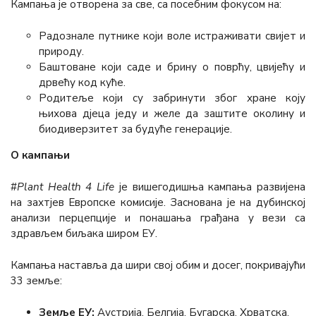
Кампања је отворена за све, са посебним фокусом на:
Радознале путнике који воле истраживати свијет и
природу.
Баштоване који саде и брину о поврћу, цвијећу и
дрвећу код куће.
Родитеље који су забринути због хране коју
њихова дјеца једу и желе да заштите околину и
биодиверзитет за будуће генерације.
О кампањи
#
Plant Health 4 Life
је вишегодишња кампања развијена
на захтјев Европске комисије. Заснована је на дубинској
анализи перцепције и понашања грађана у вези са
здрављем биљака широм ЕУ.
Кампања наставља да шири свој обим и досег, покривајући
33 земље:
Земље ЕУ:
Аустрија, Белгија, Бугарска, Хрватска,