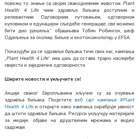
повежу то знање са својим свакодневним животом.
Plant
Health 4 Life
чини здравље биљака доступним и
релевантним. Одговорним путовањем, одговорном
куповином и едукацијом сљедеће генерације, сви можемо
бити дио рјешења.” објашњава Тобин Робинсон, шеф
Одјељења за околиш, биљке и екотоксикологију у
ЕFSА
.
Показујући да се здравље биљака тиче свих нас, кампања
„
Plant Health 4 Life
“ има циљ да остави трајно наслијеђе
свијести и заједничке одговорности.
Ширите новости и укључите се!
Акције сваког Европљанина кључне су за очување
здравља биљака. Посјетите
веб сајт кампање #
Plant
Health 4 Life
и откријте како кампања охрабрује јавност
да штити здравље биљака. Ресурси укључују материјале
за медије, објаве на друштвеним мрежама и видео
садржаје.