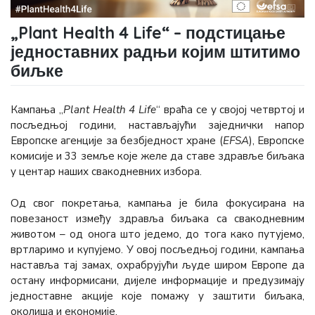
„Plant Health 4 Life“ – подстицање
једноставних радњи којим штитимо
биљке
Кампања „
Plant Health 4 Life
“ враћа се у својој четвртој и
посљедњој години, настављајући заједнички напор
Европске агенције за безбједност хране (
ЕFSА
), Европске
комисије и 33 земље које желе да ставе здравље биљака
у центар наших свакодневних избора.
Од свог покретања, кампања је била фокусирана на
повезаност између здравља биљака са свакодневним
животом – од онога што једемо, до тога како путујемо,
вртларимо и купујемо. У овој посљедњој години, кампања
наставља тај замах, охрабрујући људе широм Европе да
остану информисани, дијеле информације и предузимају
једноставне акције које помажу у заштити биљака,
околиша и економије.