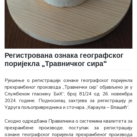
Регистрована ознака географског
поријекла „Травничког сира“
Рјешење о регистрацији ознаке географског поријекла
прехрамбеног производа „Травнички сир“ објављено је у
Службеном гласнику БиХ“, број 81/24 од 26. новембра
2024. године. Подносилац захтјева за регистрацију је
Удруга пољопривредника и сточара „Караула – Влашић“.
Сходно одредбама Правилника о системима квалитета за
прехрамбене производе, поступак за регистрацију
ознаке географског поријекла прехрамбеног производа