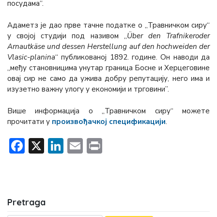
посудама“.
Адаметз је дао прве тачне податке о „Травничком сиру“
у својој студији под називом „
Über den Trafnikeroder
Arnautkäse und dessen Herstellung auf den hochweiden der
Vlasic-planina
“ публикованој 1892. године. Он наводи да
„међу становницима унутар граница Босне и Херцеговине
овај сир не само да ужива добру репутацију, него има и
изузетно важну улогу у економији и трговини”.
Више информација о „Травничком сиру“ можете
прочитати у
произвођачкој спецификацији
.
Facebook
X
LinkedIn
Email
Print
Pretraga