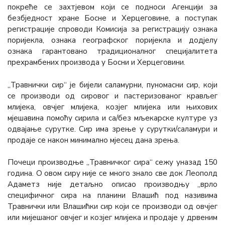
покреће се захтјевом који се подноси Агенцији за
безбједност хране Босне и Херцеговине, а поступак
регистрације спроводи Комисија за регистрацију ознака
поријекла, ознака географског поријекла и додјелу
ознака гарантовано традиционалног специјалитета
прехрамбених производа у Босни и Херцеговини.
„Травнички сир“ је бијели саламурни, пуномасни сир, који
се производи од сировог и пастеризованог крављег
млијека, овчјег млијека, козјег млијека или њихових
мјешавина помоћу сирила и са/без мљекарске културе уз
одвајање сурутке. Сир има зрење у сурутки/саламури и
продаје се након минимално мјесец дана зрења.
Почеци производње „Травничког сира“ сежу уназад 150
година. О овом сиру није се много знало све док Леополд
Адаметз није детаљно описао производњу „врло
специфичног сира на планини Влашић под називима
Травнички или Влашићки сир који се производи од овчјег
или мијешаног овчјег и козјег млијека и продаје у дрвеним