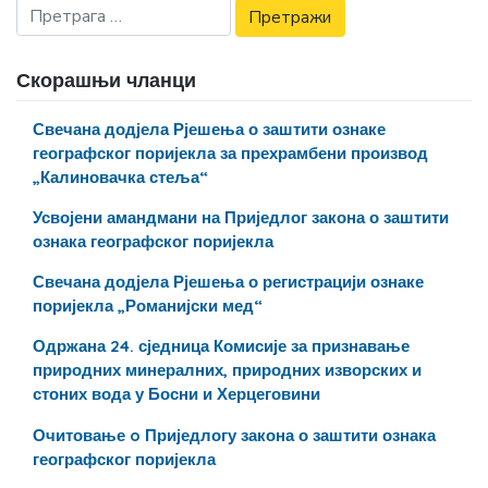
Скорашњи чланци
Свечана додјела Рјешења о заштити ознаке
географског поријекла за прехрамбени производ
„Калиновачка стеља“
Усвојени амандмани на Приједлог закона о заштити
ознака географског поријекла
Свечана додјела Рјешења о регистрацији ознаке
поријекла „Романијски мед“
Одржана 24. сједница Комисије за признавање
природних минералних, природних изворских и
стоних вода у Босни и Херцеговини
Очитовање o Приједлогу закона о заштити ознака
географског поријекла