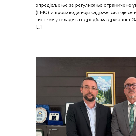
опредјељење за регулисање ограничене 
(ГМО) и производа који садрже, састоје с
систему у складу са одредбама државног 
[…]