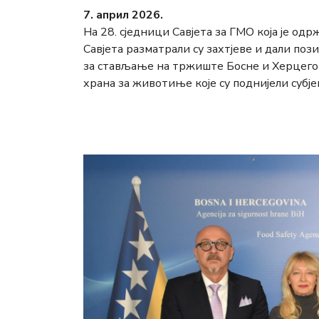
7. април 2026.
На 28. сједници Савјета за ГМО која је од
Савјета разматрали су захтјеве и дали п
за стављање на тржиште Босне и Херцего
храна за животиње које су поднијели субје