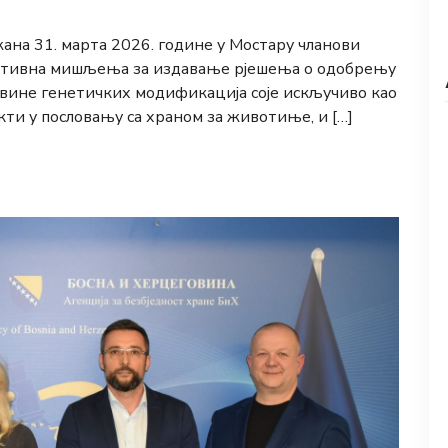
ржана 31. марта 2026. године у Мостару чланови
озитивна мишљења за издавање рјешења о одобрењу
вине генетичких модификација соје искључиво као
кти у пословању са храном за животиње, и […]