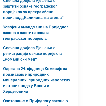
Свечана додјела Рјешења о
заштити ознаке географског
поријекла за прехрамбени
производ „Калиновачка стеља“
Усвојени амандмани на Приједлог
закона о заштити ознака
географског поријекла
Свечана додјела Рјешења о
регистрацији ознаке поријекла
„Романијски мед“
Одржана 24. сједница Комисије за
признавање природних
минералних, природних изворских
и стоних вода у Босни и
Херцеговини
Очитовање o Приједлогу закона о