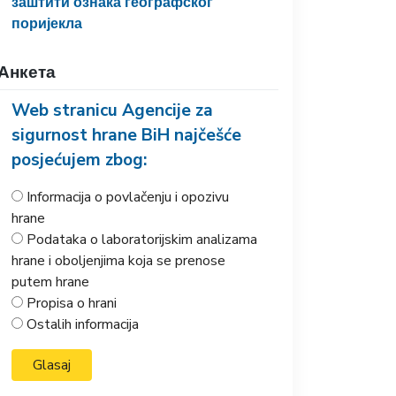
заштити ознака географског
поријекла
Анкета
Web stranicu Agencije za
sigurnost hrane BiH najčešće
posjećujem zbog:
Informacija o povlačenju i opozivu
hrane
Podataka o laboratorijskim analizama
hrane i oboljenjima koja se prenose
putem hrane
Propisa o hrani
Ostalih informacija