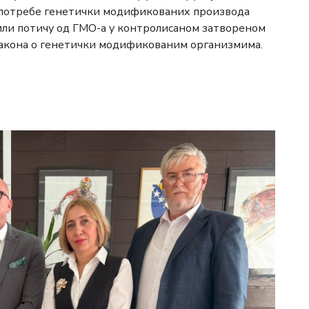
употребе генетички модификованих производа
е или потичу од ГМО-а у контролисаном затвореном
Закона о генетички модификованим организмима.