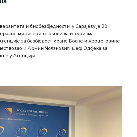
ша
рзитета и биобезбједности, у Сарајеву је 29.
едералне министрице околиша и туризма
Агенције за безбједост хране Босне и Херцеговине
учествовао и Армин Чолаковић, шеф Одсјека за
ње у Агенцији […]