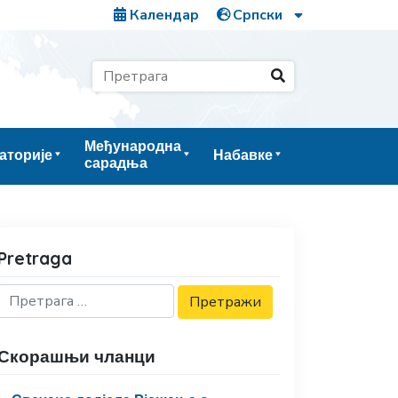
Календар
Међународна
аторије
Набавке
сарадња
Pretraga
Скорашњи чланци