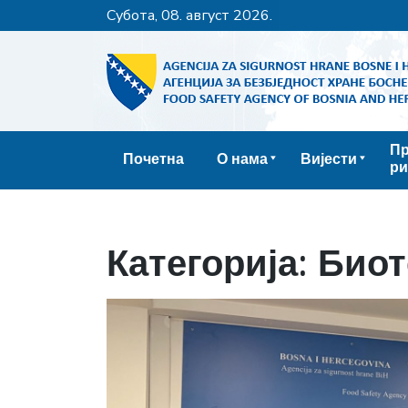
субота, 08. август 2026.
Пр
Почетна
О нама
Вијести
ри
Категорија:
Биот