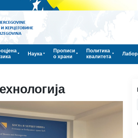
оцјена
Прописи
Политика
Наука
Лабор
зика
о храни
квалитета
ехнологија