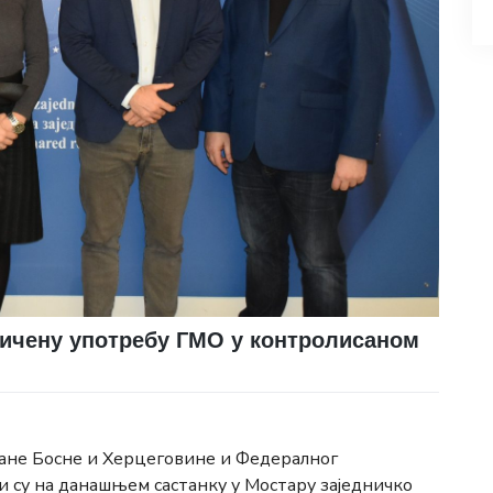
ничену употребу ГМО у контролисаном
ране Босне и Херцеговине и Федералног
и су на данашњем састанку у Мостару заједничко