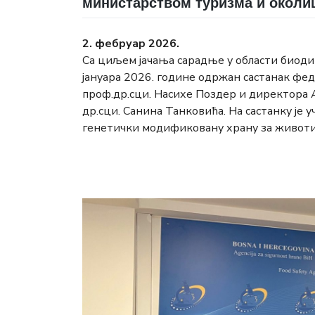
министарством туризма и околи
2. фебруар 2026.
Са циљем јачања сарадње у области биодиве
јануара 2026. године одржан састанак ф
проф.др.сци. Насихе Поздер и директора 
др.сци. Санина Танковића. На састанку је 
генетички модификовану храну за животи