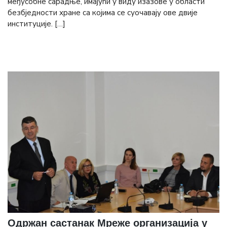
међусобне сарадње, имајући у виду изазове у области
безбједности хране са којима се суочавају ове двије
институције. […]
Одржан састанак Мреже организација у