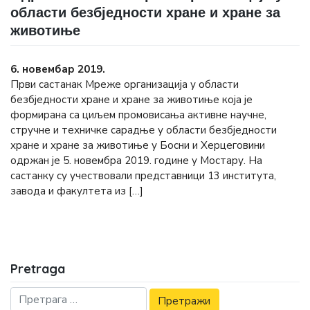
области безбједности хране и хране за
животиње
6. новембар 2019.
Први састанак Мреже организација у области
безбједности хране и хране за животиње која је
формирана са циљем промовисања активне научне,
стручне и техничке сарадње у области безбједности
хране и хране за животиње у Босни и Херцеговини
одржан је 5. новембра 2019. године у Мостару. На
састанку су учествовали представници 13 института,
завода и факултета из […]
Pretraga