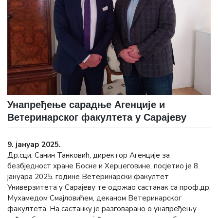
Унапређење сарадње Агенције и
Ветеринарског факултета у Сарајеву
9. јануар 2025.
Др.сци. Санин Танковић, директор Агенције за
безбједност хране Босне и Херцеговине, посјетио је 8.
јануара 2025. године Ветеринарски факултет
Универзитета у Сарајеву те одржао састанак са проф.др.
Мухамедом Смајловићем, деканом Ветеринарског
факултета. На састанку је разговарано о унапређењу