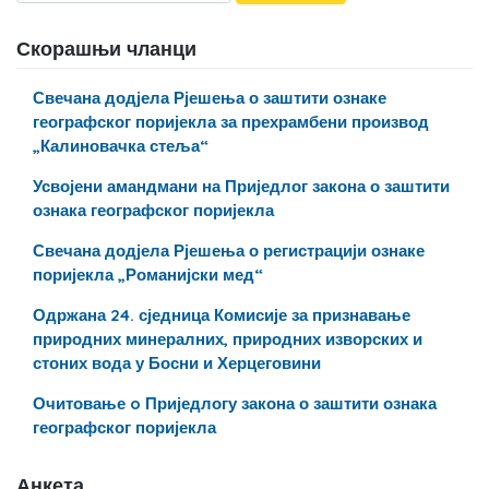
Скорашњи чланци
Свечана додјела Рјешења о заштити ознаке
географског поријекла за прехрамбени производ
„Калиновачка стеља“
Усвојени амандмани на Приједлог закона о заштити
ознака географског поријекла
Свечана додјела Рјешења о регистрацији ознаке
поријекла „Романијски мед“
Одржана 24. сједница Комисије за признавање
природних минералних, природних изворских и
стоних вода у Босни и Херцеговини
Очитовање o Приједлогу закона о заштити ознака
географског поријекла
Анкета