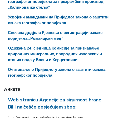
географског поријекла за прехрамбени производ
„Калиновачка стеља“
Усвојени амандмани на Приједлог закона о заштити
ознака географског поријекла
Свечана додјела Рјешења о регистрацији ознаке
поријекла „Романијски мед“
Одржана 24. сједница Комисије за признавање
природних минералних, природних изворских и
стоних вода у Босни и Херцеговини
Очитовање o Приједлогу закона о заштити ознака
географског поријекла
Анкета
Web stranicu Agencije za sigurnost hrane
BiH najčešće posjećujem zbog:
Informacija o povlačenju i opozivu hrane