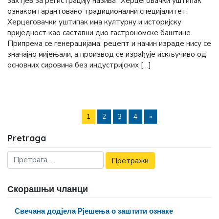
захтјев за регистрацију назива “Херцеговачки уштипак”
ознаком гарантовано традиционални специјалитет.
Херцеговачки уштипак има културну и историјску
вриједност као саставни дио гастрономске баштине.
Припрема се генерацијама, рецепт и начин израде нису се
значајно мијењали, а производ се израђује искључиво од
основних сировина без индустријских […]
1
2
3
4
»
Pretraga
Скорашњи чланци
Свечана додјела Рјешења о заштити ознаке