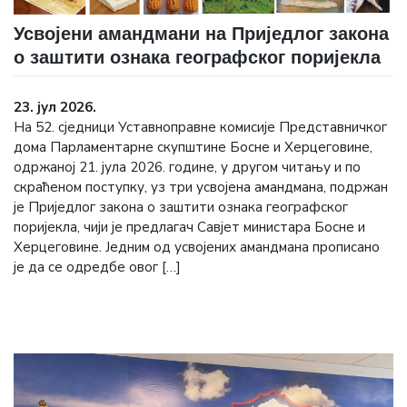
Усвојени амандмани на Приједлог закона
о заштити ознака географског поријекла
23. јул 2026.
На 52. сједници Уставноправне комисије Представничког
дома Парламентарне скупштине Босне и Херцеговине,
одржаној 21. јула 2026. године, у другом читању и по
скраћеном поступку, уз три усвојена амандмана, подржан
је Приједлог закона о заштити ознака географског
поријекла, чији је предлагач Савјет министара Босне и
Херцеговине. Једним од усвојених амандмана прописано
је да се одредбе овог […]