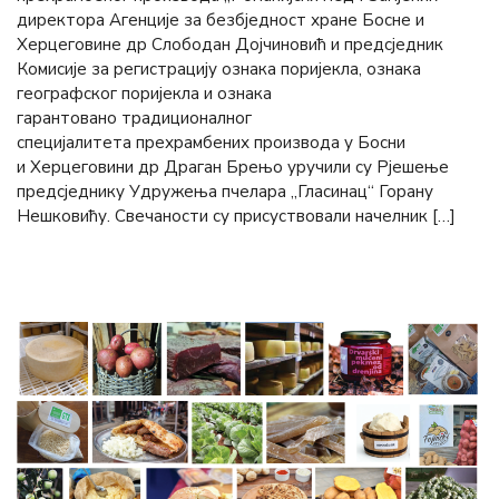
директора Агенције за безбједност хране Босне и
Херцеговине др Слободан Дојчиновић и предсједник
Комисије за регистрацију ознака поријекла, ознака
географског поријекла и ознака
гарантовано традиционалног
специјалитета прехрамбених производа у Босни
и Херцеговини др Драган Брењо уручили су Рјешење
предсједнику Удружења пчелара „Гласинац“ Горану
Нешковићу. Свечаности су присуствовали начелник […]