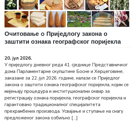
Очитовање o Приједлогу закона о
заштити ознака географског поријекла
20. јул 2026.
У приједлогу дневног реда 41. сједнице Представничког
дома Парламентарне скупштине Босне и Херцеговине,
заказане за 22. јул 2026. године, налази се Приједлог
закона о заштити ознака географског поријекла, којим се
мијењају процедура и институционални оквир за
регистрацију ознака поријекла, географског поријекла и
гарантовано традиционалног специјалитета
прехрамбених производа. Усвајање и ступање на снагу
предложеног закона озбиљно […]