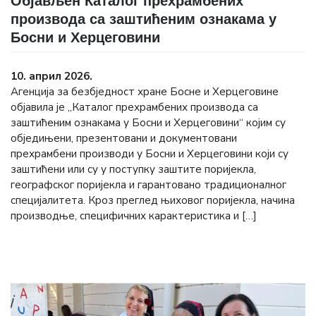
Објављен Каталог прехрамбених
производа са заштићеним ознакама у
Босни и Херцеговини
10. април 2026.
Агенција за безбједност хране Босне и Херцеговине
објавила је „Каталог прехрамбених производа са
заштићеним ознакама у Босни и Херцеговини“ којим су
обједињени, презентовани и документовани
прехрамбени производи у Босни и Херцеговини који су
заштићени или су у поступку заштите поријекла,
географског поријекла и гарантовано традиционалног
специјалитета. Кроз преглед њиховог поријекла, начина
производње, специфичних карактеристика и […]