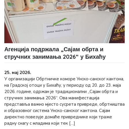
Агенција подржала „Сајам обрта и
стручних занимања 2026“ у Бихаћу
25. мај 2026.
У организацији Обртничке коморе Унско-санског кантона,
на Градској отоци у Бихаћу, у периоду од 20. до 23. маја
2026. године, одржан је традиционални „Сајам обрта и
стручних занимања 2026“. Ова манифестација
представља важно мјесто сусрета привреде, обртништва
и образовног система Унско-санског кантона. Сајам
директно повезује домаће привреднике који траже
радну снагу с младима који тек […]