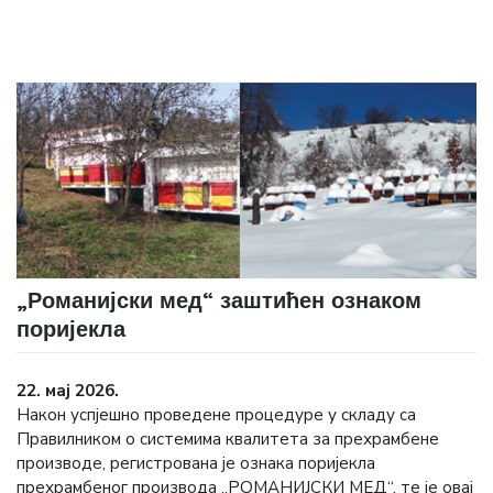
„Романијски мед“ заштићен ознаком
поријекла
22. мај 2026.
Након успјешно проведене процедуре у складу са
Правилником о системима квалитета за прехрамбене
производе, регистрована је ознака поријекла
прехрамбеног производа „РОМАНИЈСКИ МЕД“, те је овај