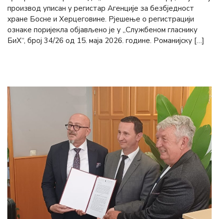
производ уписан у регистар Агенције за безбједност
хране Босне и Херцеговине. Рјешење о регистрацији
ознаке поријекла објављено је у „Службеном гласнику
БиХ“, број 34/26 од 15. маја 2026. године. Романијску […]