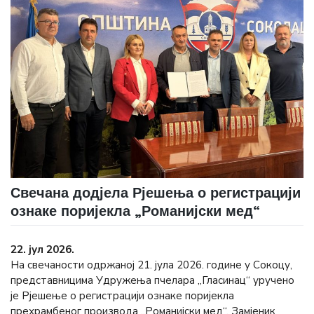
Свечана додјела Рјешења о регистрацији
ознаке поријекла „Романијски мед“
22. јул 2026.
На свечаности одржаној 21. јула 2026. године у Сокоцу,
представницима Удружења пчелара „Гласинац“ уручено
је Рјешење о регистрацији ознаке поријекла
прехрамбеног производа „Романијски мед“. Замјеник