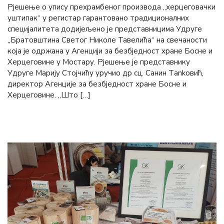
Рјешење о упису прехрамбеног производа „херцеговачки
уштипак“ у регистар гарантовано традиционалних
специјалитета додијељено је представницима Удруге
„Братовштина Светог Николе Тавелића“ на свечаности
која је одржана у Агенцији за безбједност хране Босне и
Херцеговине у Мостару. Рјешење је представнику
Удруге Марију Стојчићу уручио др сц. Санин Тankовић,
директор Агенције за безбједност хране Босне и
Херцеговине. „Што […]