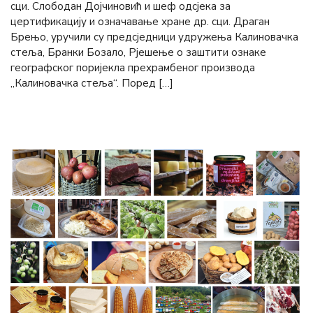
сци. Слободан Дојчиновић и шеф одсјека за
цертификацију и означавање хране др. сци. Драган
Брењо, уручили су предсједници удружења Калиновачка
стеља, Бранки Бозало, Рјешење о заштити ознаке
географског поријекла прехрамбеног производа
„Калиновачка стеља“. Поред […]