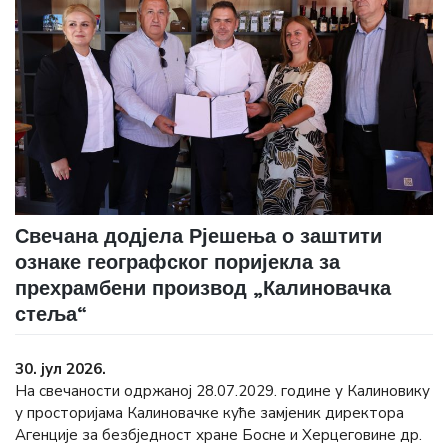
Свечана додјела Рјешења о заштити
ознаке географског поријекла за
прехрамбени производ „Калиновачка
стеља“
30. јул 2026.
На свечаности одржаној 28.07.2029. године у Калиновику
у просторијама Калиновачке куће замјеник директора
Агенције за безбједност хране Босне и Херцеговине др.