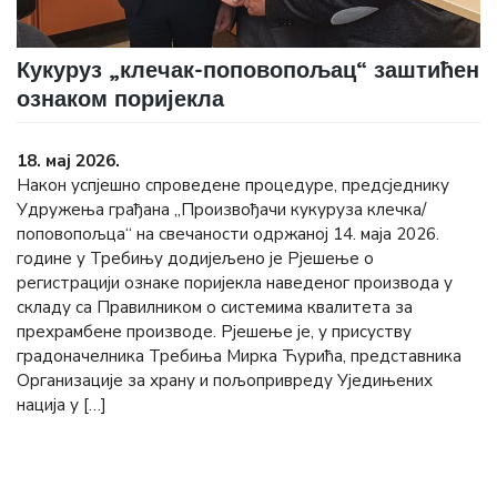
Кукуруз „клечак-поповопољац“ заштићен
ознаком поријекла
18. мај 2026.
Након успјешно спроведене процедуре, предсједнику
Удружења грађана „Произвођачи кукуруза клечка/
поповопољца“ на свечаности одржаној 14. маја 2026.
године у Требињу додијељено је Рјешење о
регистрацији ознаке поријекла наведеног производа у
складу са Правилником о системима квалитета за
прехрамбене производе. Рјешење је, у присуству
градоначелника Требиња Мирка Ћурића, представника
Организације за храну и пољопривреду Уједињених
нација у […]