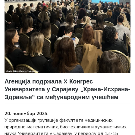
Агенција подржала X Конгрес
Универзитета у Сарајеву „Храна-Исхрана-
Здравље“ са међународним учешћем
20. новембар 2025.
У организацији групације факултета медицинских,
природно-математичких, биотехничких и хуманистичких
наука Универзитета у Сарајеву, у периоду од 13.-15.