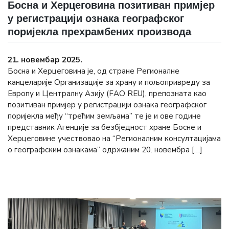
Босна и Херцеговина позитиван примјер
у регистрацији ознака географског
поријекла прехрамбених производа
21. новембар 2025.
Босна и Херцеговина је, од стране Регионалнe
канцеларије Организације за храну и пољопривреду за
Европу и Централну Азију (FАО REU), препозната као
позитиван примјер у регистрацији ознака географског
поријекла међу “трећим земљама” те је и ове године
представник Агенције за безбједност хране Босне и
Херцеговине учествовао на “Регионалним консултацијама
о географским ознакама” одржаним 20. новембра […]