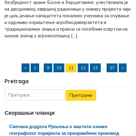
безбједност хране Босне и Херцеговине, учествовала је
на дводневној завршној радионици у оквиру пројекта чији
је циљ јачање капацитета локалних учесника за очување
и одрживо кориштење агробиодиверзитета и
традиционалних знања и пракси са посебним освртом на
њихов значај у агроеколошкој […]
…
…
«
1
9
10
11
12
13
27
»
Pretraga
Скорашњи чланци
Свечана додјела Рјешења о заштити ознаке
географског поријекла за прехрамбени производ