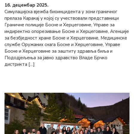
16. децембар 2025.
Симулацијска вјежба биоинцидента у зони граничног
прелаза Каракај у којој су учествовали представници
Граничне полиције Босне и Херцеговине, Управе за
индиректно опорезивање Босне и Херцеговине, Агенције
за безбједност хране Босне и Херцеговине, Медицинске
службе Оружаних снага Босне и Херцеговине, Управе
Босне и Херцеговине за заштиту здравља биља и
Пододјељења за јавно здравство Владе Брчко
дистрикта […]