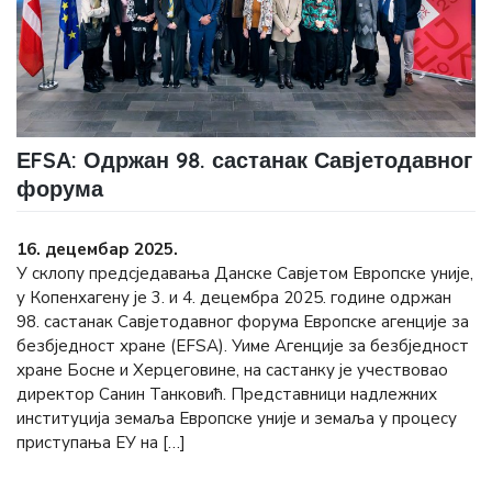
ЕFSА: Одржан 98. састанак Савјетодавног
форума
16. децембар 2025.
У склопу предсједавања Данске Савјетом Европске уније,
у Копенхагену је 3. и 4. децембра 2025. године одржан
98. састанак Савјетодавног форума Европске агенције за
безбједност хране (ЕFSА). Уиме Агенције за безбједност
хране Босне и Херцеговине, на састанку је учествовао
директор Санин Танковић. Представници надлежних
институција земаља Европске уније и земаља у процесу
приступања ЕУ на […]