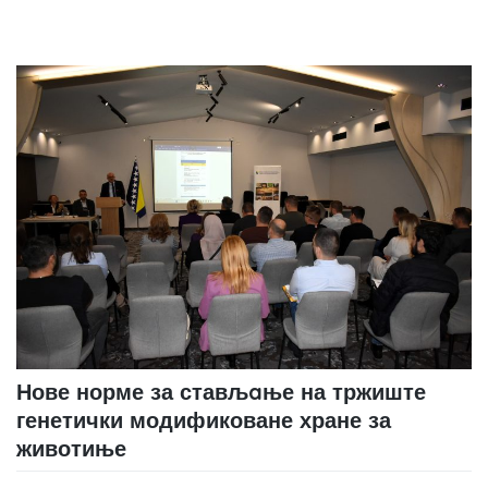
Нове норме за стављaње на тржиште
генетички модификоване хране за
животиње