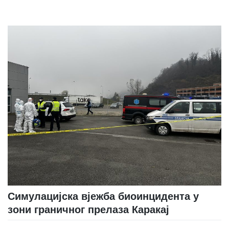
Симулацијска вјежба биоинцидента у
зони граничног прелаза Каракај