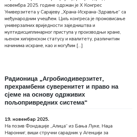
новембра 2025. године одржан је X Конгрес
Универзитета у Сарајеву „Храна-Исхрана-Здравље“ са
међународним учешћем. Циљ конгреса је промовисање
универзалних вриједности заједништва и
мултидисциплинарног приступа у производњи хране,
њеном хигијенском статусу и квалитету, различитим
начинима исхране, као и могућим […]
Радионица „Агробиодиверзитет,
прехрамбени суверенитет и право на
сјеме на основу одрживих
пољопривредних система“
19. новембар 2025.
На позив Фондације „Алица“ из Бања Луке, Наџа
Наронниг, виши стручни сарадник у Агенцији за