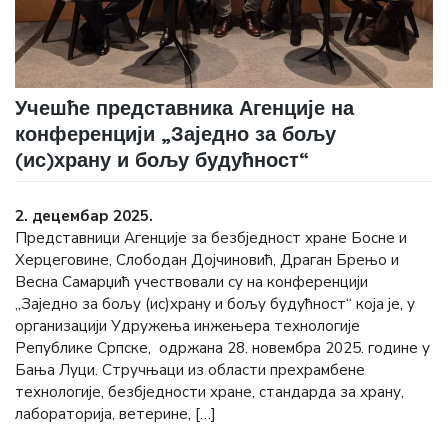
Учешће представника Агенције на
конференцији „Заједно за бољу
(ис)храну и бољу будућност“
2. децембар 2025.
Представници Агенције за безбједност хране Босне и
Херцеговине, Слободан Дојчиновић, Драган Брењо и
Весна Самарџић учествовали су на конференцији
„Заједно за бољу (ис)храну и бољу будућност“ која је, у
организацији Удружења инжењера технологије
Републике Српске, одржана 28. новембра 2025. године у
Бања Луци. Стручњаци из области прехрамбене
технологије, безбједности хране, стандарда за храну,
лабораторија, ветерине, […]