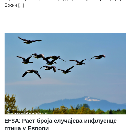
Босни […]
ЕFSА: Раст броја случајева инфлуенце
птица у Европи