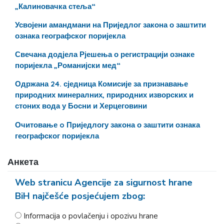
„Калиновачка стеља“
Усвојени амандмани на Приједлог закона о заштити
ознака географског поријекла
Свечана додјела Рјешења о регистрацији ознаке
поријекла „Романијски мед“
Одржана 24. сједница Комисије за признавање
природних минералних, природних изворских и
стоних вода у Босни и Херцеговини
Очитовање o Приједлогу закона о заштити ознака
географског поријекла
Анкета
Web stranicu Agencije za sigurnost hrane
BiH najčešće posjećujem zbog:
Informacija o povlačenju i opozivu hrane