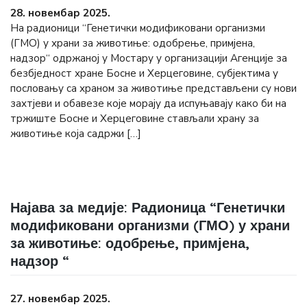
28. новембар 2025.
На радионици “Генетички модификовани организми
(ГМО) у храни за животиње: одобрење, примјена,
надзор“ одржаној у Мостару у организацији Агенције за
безбједност хране Босне и Херцеговине, субјектима у
пословању са храном за животиње представљени су нови
захтјеви и обавезе које морају да испуњавају како би на
тржиште Босне и Херцеговине стављали храну за
животиње која садржи […]
Најава за медије: Радионица “Генетички
модификовани организми (ГМО) у храни
за животиње: одобрење, примјена,
надзор “
27. новембар 2025.