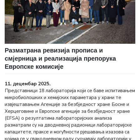
Разматрана ревизија прописа и
смјерница и реализација препорука
Европске комисије
11. децембар 2025.
Представници 18 лабораторија који се баве испитивањем
микробиолошких и хемијских параметара у храни те
извјештавањем Агенције за безбједност хране Босне и
Херцеговине и Европске агенције за безбједност хране
(ЕFSА) о резултатима лабораторијских анализа
разматрали су на дводневној радионици лабораторијске
капацитете, праксе и могућности рјешавања изазова са
којима се у свакодневном раду суочавају лабораторији у