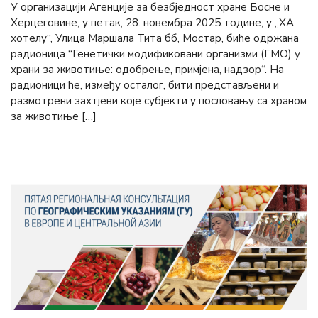
У организацији Агенције за безбједност хране Босне и
Херцеговине, у петак, 28. новембра 2025. године, у „ХА
хотелу“, Улица Маршала Тита бб, Мостар, биће одржана
радионица “Генетички модификовани организми (ГМО) у
храни за животиње: одобрење, примјена, надзор“. На
радионици ће, између осталог, бити представљени и
размотрени захтјеви које субјекти у пословању са храном
за животиње […]