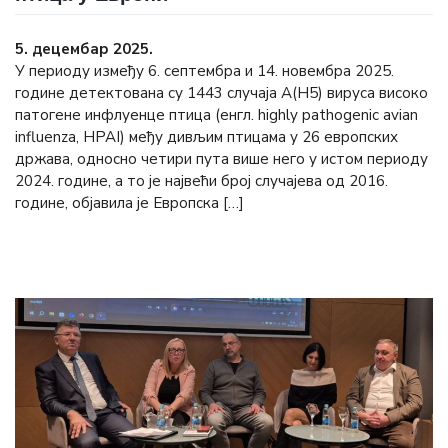
5. децембар 2025.
У периоду између 6. септембра и 14. новембра 2025.
године детектованa су 1443 случаја А(H5) вируса високо
патогене инфлуенце птица (енгл. highly pathogenic avian
influenza, HPAI) међу дивљим птицама у 26 европских
држава, односно четири пута више него у истом периоду
2024. године, а то је највећи број случајева од 2016.
године, објавила је Европска […]