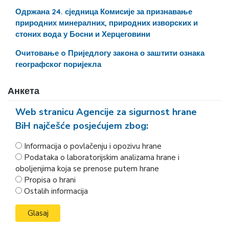
Одржана 24. сједница Комисије за признавање
природних минералних, природних изворских и
стоних вода у Босни и Херцеговини
Очитовање o Приједлогу закона о заштити ознака
географског поријекла
Анкета
Web stranicu Agencije za sigurnost hrane
BiH najčešće posjećujem zbog:
Informacija o povlačenju i opozivu hrane
Podataka o laboratorijskim analizama hrane i
oboljenjima koja se prenose putem hrane
Propisa o hrani
Ostalih informacija