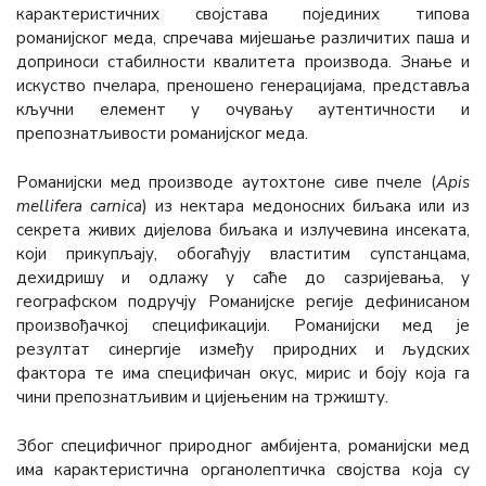
карактеристичних својстава појединих типова
романијског меда, спречава мијешање различитих паша и
доприноси стабилности квалитета производа. Знање и
искуство пчелара, преношено генерацијама, представља
кључни елемент у очувању аутентичности и
препознатљивости романијског меда.
Романијски мед производе аутохтоне сиве пчеле (
Apis
mellifera carnica
) из нектара медоносних биљака или из
секрета живих дијелова биљака и излучевина инсеката,
који прикупљају, обогаћују властитим супстанцама,
дехидришу и одлажу у саће до сазријевања, у
географском подручју Романијске регије дефинисаном
произвођачкој спецификацији. Романијски мед је
резултат синергије између природних и људских
фактора те има специфичан окус, мирис и боју која га
чини препознатљивим и цијењеним на тржишту.
Због специфичног природног амбијента, романијски мед
има карактеристична органолептичка својства која су