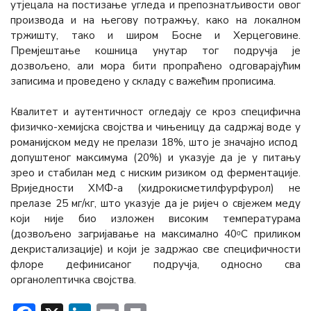
утјецала на постизање угледа и препознатљивости овог
производа и на његову потражњу, како на локалном
тржишту, тако и широм Босне и Херцеговине.
Премјештање кошница унутар тог подручја је
дозвољено, али мора бити пропраћено одговарајућим
записима и проведено у складу с важећим прописима.
Квалитет и аутентичност огледају се кроз специфична
физичко-хемијска својства и чињеницу да садржај воде у
романијском меду не прелази 18%, што је значајно испод
допуштеног максимума (20%) и указује да је у питању
зрео и стабилан мед с ниским ризиком од ферментације.
Вриједности ХМФ-а (хидрокисметилфурфурол) не
прелазе 25 мг/кг, што указује да је ријеч о свјежем меду
који није био изложен високим температурама
(дозвољено загријавање на максимално 40ᵒC приликом
декристализације) и који је задржао све специфичности
флоре дефинисаног подручја, односно сва
органолептичка својства.