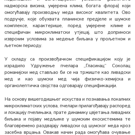
надморска висина, умјерена клима, богата флора) који
омогућавају производњу меда високог квалитета. Ово
подручје, које обухвата планинске предјеле и шумске
комплексе, карактерише, поред умјерене климе и
специфичан микроклиматски утјецај, што доприноси
изврсним условима за медење биљака у прољетном и
љетном периоду.
У складу са произвођачком спецификацијом коју је
израдило Удружење пчелара „Гласинац“ Соколац
романијски мед стављао би се на тржиште као ливадски
мед и као шумски мед чија физичко-хемијска и
органолептичка својства одговарају спецификацији.
На основу вишегодишњег искуства и познавања локалних
микроклиматских услова, пчелари прилагођавају распоред
и локацију пчелињака, прате динамику цвјетања ливадних
биљака и појаву медљике у шумским екосистемима те
благовремено раздвајају ливадски од шумског меда кроз
засебна врцања. Овакав начин рада омогућава очување