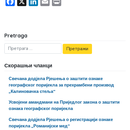
Facebook
X
LinkedIn
Email
Print
Pretraga
Скорашњи чланци
Свечана додјела Рјешења о заштити ознаке
географског поријекла за прехрамбени производ
„Калиновачка стеља“
Усвојени амандмани на Приједлог закона о заштити
ознака географског поријекла
Свечана додјела Рјешења о регистрацији ознаке
поријекла „Романијски мед“