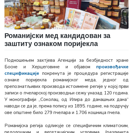
Романијски мед кандидoван за
заштиту ознаком поријекла
Подношењем захтјева Агенцији за безбједност хране
Босне и Херцеговине и објавом
произвођачке
спецификације
покренута је процедура регистрације
ознаке поријекла романијског меда, једног од
препознатљивих производа истоимене регије у којој први
записи о пчеларској производњи сежу уназад 120 година.
У монографији „Соколац, од Илира до данашњих дана“
наводи се да је, према попису из 1895. године, на подручју
ове општине било 279 пчелара и 1.706 кошница пчела.
Романијска регија одликује се специфичним климатским,
педолошким и вегетацијским условима (различита