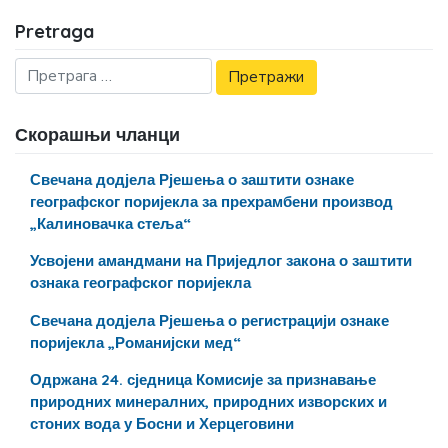
Pretraga
Скорашњи чланци
Свечана додјела Рјешења о заштити ознаке
географског поријекла за прехрамбени производ
„Калиновачка стеља“
Усвојени амандмани на Приједлог закона о заштити
ознака географског поријекла
Свечана додјела Рјешења о регистрацији ознаке
поријекла „Романијски мед“
Одржана 24. сједница Комисије за признавање
природних минералних, природних изворских и
стоних вода у Босни и Херцеговини