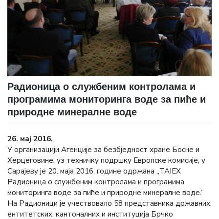
Радионица о службеним контролама и
програмима мониторинга воде за пиће и
природне минералне воде
26. мај 2016.
У организацији Агенције за безбједност хране Босне и
Херцеговине, уз техничку подршку Европске комисије, у
Сарајеву је 20. маја 2016. године одржана „ТАIEX
Радионица о службеним контролама и програмима
мониторинга воде за пиће и природне минералне воде.“
На Радионици је учествовало 58 представника државних,
ентитетских, кантоналних и институција Брчко