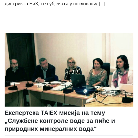
дистрикта БиХ, те субјеката у пословању […]
Експертска ТАIEX мисија на тему
„Службене контроле воде за пиће и
природних минералних вода“