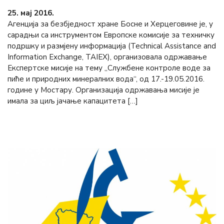
25. мај 2016.
Агенција за безбједност хране Босне и Херцеговине је, у
сарадњи са инструментом Европске комисије за техничку
подршку и размјену информација (Technical Assistance and
Information Exchange, TAIEX), организовала одржавање
Експертске мисије на тему „Службене контроле воде за
пиће и природних минералних вода“, од 17.-19.05.2016.
године у Мостару. Организација одржавања мисије је
имала за циљ јачање капацитета […]