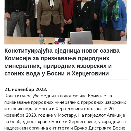
Конституирајућа сједница новог сазива
Комисије за признавање природних
минералних, природних изворских и
стоних вода у Босни и Херцеговини
21. новембар 2023.
Конституирајућа сједница новог сазива Комисије за
признавање природних минералних, природних изворских
и стоних вода у Босни и Херцеговини одржана је 20.
новембра 2023. године у Мостару. На приједлог Агенције
за безбједност хране Босне и Херцеговине, у сарадњи са
надлежним органима ентитета и Брчко Дистрикта Босне