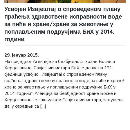
Усвојен Извјештај о спроведеном плану
праћења здравствене исправности воде
за пиће и хране/хране за животиње у
поплављеним подручјима БиХ у 2014.
години
29. јануар 2015.
На приједлог Агенције за безбједност хране Босне и
Херцеговине, Савјет министара БиХ је данас на 121.
сједници усвојио „Извјештај о спроведеном плану
праћења здравствене исправности воде за пиће и хране/
хране за животиње у поплављеним подручјима БиХ у
2014. години”. Агенција за безбједност хране Босне и
Херцеговине, је закључком Савјета министара, задужена
да, у сарадњи сa […]