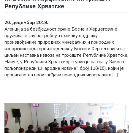
Републике Хрватске
20. децембар 2019.
Агенција за безбједност хране Босне и Херцеговине
пружила је сву потребну техничку подршку
произвођачима природних минералних и природних
изворских вода произведених у Босни и Херцеговини са
циљем наставка извоза на тржиште Републике Хрватске.
Наиме, у Републици Хрватској ступио је на снагу Закон о
пољопривреди („Народне новине“, број 118/18), којим је
прописано да произвођачи природних минералних […]