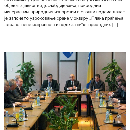
објеката јавног водоснабдијевања, природним
минералним, природним изворским и стоним водама данас
је започето узроковање хране у оквиру „Плана праћења
здравствене исправности воде за пиће, природних […]