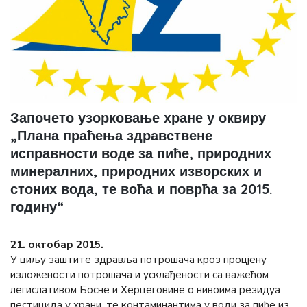
Започето узорковање хране у оквиру
„Плана праћења здравствене
исправности воде за пиће, природних
минералних, природних изворских и
стоних вода, те воћа и поврћа за 2015.
годину“
21. октобар 2015.
У циљу заштите здравља потрошача кроз процјену
изложености потрошача и усклађености са важећом
легислативом Босне и Херцеговине о нивоима резидуа
пестицида у храни, те контаминантима у води за пиће из