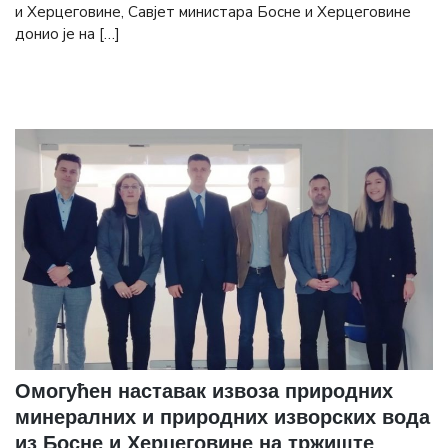
и Херцеговине, Савјет министара Босне и Херцеговине
донио је на […]
Омогућен наставак извоза природних
минералних и природних изворских вода
из Босне и Херцеговине на тржиште