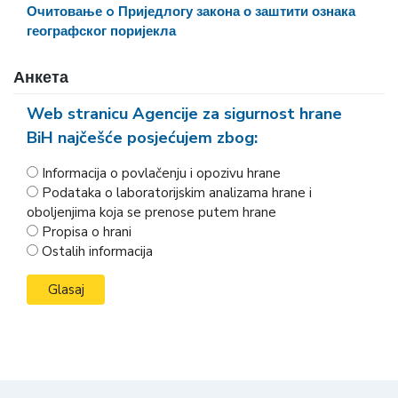
Очитовање o Приједлогу закона о заштити ознака
географског поријекла
Анкета
Web stranicu Agencije za sigurnost hrane
BiH najčešće posjećujem zbog:
Informacija o povlačenju i opozivu hrane
Podataka o laboratorijskim analizama hrane i
oboljenjima koja se prenose putem hrane
Propisa o hrani
Ostalih informacija