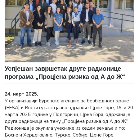
Успјешан завршетак друге радионице
програма „Процјена ризика од А до Ж“
24. март 2025.
У организацији Еуропске агенције за безбједност хране
(ЕFSА) и Института за јавно здравље Црне Горе, 19. и 20.
марта 2025. године у Подгорици, Црна Гора, одржана је
друга радионица на тему „Процјена ризика од А до Ж“.
Радионица је окупила учеснике из седам земаља и то:
Босне и Херцеговине, Турске, Србије, Црне Горе,