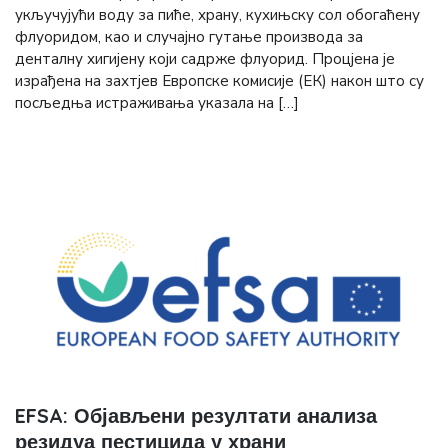
укључујући воду за пиће, храну, кухињску сол обогаћену
флуоридом, као и случајно гутање производа за
денталну хигијену који садрже флуорид. Процјена је
израђена на захтјев Европске комисије (ЕК) након што су
посљедња истраживања указала на […]
EFSA: Објављени резултати анализа
резидуа пестицида у храни