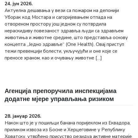
24. јун 2026.
Актуелна дешавања у вези са пожаром на депонији
Уборак код Мостара и сагоријевањем отпада на
отвореном простору још једном су потврдила
нераскидиву повезаност здравља људи са здрављем
животиња и животне средине, што представља основу
концепта „Једно здравље“ (One Health). Овај приступ
тежи превенцији болести, укључујући и оне које се
преносе храном, као и очувању животне […]
Агенција препоручила инспекцијама
додатне мјере управљања ризиком
28. јануар 2026.
Након што је у пошиљци банана поријеклом из Еквадора,
приликом извоза из Босне и Херцеговине у Републику
Хрватску, утврђено присуство резидуа активне материје