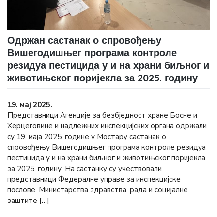
Одржан састанак о спровођењу
Вишегодишњег програма контроле
резидуа пестицида у и на храни биљног и
животињског поријекла за 2025. годину
19. мај 2025.
Представници Агенције за безбједност хране Босне и
Херцеговине и надлежних инспекцијских органа одржали
су 19. маја 2025. године у Мостару састанак о
спровођењу Вишегодишњег програма контроле резидуа
пестицида у и на храни биљног и животињског поријекла
за 2025. годину. На састанку су учествовали
представници Федералне управе за инспекцијске
послове, Министарства здравства, рада и социјалне
заштите […]