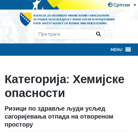
MENU
Категорија:
Хемијске
опасности
Ризици по здравље људи усљед
сагоријевања отпада на отвореном
простору