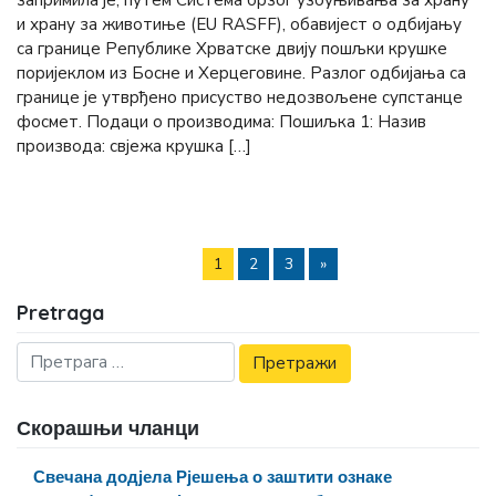
запримила је, путем Система брзог узбуњивања за храну
и храну за животиње (ЕU RASFF), обавијест о одбијању
са границе Републике Хрватске двију пошљки крушке
поријеклом из Босне и Херцеговине. Разлог одбијања са
границе је утврђено присуство недозвољене супстанце
фосмет. Подаци о производима: Пошиљка 1: Назив
производа: свјежа крушка […]
1
2
3
»
Pretraga
Скорашњи чланци
Свечана додјела Рјешења о заштити ознаке