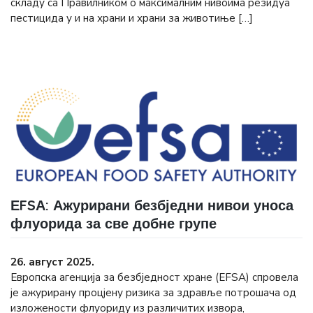
складу са Правилником о максималним нивоима резидуа
пестицида у и на храни и храни за животиње […]
ЕFSА: Ажурирани безбједни нивои уноса
флуорида за све добне групе
26. август 2025.
Европска агенција за безбједност хране (ЕFSА) спровела
је ажурирану процјену ризика за здравље потрошача од
изложености флуориду из различитих извора,