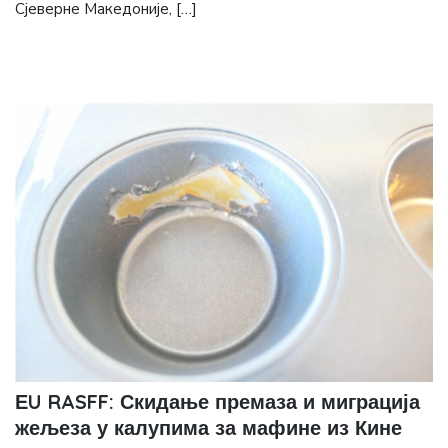
Сјеверне Македоније, […]
ЕU RASFF: Скидање премаза и миграција
жељеза у калупима за мафине из Кине