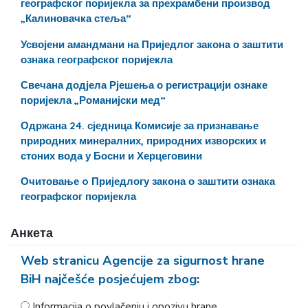
географског поријекла за прехрамбени производ
„Калиновачка стеља“
Усвојени амандмани на Приједлог закона о заштити
ознака географског поријекла
Свечана додјела Рјешења о регистрацији ознаке
поријекла „Романијски мед“
Одржана 24. сједница Комисије за признавање
природних минералних, природних изворских и
стоних вода у Босни и Херцеговини
Очитовање o Приједлогу закона о заштити ознака
географског поријекла
Анкета
Web stranicu Agencije za sigurnost hrane
BiH najčešće posjećujem zbog:
Informacija o povlačenju i opozivu hrane