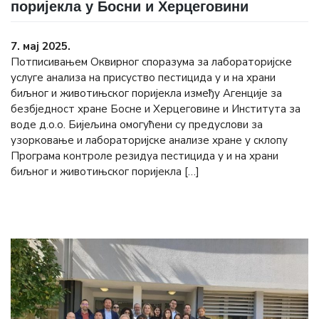
поријекла у Босни и Херцеговини
7. мај 2025.
Потписивањем Оквирног споразума за лабораторијске
услуге анализа на присуство пестицида у и на храни
биљног и животињског поријекла између Агенције за
безбједност хране Босне и Херцеговине и Института за
воде д.о.о. Бијељина омогућени су предуслови за
узорковање и лабораторијске анализе хране у склопу
Програма контроле резидуа пестицида у и на храни
биљног и животињског поријекла […]