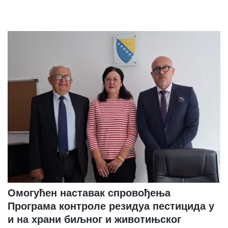
Омогућен наставак спровођења
Програма контроле резидуа пестицида у
и на храни биљног и животињског