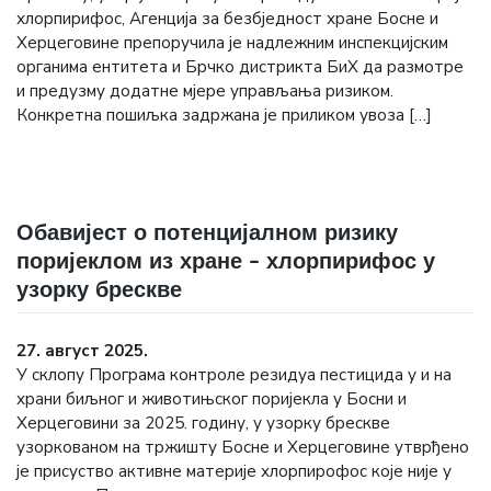
хлорпирифос, Агенција за безбједност хране Босне и
Херцеговине препоручила је надлежним инспекцијским
органима ентитета и Брчко дистрикта БиХ да размотре
и предузму додатне мјере управљања ризиком.
Конкретна пошиљка задржана је приликом увоза […]
Обавијест о потенцијалном ризику
поријеклом из хране – хлорпирифос у
узорку брескве
27. август 2025.
У склопу Програма контроле резидуа пестицида у и на
храни биљног и животињског поријекла у Босни и
Херцеговини за 2025. годину, у узорку брескве
узоркованом на тржишту Босне и Херцеговине утврђено
је присуство активне материје хлорпирофос које није у