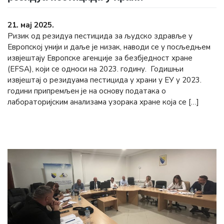
21. мај 2025.
Ризик од резидуа пестицида за људско здравље у
Европској унији и даље је низак, наводи се у посљедњем
извјештају Европске агенције за безбједност хране
(ЕFSА), који се односи на 2023. годину. Годишњи
извјештај о резидуама пестицида у храни у ЕУ у 2023.
години припремљен је на основу података о
лабораторијским анализама узорака хране која се […]