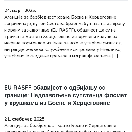
24. март 2025.
Агенција за безбједност хране Босне и Херцеговине
запримила је, путем Система брзог узбуњивања за храну
и храну за животиње (ЕU RASFF), обавијест да су на
тржиште Босне и Херцеговине испоручени калупи за
мафине поријеклом из Кине за које је утврђен ризик од
миграције жељеза. Службеним контролама у Њемачкој
утврђено је скидање премаза и миграција жељеза […]
EU RASFF обавијест о одбијању сa
границе: Недозвољена супстанца фосмет
у крушкама из Босне и Херцеговине
21. фебруар 2025.
Агенција за безбједност хране Босне и Херцеговине