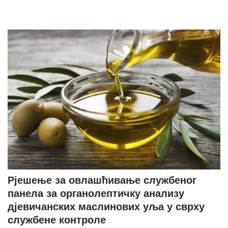
Рјешење за овлашћивање службеног
панела за органолептичку анализу
дјевичанских маслинових уља у сврху
службене контроле