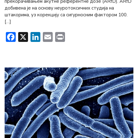
прекорачивањем акутне референтне дозе (ARfD). ARfD
добивена је на основу неуротоксичних студија на
штакорима, уз корекцију са сигурносним фактором 100.
[…]
Facebook
X
LinkedIn
Email
Print