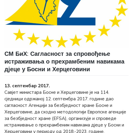
СМ БиХ: Сагласност за спровођење
истраживања о прехрамбеним навикама
дјеце у Босни и Херцеговини
13. септембар 2017.
Савјет министара Босне и Херцеговине је на 114.
сједници одржаној 12. септембра 2017. године дао
сагласност Агенцији за безбједност хране Босне и
Херцеговине, да сходно методологији Европске агенције
за безбједност хране (ЕFSА), организује и спроведе
истраживање о прехрамбеним навикама дјеце у Босни и
Херцеговини у периоду од 2018.-2023. године.