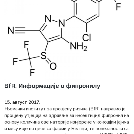
BfR: Информације о фипронилу
15. август 2017.
Њемачки институт за процјену ризика (BfR) направио је
процјену утјецаја на здравље за инсектицид фипронил на
основу количина ове материје измјерене у кокошјим јајима
и месу које потјече са фарми у Белгији, те повезаности са