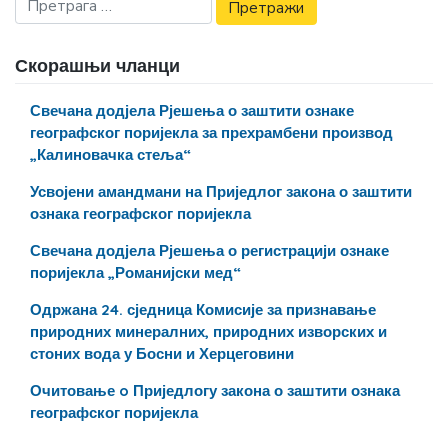
Скорашњи чланци
Свечана додјела Рјешења о заштити ознаке
географског поријекла за прехрамбени производ
„Калиновачка стеља“
Усвојени амандмани на Приједлог закона о заштити
ознака географског поријекла
Свечана додјела Рјешења о регистрацији ознаке
поријекла „Романијски мед“
Одржана 24. сједница Комисије за признавање
природних минералних, природних изворских и
стоних вода у Босни и Херцеговини
Очитовање o Приједлогу закона о заштити ознака
географског поријекла