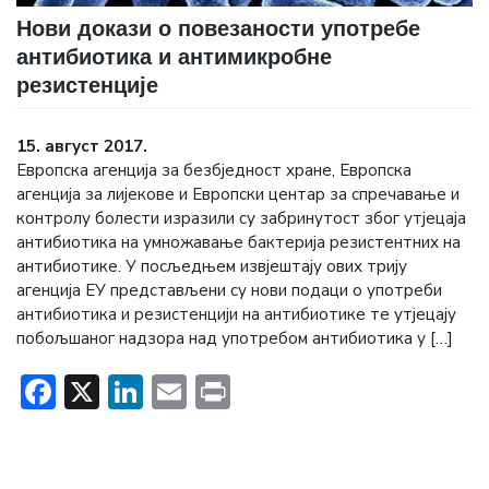
Нови докази о повезаности употребе
антибиотика и антимикробне
резистенције
15. август 2017.
Европска агенција за безбједност хране, Европска
агенција за лијекове и Европски центар за спречавање и
контролу болести изразили су забринутост због утјецаја
антибиотика на умножавање бактерија резистентних на
антибиотике. У посљедњем извјештају ових трију
агенција ЕУ представљени су нови подаци о употреби
антибиотика и резистенцији на антибиотике те утјецају
побољшаног надзора над употребом антибиотика у […]
Facebook
X
LinkedIn
Email
Print