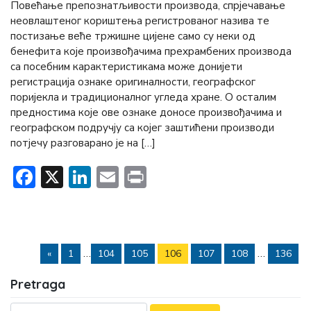
Повећање препознатљивости производа, спрјечавање
неовлаштеног кориштења регистрованог назива те
постизање веће тржишне цијене само су неки од
бенефита које произвођачима прехрамбених производа
са посебним карактеристикама може донијети
регистрација ознаке оригиналности, географског
поријекла и традиционалног угледа хране. О осталим
предностима које ове ознаке доносе произвођачима и
географском подручју са којег заштићени производи
потјечу разговарано је на […]
Facebook
X
LinkedIn
Email
Print
…
…
«
1
104
105
106
107
108
136
Pretraga