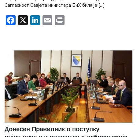
Сагласност Савјета министара БиХ била је […]
Facebook
X
LinkedIn
Email
Print
Донесен Правилник о поступку
оцјењивања и овлаштења лабораторија