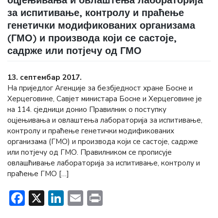
за испитивање, контролу и праћење
генетички модификованих организама
(ГМО) и производа који се састоје,
садрже или потјечу од ГМО
13. септембар 2017.
На приједлог Агенције за безбједност хране Босне и
Херцеговине, Савјет министара Босне и Херцеговине је
на 114. сједници донио Правилник о поступку
оцјењивања и овлаштења лабораторија за испитивање,
контролу и праћење генетички модификованих
организама (ГМО) и производа који се састоје, садрже
или потјечу од ГМО. Правилником се прописује
овлашћивање лабораторија за испитивање, контролу и
праћење ГМО […]
Facebook
X
LinkedIn
Email
Print