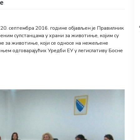
е
д 20. септембра 2016. године објављен је Правилник
еним супстанцама у храни за животиње, којим су
не за животиње, који се односе на нежељене
њем одговарајућих Уредби ЕУ у легислативу Босне