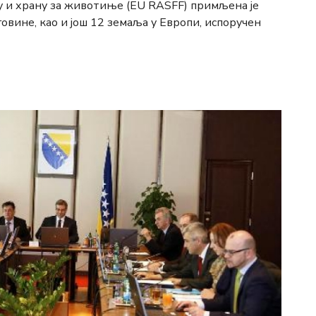
у и храну за животиње (ЕU RASFF) примљена је
овине, као и још 12 земаља у Европи, испоручен