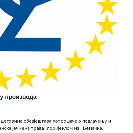
ву производа
ерцеговине обавјештава потрошаче о повлачењу и
нска јечмена трава“ поријеклом из Њемачке.