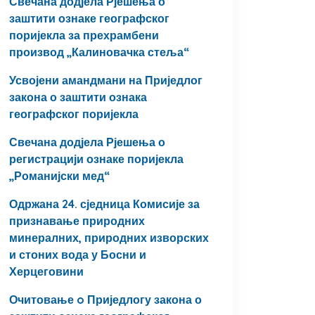
Свечана додјела Рјешења о
заштити ознаке географског
поријекла за прехрамбени
производ „Калиновачка стеља“
Усвојени амандмани на Приједлог
закона о заштити ознака
географског поријекла
Свечана додјела Рјешења о
регистрацији ознаке поријекла
„Романијски мед“
Одржана 24. сједница Комисије за
признавање природних
минералних, природних изворских
и стоних вода у Босни и
Херцеговини
Очитовање o Приједлогу закона о