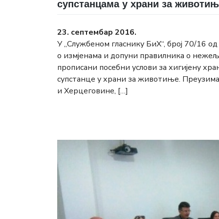
супстанцама у храни за животињ
23. септембар 2016.
У „Службеном гласнику БиХ“, број 70/16 о
о измјенама и допуни правилника о нежељ
прописани посебни услови за хигијену хра
супстанце у храни за животиње. Преузима
и Херцеговине, […]