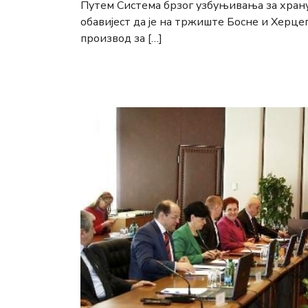
Путем Система брзог узбуњивања за хран
обавијест да је на тржиште Босне и Херцег
производ за […]