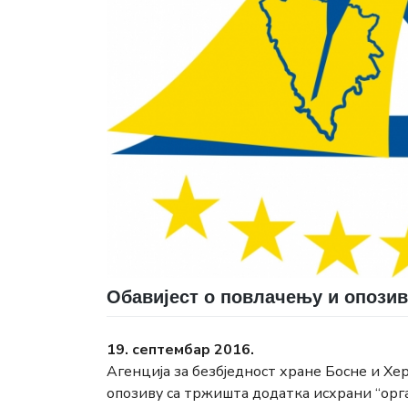
Обавијест о повлачењу и опози
19. септембар 2016.
Агенција за безбједност хране Босне и Х
опозиву са тржишта додатка исхрани “орга