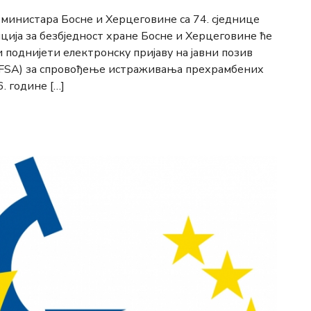
а министара Босне и Херцеговине са 74. сједнице
ција за безбједност хране Босне и Херцеговине ће
поднијети електронску пријаву на јавни позив
(ЕFSА) за спровођење истраживања прехрамбених
. године […]