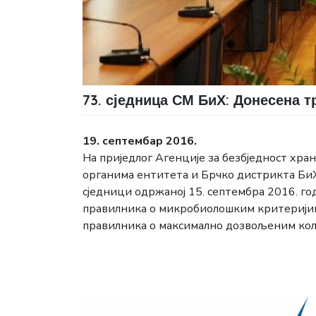
73. сједница СМ БиХ: Донесена т
19. септембар 2016.
На приједлог Агенције за безбједност хра
органима ентитета и Брчко дистрикта БиХ,
сједници одржаној 15. септембра 2016. г
правилника о микробиолошким критеријима
правилника о максимално дозвољеним кол