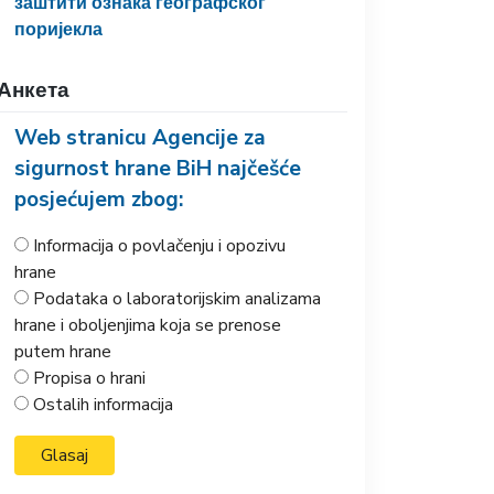
заштити ознака географског
поријекла
Анкета
Web stranicu Agencije za
sigurnost hrane BiH najčešće
posjećujem zbog:
Informacija o povlačenju i opozivu
hrane
Podataka o laboratorijskim analizama
hrane i oboljenjima koja se prenose
putem hrane
Propisa o hrani
Ostalih informacija