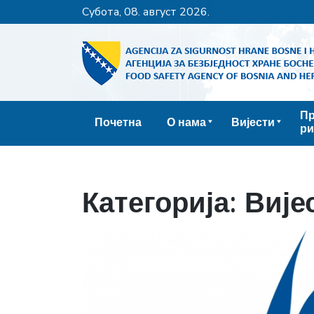
субота, 08. август 2026.
Пр
Почетна
О нама
Вијести
ри
Категорија:
Вије