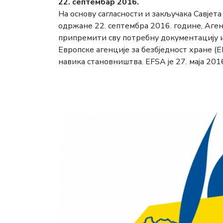
22. септембар 2016.
На основу сагласности и закључака Савјет
одржане 22. септембра 2016. године, Аген
припремити сву потребну документацију и 
Европске агенције за безбједност хране 
навика становништва. ЕFSА је 27. маја 2016