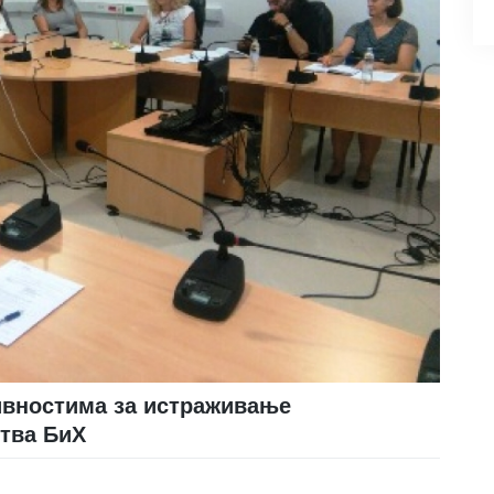
ивностима за истраживање
тва БиХ