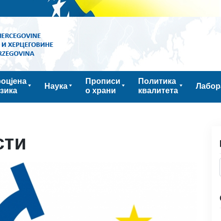
оцјена
Прописи
Политика
Наука
Лабор
зика
о храни
квалитета
сти