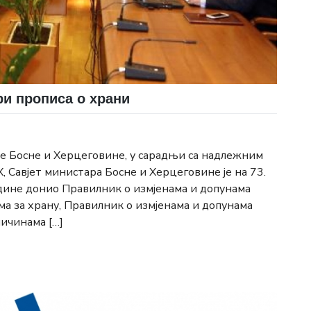
ри прописа о храни
не Босне и Херцеговине, у сарадњи са надлежним
 Савјет министара Босне и Херцеговине је на 73.
одине донио Правилник о измјенама и допунама
 за храну, Правилник о измјенама и допунама
ичинама […]