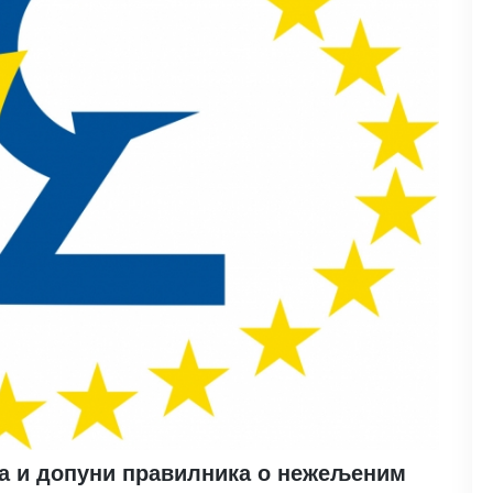
а и допуни правилника о нежељеним