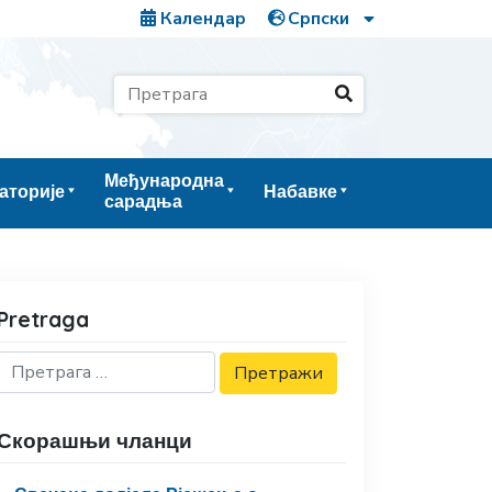
Календар
Међународна
аторије
Набавке
сарадња
Pretraga
Скорашњи чланци