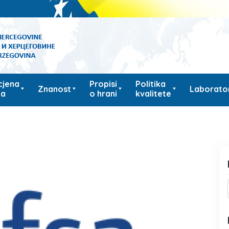
cjena
Propisi
Politika
Znanost
Laborator
ka
o hrani
kvalitete