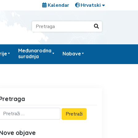
Kalendar
Međunarodna
ije
Nabave
suradnja
Pretraga
Nove objave