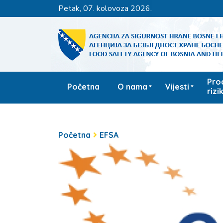
petak, 07. kolovoza 2026.
Pro
Početna
O nama
Vijesti
rizi
Početna
EFSA