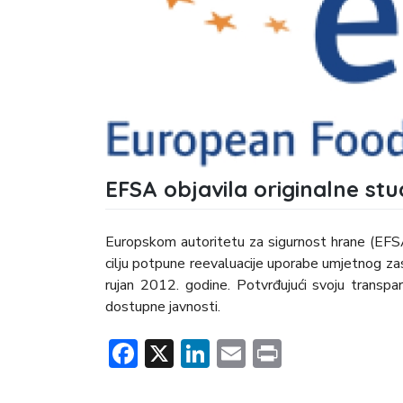
EFSA objavila originalne stu
Europskom autoritetu za sigurnost hrane (EF
cilju potpune reevaluacije uporabe umjetnog zas
rujan 2012. godine. Potvrđujući svoju transpa
dostupne javnosti.
Facebook
X
LinkedIn
Email
Print