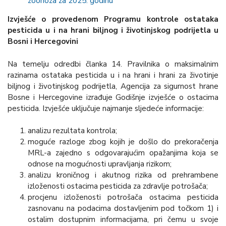
zoonoza za 2025. godinu
Izvješće o provedenom Programu kontrole ostataka
pesticida u i na hrani biljnog i životinjskog podrijetla u
Bosni i Hercegovini
Na temelju odredbi članka 14. Pravilnika o maksimalnim
razinama ostataka pesticida u i na hrani i hrani za životinje
biljnog i životinjskog podrijetla, Agencija za sigurnost hrane
Bosne i Hercegovine izrađuje Godišnje izvješće o ostacima
pesticida. Izvješće uključuje najmanje sljedeće informacije:
analizu rezultata kontrola;
moguće razloge zbog kojih je došlo do prekoračenja
MRL-a zajedno s odgovarajućim opažanjima koja se
odnose na mogućnosti upravljanja rizikom;
analizu kroničnog i akutnog rizika od prehrambene
izloženosti ostacima pesticida za zdravlje potrošača;
procjenu izloženosti potrošača ostacima pesticida
zasnovanu na podacima dostavljenim pod točkom 1) i
ostalim dostupnim informacijama, pri čemu u svoje