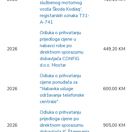
službenog motornog
vozila Škoda Kodiaq“,
registarskih oznaka T31-
A-741
Odluka o prihvatanju
prijedloga cijene u
nabavci robe po
2026
449,20 KM
direktnom sporazumu
dobavljača CONFIG
d.o.o. Mostar
Odluka o prihvatanju
cijene ponuđača za
2026
"Nabavka usluge
600,00 KM
održavanja telefonske
centrale"
Odluka o prihvatanju
prijedloga cijene po
2026
direktnom sporazumu
905,00 KM
dobavljača IC Štamparija