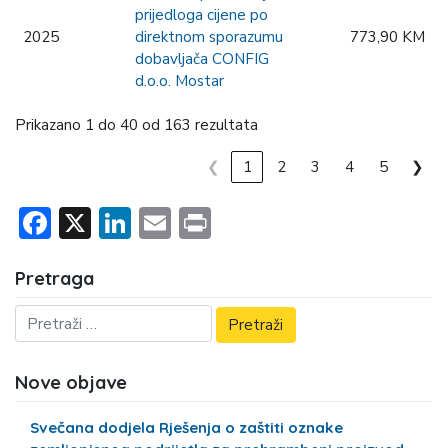
prijedloga cijene po
2025
direktnom sporazumu
773,90 KM
dobavljača CONFIG
d.o.o. Mostar
Prikazano 1 do 40 od 163 rezultata
❮
1
2
3
4
5
❯
Facebook
X
LinkedIn
Email
Print
Pretraga
Nove objave
Svečana dodjela Rješenja o zaštiti oznake