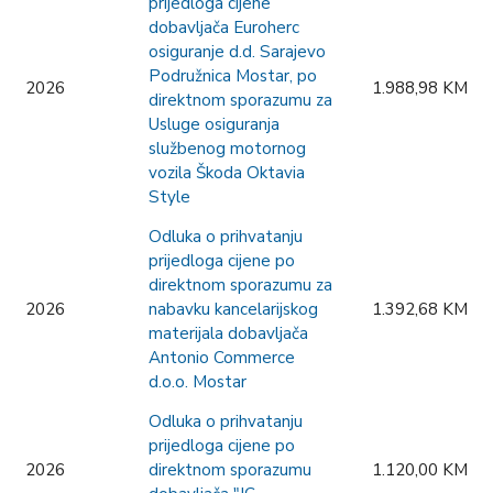
prijedloga cijene
dobavljača Euroherc
osiguranje d.d. Sarajevo
Podružnica Mostar, po
2026
1.988,98 KM
direktnom sporazumu za
Usluge osiguranja
službenog motornog
vozila Škoda Oktavia
Style
Odluka o prihvatanju
prijedloga cijene po
direktnom sporazumu za
2026
nabavku kancelarijskog
1.392,68 KM
materijala dobavljača
Antonio Commerce
d.o.o. Mostar
Odluka o prihvatanju
prijedloga cijene po
2026
direktnom sporazumu
1.120,00 KM