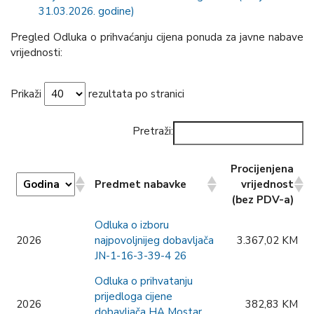
31.03.2026. godine)
Pregled Odluka o prihvaćanju cijena ponuda za javne nabave
vrijednosti:
Prikaži
rezultata po stranici
Pretraži:
Procijenjena
Predmet nabavke
vrijednost
(bez PDV-a)
Procijenjena
Predmet nabavke
Odluka o izboru
vrijednost
2026
najpovoljnijeg dobavljača
3.367,02 KM
(bez PDV-a)
JN-1-16-3-39-4 26
Odluka o prihvatanju
prijedloga cijene
2026
382,83 KM
dobavljača HA Mostar,