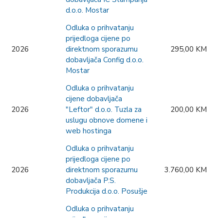
d.o.o. Mostar
Odluka o prihvatanju
prijedloga cijene po
2026
direktnom sporazumu
295,00 KM
dobavljača Config d.o.o.
Mostar
Odluka o prihvatanju
cijene dobavljača
2026
"Leftor" d.o.o. Tuzla za
200,00 KM
uslugu obnove domene i
web hostinga
Odluka o prihvatanju
prijedloga cijene po
2026
direktnom sporazumu
3.760,00 KM
dobavljača P.S.
Produkcija d.o.o. Posušje
Odluka o prihvatanju