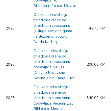
dobavljača "IC
Štamparija" d.o.o. Mostar
Oduka o prihvatanju
prijedloga cijene po
direktnom sporazumu
2026
42,73 KM
„Usluge zamjene guma
na službenom vozilu
Škoda Kodiaq”
Odluka o prihvatanju
prijedloga cijene po
direktnom sporazumu
2026
200,00 KM
dobavljača N.I.G.D.
Dnevne Nezavisne
Novine d.o.o. Banja Luka
Odluka o prihvatanju
prijedloga cijene po
2026
direktnom sporazumu
340,00 KM
dobavljača Večernji List
BiH d.o.o. Mostar