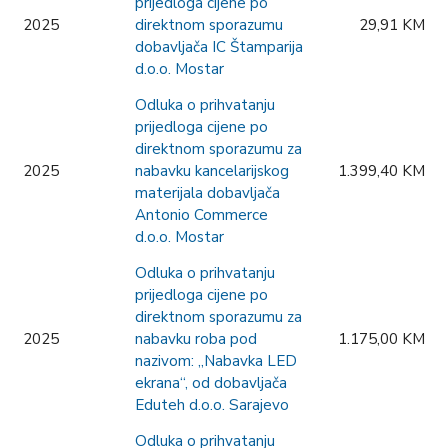
prijedloga cijene po
2025
direktnom sporazumu
29,91 KM
dobavljača IC Štamparija
d.o.o. Mostar
Odluka o prihvatanju
prijedloga cijene po
direktnom sporazumu za
2025
nabavku kancelarijskog
1.399,40 KM
materijala dobavljača
Antonio Commerce
d.o.o. Mostar
Odluka o prihvatanju
prijedloga cijene po
direktnom sporazumu za
2025
nabavku roba pod
1.175,00 KM
nazivom: „Nabavka LED
ekrana“, od dobavljača
Eduteh d.o.o. Sarajevo
Odluka o prihvatanju