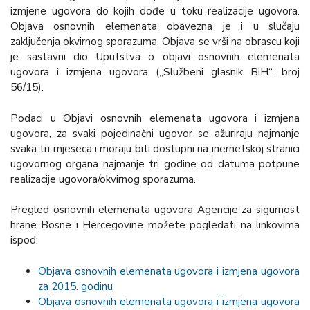
izmjene ugovora do kojih dođe u toku realizacije ugovora.
Objava osnovnih elemenata obavezna je i u slučaju
zaključenja okvirnog sporazuma. Objava se vrši na obrascu koji
je sastavni dio Uputstva o objavi osnovnih elemenata
ugovora i izmjena ugovora („Službeni glasnik BiH“, broj
56/15).
Podaci u Objavi osnovnih elemenata ugovora i izmjena
ugovora, za svaki pojedinačni ugovor se ažuriraju najmanje
svaka tri mjeseca i moraju biti dostupni na inernetskoj stranici
ugovornog organa najmanje tri godine od datuma potpune
realizacije ugovora/okvirnog sporazuma.
Pregled osnovnih elemenata ugovora Agencije za sigurnost
hrane Bosne i Hercegovine možete pogledati na linkovima
ispod:
Objava osnovnih elemenata ugovora i izmjena ugovora
za 2015. godinu
Objava osnovnih elemenata ugovora i izmjena ugovora