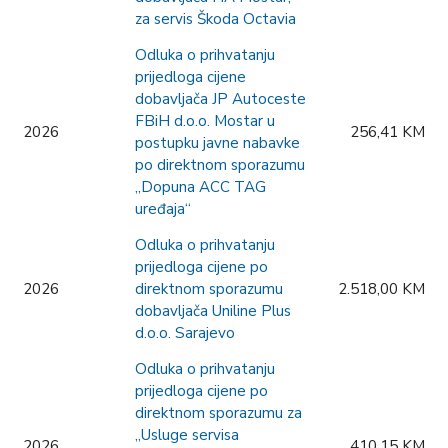
za servis Škoda Octavia
Odluka o prihvatanju
prijedloga cijene
dobavljača JP Autoceste
FBiH d.o.o. Mostar u
2026
256,41 KM
postupku javne nabavke
po direktnom sporazumu
„Dopuna ACC TAG
uređaja“
Odluka o prihvatanju
prijedloga cijene po
2026
direktnom sporazumu
2.518,00 KM
dobavljača Uniline Plus
d.o.o. Sarajevo
Odluka o prihvatanju
prijedloga cijene po
direktnom sporazumu za
„Usluge servisa
2026
410,15 KM