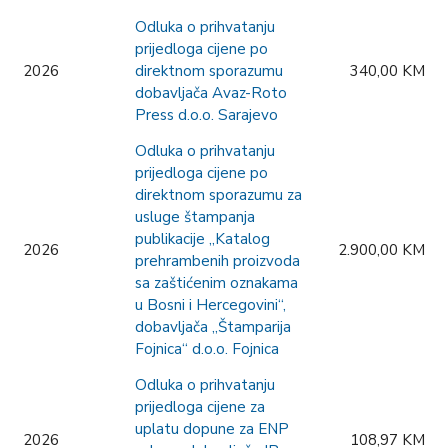
Odluka o prihvatanju
prijedloga cijene po
2026
direktnom sporazumu
340,00 KM
dobavljača Avaz-Roto
Press d.o.o. Sarajevo
Odluka o prihvatanju
prijedloga cijene po
direktnom sporazumu za
usluge štampanja
publikacije „Katalog
2026
2.900,00 KM
prehrambenih proizvoda
sa zaštićenim oznakama
u Bosni i Hercegovini“,
dobavljača „Štamparija
Fojnica“ d.o.o. Fojnica
Odluka o prihvatanju
prijedloga cijene za
uplatu dopune za ENP
2026
108,97 KM