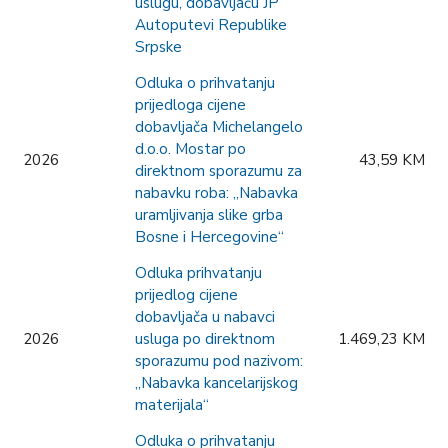
uslugu, dobavljaču JP
Autoputevi Republike
Srpske
Odluka o prihvatanju
prijedloga cijene
dobavljača Michelangelo
d.o.o. Mostar po
2026
43,59 KM
direktnom sporazumu za
nabavku roba: „Nabavka
uramljivanja slike grba
Bosne i Hercegovine“
Odluka prihvatanju
prijedlog cijene
dobavljača u nabavci
2026
usluga po direktnom
1.469,23 KM
sporazumu pod nazivom:
„Nabavka kancelarijskog
materijala“
Odluka o prihvatanju