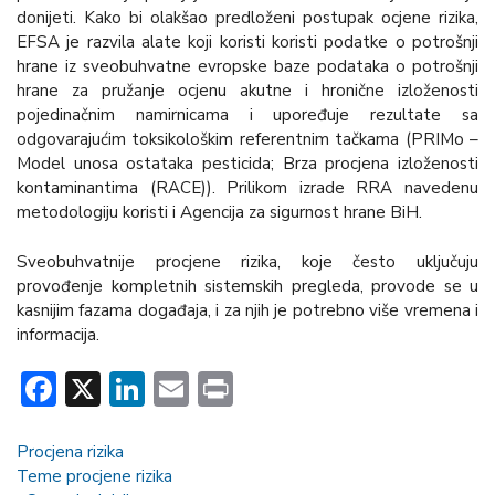
donijeti. Kako bi olakšao predloženi postupak ocjene rizika,
EFSA je razvila alate koji koristi koristi podatke o potrošnji
hrane iz sveobuhvatne evropske baze podataka o potrošnji
hrane za pružanje ocjenu akutne i hronične izloženosti
pojedinačnim namirnicama i upoređuje rezultate sa
odgovarajućim toksikološkim referentnim tačkama (PRIMo –
Model unosa ostataka pesticida; Brza procjena izloženosti
kontaminantima (RACE)). Prilikom izrade RRA navedenu
metodologiju koristi i Agencija za sigurnost hrane BiH.
Sveobuhvatnije procjene rizika, koje često uključuju
provođenje kompletnih sistemskih pregleda, provode se u
kasnijim fazama događaja, i za njih je potrebno više vremena i
informacija.
Facebook
X
LinkedIn
Email
Print
Procjena rizika
Teme procjene rizika