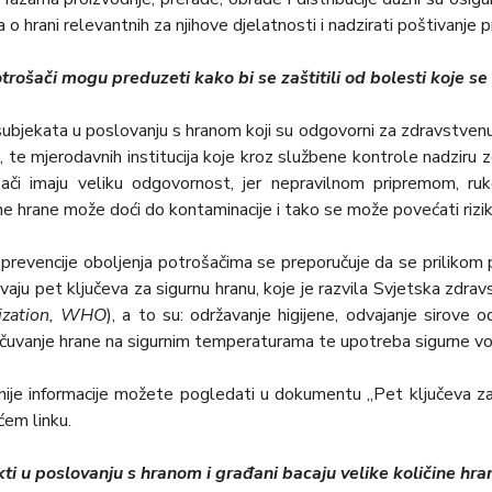
 o hrani relevantnih za njihove djelatnosti i nadzirati poštivanje p
trošači mogu preduzeti kako bi se zaštitili od bolesti koje 
ubjekata u poslovanju s hranom koji su odgovorni za zdravstvenu 
e, te mjerodavnih institucija koje kroz službene kontrole nadziru
ači imaju veliku odgovornost, jer nepravilnom pripremom, r
ne hrane može doći do kontaminacije i tako se može povećati rizi
u prevencije obolјenja potrošačima se preporučuje da se prilikom 
avaju pet klјučeva za sigurnu hranu, koje je razvila Svjetska zdrav
ization, WHO
), a to su: održavanje higijene, odvajanje sirove 
 čuvanje hrane na sigurnim temperaturama te upotreba sigurne vode
nije informacije možete pogledati u dokumentu „Pet klјučeva za 
ćem linku.
ti u poslovanju s hranom i građani bacaju velike količine hra