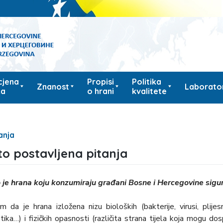
cjena
Propisi
Politika
Znanost
Laborator
ka
o hrani
kvalitete
anja
to postavljena pitanja
 je hrana koju konzumiraju građani Bosne i Hercegovine sigu
m da je hrana izložena nizu bioloških (bakterije, virusi, plijesn
otika…) i fizičkih opasnosti (različita strana tijela koja mogu dos