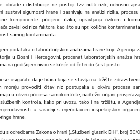
e, obrade i distribucije ne postoji tzv. nulti rizik, odnosno a
i sustavi sigurnosti hrane i zasnivaju na analizi rizika, proces
ne komponente: procjene rizika, upravlјanja rizikom i komuni
ača zavisi od niza faktora, kao što su npr. količina kontaminanata p
nost samog kontaminanta.
em podataka o laboratorijskim analizama hrane koje Agencija za
torija u Bosni i Hercegovini, procenat laboratorijskih analiza h
ima na godišnjem nivou se kreće od četiri do šest posto.
i se osiguralo da je hrana koja se stavlјa na tržište zdravstveno
m moraju provoditi čitav niz postupaka u okviru procesa s
maju u okviru procesa samokontrole, nadležni organi provjerava
 službenih kontrola, kako pri uvozu, tako i na tržištu, a Agencij
mjerodavnosti, u saradnji s mjerodavnim inspekcijskim organima
ringe hrane.
du s odredbama Zakona o hrani („Službeni glasnik BiH“, broj 50/0
 fazama proizvodnje, prerade, obrade i distribucije dužni su osig