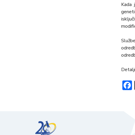
Kada j
geneti
isklјu
modifi
Služb
odredb
odredba
Detalј