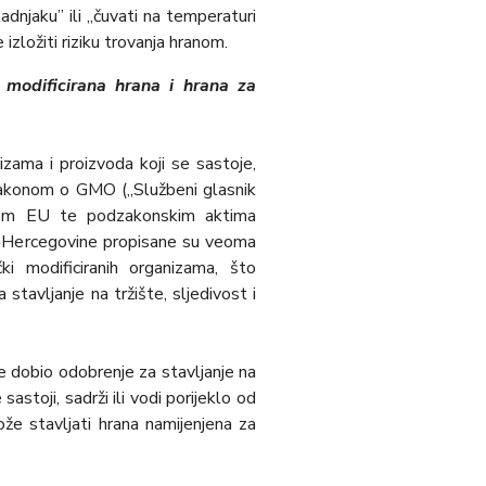
adnjaku” ili „čuvati na temperaturi
zložiti riziku trovanja hranom.
 modificirana hrana i hrana za
nizama i proizvoda koji se sastoje,
 Zakonom o GMO („Službeni glasnik
tvom EU te podzakonskim aktima
 Hercegovine propisane su veoma
ki modificiranih organizama, što
stavlјanje na tržište, slјedivost i
e dobio odobrenje za stavlјanje na
astoji, sadrži ili vodi porijeklo od
e stavlјati hrana namijenjena za