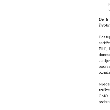
Da li
životi
Postup
sadrže
BiH“,
dones
zahtje
podraz
označa
Nijeda
tržišt
GMO. T
prehran