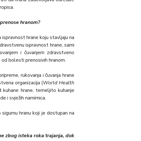
ropisa.
se prenose hranom?
ispravnost hrane koju stavlјaju na
 zdravstvenu ispravnost hrane, sami
ukovanjem i čuvanjem zdravstveno
k od bolesti prenosivih hranom.
pripreme, rukovanja i čuvanja hrane
stvena organizacija (
World Health
od kuhane hrane, temelјito kuhanje
 i svježih namirnica.
sigurnu hranu koji je dostupan na
ne zbog isteka roka trajanja, dok