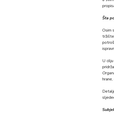
propisa
Šta po
Osim s
tržišt
potroš
isprav
U cilј
pridrž
Organ
hrane,
Detalј
slјede
Subjek