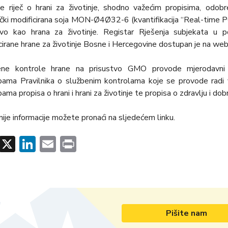
e riječ o hrani za životinje, shodno važećim propisima, odobr
čki modificirana soja MON-Ø4Ø32-6 (kvantifikacija “Real-time P
čivo kao hrana za životinje. Registar Rješenja subjekata u 
cirane hrane za životinje Bosne i Hercegovine dostupan je na web 
ene kontrole hrane na prisustvo GMO provode mjerodavni i
ama Pravilnika o službenim kontrolama koje se provode radi v
ma propisa o hrani i hrani za životinje te propisa o zdravlјu i dobro
nije informacije možete pronaći na slјedećem linku.
Facebook
X
LinkedIn
Email
Print
Pišite nam