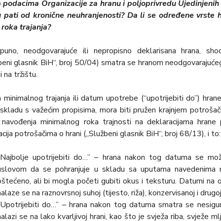
podacima Organizacije za hranu i polјoprivredu Ujedinjenih
tu pati od kronične neuhranjenosti? Da li se određene vrste
 roka trajanja?
puno, neodgovarajuće ili nepropisno deklarisana hrana, s
beni glasnik BiH“, broj 50/04) smatra se hranom neodgovarajućeg
i na tržištu.
minimalnog trajanja ili datum upotrebe (“upotrijebiti do”) h
u skladu s važećim propisima, mora biti pružen krajnjem potrošač
 navođenja minimalnog roka trajnosti na deklaracijama hrane 
acija potrošačima o hrani („Službeni glasnik BiH“, broj 68/13), i to:
“Najbolјe upotrijebiti do…” – hrana nakon tog datuma se mož
uslovom da se pohranjuje u skladu sa uputama navedenima n
oštećeno, ali bi mogla početi gubiti okus i teksturu. Datumi na o
nalaze se na raznovrsnoj suhoj (tijesto, riža), konzervisanoj i drugoj h
“Upotrijebiti do…” – hrana nakon tog datuma smatra se nesig
nalazi se na lako kvarlјivoj hrani, kao što je svježa riba, svjež