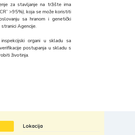
enje za stavlјanje na tržište ima
CR” >95%), koja se može koristiti
poslovanju sa hranom i genetički
stranici Agencije.
nspekcijski organi u skladu sa
erifikacije postupanja u skladu s
biti životinja.
Lokacija