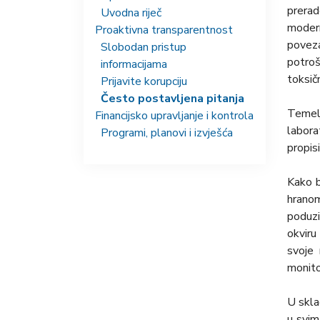
prerad
Uvodna riječ
modern
Proaktivna transparentnost
poveza
Slobodan pristup
potroš
informacijama
toksič
Prijavite korupciju
Često postavljena pitanja
Temelj
Financijsko upravljanje i kontrola
labora
Programi, planovi i izvješća
propis
Kako b
hrano
poduzi
okviru
svoje 
monito
U skla
u svim