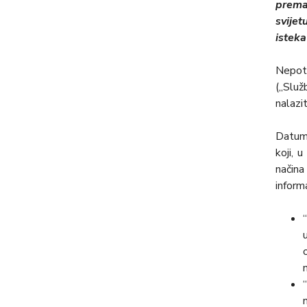
prema 
svije
isteka
Nepot
(„Služ
nalazit
Datum 
koji, 
načina
inform