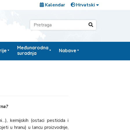
Kalendar
Međunarodna
ije
Nabave
suradnja
rna?
i…), kemijskih (ostaci pesticida i
pjeti u hranu) u lancu proizvodnje,