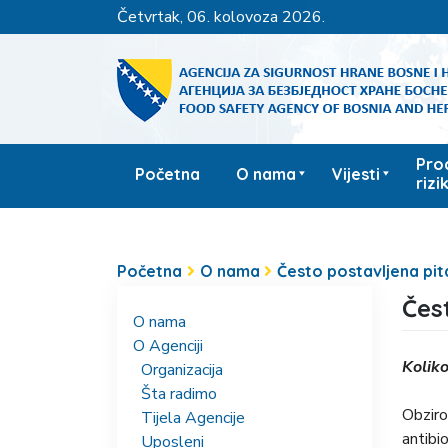
četvrtak, 06. kolovoza 2026.
Pro
Početna
O nama
Vijesti
rizi
Početna
O nama
Često postavljena pit
Čes
O nama
O Agenciji
Koliko
Organizacija
Šta radimo
Obziro
Tijela Agencije
antibi
Uposleni