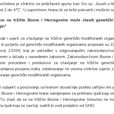
potrebno je striktno se pridržavati uputa, kao što su: „čuvati u hl
od 2 do 4°C”. U suprotnom, hrana će se brže pokvariti i možete se i
 se na tržište Bosne i Hercegovine može staviti genetički
nje?
ak i uvjeti za stavlјanje na tržište genetički modificiranih orga
 ili potječu od genetički modificiranih organizama propisani su
 broj 23/09) koji je usklađen s odgovarajućim zakonodavs
enim u skladu s navedenim zakonom. Zakonodavstvom Bosne i
vne procedure i preduslovi za stavlјanje na tržište genetič
umijeva procjenu rizika, odobravanje te veoma striktne uvjete za 
vanje genetički modificiranih organizama.
n subjekt u poslovanju sa hranom dosad nije podnio zahtjev niti j
e Bosne i Hercegovine hrane namijenjene za prehranu lјudi koja se s
o znači da se na tržište Bosne i Hercegovine trenutno ne mož
u lјudi koja se sastoji, sadrži ili vodi porijeklo od GMO.