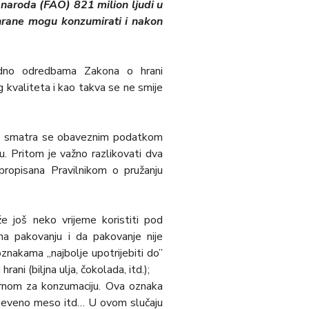
 naroda (FAO) 821 milion lјudi u
 hrane mogu konzumirati i nakon
hodno odredbama Zakona o hrani
 kvaliteta i kao takva se ne smije
rane smatra se obaveznim podatkom
u. Pritom je važno razlikovati dva
propisana Pravilnikom o pružanju
e još neko vrijeme koristiti pod
a pakovanju i da pakovanje nije
znakama „najbolјe upotrijebiti do”
rani (bilјna ulјa, čokolada, itd.);
urnom za konzumaciju. Ova oznaka
e mlјeveno meso itd… U ovom slučaju