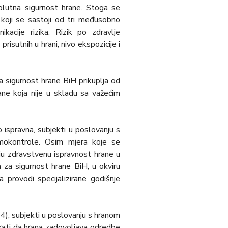
psolutna sigurnost hrane. Stoga se
u koji se sastoji od tri međusobno
kacije rizika. Rizik po zdravlјe
risutnih u hrani, nivo ekspozicije i
 sigurnost hrane BiH prikuplјa od
rane koja nije u skladu sa važećim
 ispravna, subjekti u poslovanju s
amokontrole. Osim mjera koje se
ju zdravstvenu ispravnost hrane u
a za sigurnost hrane BiH, u okviru
 provodi specijalizirane godišnje
4), subjekti u poslovanju s hranom
urati da hrana zadovolјava odredbe