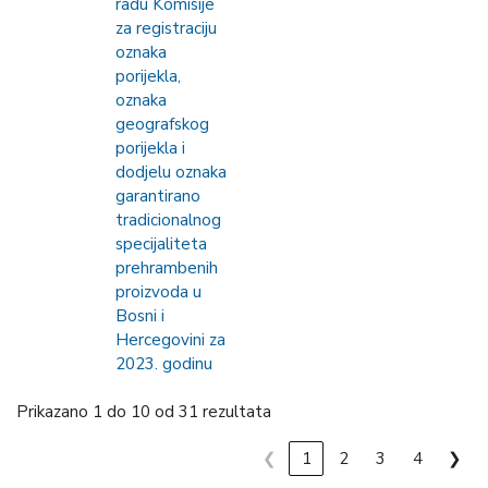
radu Komisije
za registraciju
oznaka
porijekla,
oznaka
geografskog
porijekla i
dodjelu oznaka
garantirano
tradicionalnog
specijaliteta
prehrambenih
proizvoda u
Bosni i
Hercegovini za
2023. godinu
Prikazano 1 do 10 od 31 rezultata
❮
1
2
3
4
❯