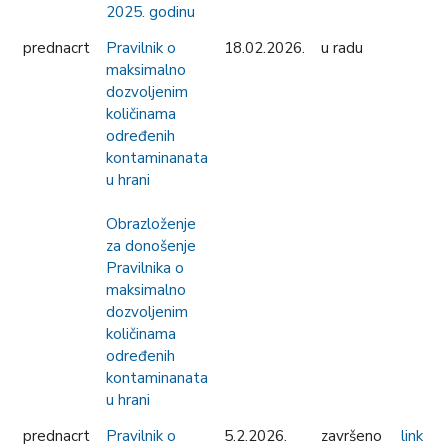
2025. godinu
prednacrt
Pravilnik o
18.02.2026.
u radu
maksimalno
dozvoljenim
količinama
određenih
kontaminanata
u hrani
Obrazloženje
za donošenje
Pravilnika o
maksimalno
dozvoljenim
količinama
određenih
kontaminanata
u hrani
prednacrt
Pravilnik o
5.2.2026.
završeno
link