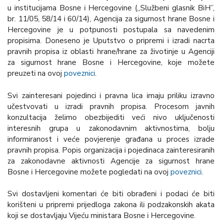
u institucijama Bosne i Hercegovine („Službeni glasnik BiH”,
br. 11/05, 58/14 i 60/14), Agencija za sigurnost hrane Bosne i
Hercegovine je u potpunosti postupala sa navedenim
propisima. Doneseno je Uputstvo o pripremi i izradi nacrta
pravnih propisa iz oblasti hrane/hrane za životinje u Agenciji
za sigurnost hrane Bosne i Hercegovine, koje možete
preuzeti na ovoj
poveznici
.
Svi zainteresani pojedinci i pravna lica imaju priliku izravno
učestvovati u izradi pravnih propisa. Procesom javnih
konzultacija želimo obezbijediti veći nivo uključenosti
interesnih grupa u zakonodavnim aktivnostima, bolju
informiranost i veće povjerenje građana u proces izrade
pravnih propisa. Popis organizacija i pojedinaca zainteresiranih
za zakonodavne aktivnosti Agencije za sigurnost hrane
Bosne i Hercegovine možete pogledati na ovoj
poveznici
.
Svi dostavljeni komentari će biti obrađeni i podaci će biti
korišteni u pripremi prijedloga zakona ili podzakonskih akata
koji se dostavljaju Vijeću ministara Bosne i Hercegovine.