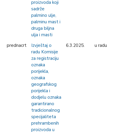
proizvoda koji
sadrže
palmino ulje,
palminu mast i
druga biljna
ulja i masti
prednacrt
Izvještaj o
6.3.2025.
u radu
radu Komisije
za registraciju
oznaka
porijekla,
oznaka
geografskog
porijekla i
dodjelu oznaka
garantirano
tradicionalnog
specijaliteta
prehrambenih
proizvoda u