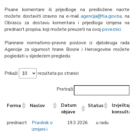
Pisane komentare ili prijedloge na predložene nacrte
možete dostaviti izravno na e-mail
agencija@fsa.gov.ba
, na
Obrascu za dostavu komentara i prijedloga izmjena na
prednacrt propisa, koji možete preuzeti na ovoj
poveznici
.
Planirane normativno-pravne poslove iz djelokruga rada
Agencije za sigurnost hrane Bosne i Hercegovine možete
pogledati u sljedećem pregledu:
Prikaži
rezultata po stranici
Pretraži:
Datum
Izvještaj o
Forma
Naslov
Status
objave
konsultac
Datum
Izvješt
Forma
Naslov
Status
prednacrt
Pravilnik o
19.3.2026.
u radu
objave
konsu
izmjeni i