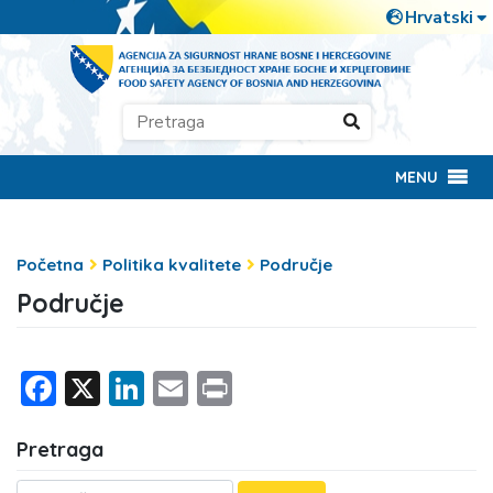
MENU
Početna
Politika kvalitete
Područje
Područje
Facebook
X
LinkedIn
Email
Print
Pretraga