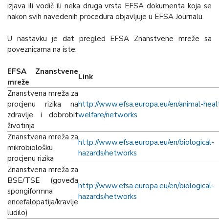
izjava ili vodič ili neka druga vrsta EFSA dokumenta koja se
nakon svih navedenih procedura objavljuje u EFSA Journalu.
U nastavku je dat pregled EFSA Znanstvene mreže sa
poveznicama na iste:
EFSA Znanstvene
Link
mreže
Znanstvena mreža za
procjenu rizika na
h
ttp://
www.efsa.europa.eu/en/animal-heal
zdravlje i dobrobit
welfare/networks
životinja
Znanstvena mreža za
h
ttp://www.efsa.europa.eu/en/biological-
mikrobiološku
hazards/networks
procjenu rizika
Znanstvena mreža za
BSE/TSE (goveđa
h
ttp://www.efsa.europa.eu/en/biological-
spongiformna
hazards/networks
encefalopatija/kravlje
ludilo)