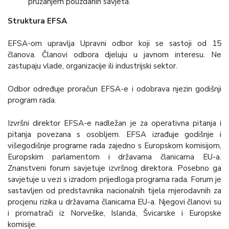
pružanjem pouzdanih savjeta.
Struktura EFSA
EFSA-om upravlja Upravni odbor koji se sastoji od 15
članova. Članovi odbora djeluju u javnom interesu. Ne
zastupaju vlade, organizacije ili industrijski sektor.
Odbor određuje proračun EFSA-e i odobrava njezin godišnji
program rada.
Izvršni direktor EFSA-e nadležan je za operativna pitanja i
pitanja povezana s osobljem. EFSA izrađuje godišnje i
višegodišnje programe rada zajedno s Europskom komisijom,
Europskim parlamentom i državama članicama EU-a.
Znanstveni forum savjetuje izvršnog direktora. Posebno ga
savjetuje u vezi s izradom prijedloga programa rada. Forum je
sastavljen od predstavnika nacionalnih tijela mjerodavnih za
procjenu rizika u državama članicama EU-a. Njegovi članovi su
i promatrači iz Norveške, Islanda, Švicarske i Europske
komisije.