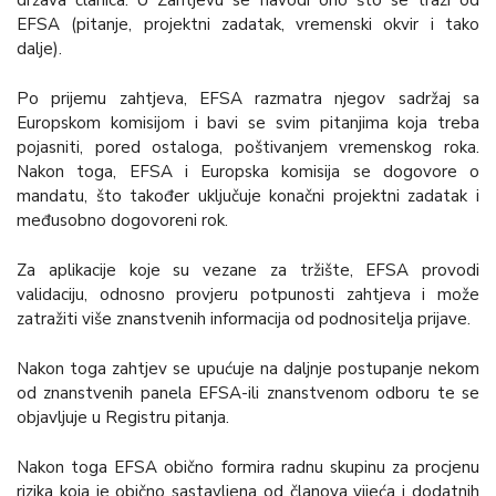
država članica. U Zahtjevu se navodi ono što se traži od
EFSA (pitanje, projektni zadatak, vremenski okvir i tako
dalje).
Po prijemu zahtjeva, EFSA razmatra njegov sadržaj sa
Europskom komisijom i bavi se svim pitanjima koja treba
pojasniti, pored ostaloga, poštivanjem vremenskog roka.
Nakon toga, EFSA i Europska komisija se dogovore o
mandatu, što također uključuje konačni projektni zadatak i
međusobno dogovoreni rok.
Za aplikacije koje su vezane za tržište, EFSA provodi
validaciju, odnosno provjeru potpunosti zahtjeva i može
zatražiti više znanstvenih informacija od podnositelja prijave.
Nakon toga zahtjev se upućuje na daljnje postupanje nekom
od znanstvenih panela EFSA-ili znanstvenom odboru te se
objavljuje u Registru pitanja.
Nakon toga EFSA obično formira radnu skupinu za procjenu
rizika koja je obično sastavljena od članova vijeća i dodatnih