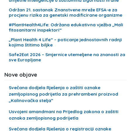
umjetne inteligencije u sustavima sigurnosti hrane
Održan 21. sastanak Znanstvene mreže EFSA-e za
procjenu rizika za genetski modificirane organizme
#PlantHealth4Life: Održana edukativna vježba „Mali
fitosanitarni inspektori“
„Plant Health 4 Life“ – poticanje jednostavnih radnji
kojima štitimo biljke
Safe2Eat 2026 – Smjernice utemeljene na znanosti za
sve Europljane
Nove objave
Svečana dodjela Rješenja o zaštiti oznake
zemljopisnog podrijetla za prehrambeni proizvod
„Kalinovačka stelja”
Usvojeni amandmani na Prijedlog zakona o zaštiti
oznaka zemljopisnog podrijetla
Svečana dodjela Rješenja o registraciji oznake