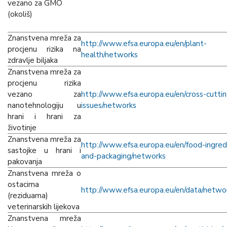
vezano za GMO
(okoliš)
Znanstvena mreža za
h
ttp://
www.efsa.europa.eu/en/plant-
procjenu rizika na
health/networks
zdravlje biljaka
Znanstvena mreža za
procjenu rizika
vezano za
h
ttp://www.efsa.europa.eu/en/cross-cuttin
nanotehnologiju u
issues/networks
hrani i hrani za
životinje
Znanstvena mreža za
h
ttp://
www.efsa.europa.eu/en/food-ingred
sastojke u hrani i
and-packaging/networks
pakovanja
Znanstvena mreža o
ostacima
h
ttp://www.efsa.europa.eu/en/data/netwo
(reziduama)
veterinarskih lijekova
Znanstvena mreža