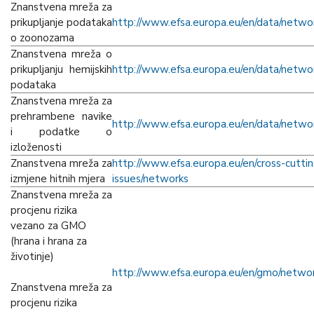
Znanstvena mreža za
prikupljanje podataka
h
ttp://www.efsa.europa.eu/en/data/netwo
o zoonozama
Znanstvena mreža o
prikupljanju hemijskih
h
ttp://www.efsa.europa.eu/en/data/netwo
podataka
Znanstvena mreža za
prehrambene navike
h
ttp://www.efsa.europa.eu/en/data/netwo
i podatke o
izloženosti
Znanstvena mreža za
h
ttp://www.efsa.europa.eu/en/cross-cuttin
izmjene hitnih mjera
issues/networks
Znanstvena mreža za
procjenu rizika
vezano za GMO
(hrana i hrana za
životinje)
h
ttp://www.efsa.europa.eu/en/gmo/netwo
Znanstvena mreža za
procjenu rizika