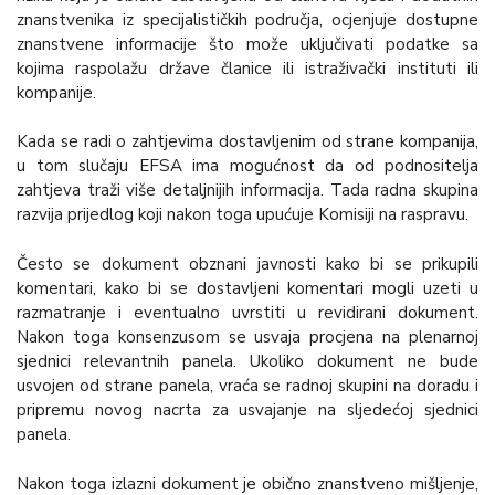
znanstvenika iz specijalističkih područja, ocjenjuje dostupne
znanstvene informacije što može uključivati podatke sa
kojima raspolažu države članice ili istraživački instituti ili
kompanije.
Kada se radi o zahtjevima dostavljenim od strane kompanija,
u tom slučaju EFSA ima mogućnost da od podnositelja
zahtjeva traži više detaljnijih informacija. Tada radna skupina
razvija prijedlog koji nakon toga upućuje Komisiji na raspravu.
Često se dokument obznani javnosti kako bi se prikupili
komentari, kako bi se dostavljeni komentari mogli uzeti u
razmatranje i eventualno uvrstiti u revidirani dokument.
Nakon toga konsenzusom se usvaja procjena na plenarnoj
sjednici relevantnih panela. Ukoliko dokument ne bude
usvojen od strane panela, vraća se radnoj skupini na doradu i
pripremu novog nacrta za usvajanje na sljedećoj sjednici
panela.
Nakon toga izlazni dokument je obično znanstveno mišljenje,