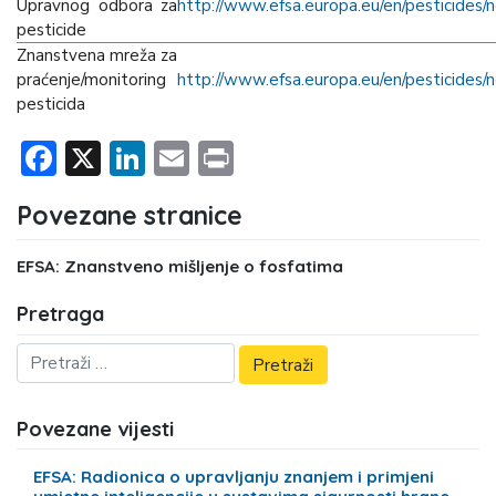
Upravnog odbora za
h
ttp://www.efsa.europa.eu/en/pesticides/
pesticide
Znanstvena mreža za
praćenje/monitoring
h
ttp://www.efsa.europa.eu/en/pesticides/
pesticida
Facebook
X
LinkedIn
Email
Print
Povezane stranice
EFSA: Znanstveno mišljenje o fosfatima
Pretraga
Povezane vijesti
EFSA: Radionica o upravljanju znanjem i primjeni