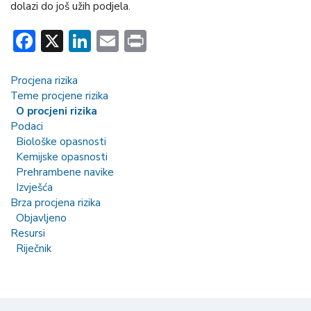
dolazi do još užih podjela.
Facebook
X
LinkedIn
Email
Print
Procjena rizika
Teme procjene rizika
O procjeni rizika
Podaci
Biološke opasnosti
Kemijske opasnosti
Prehrambene navike
Izvješća
Brza procjena rizika
Objavljeno
Resursi
Riječnik