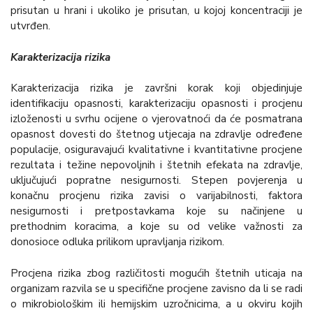
prisutan u hrani i ukoliko je prisutan, u kojoj koncentraciji je
utvrđen.
Karakterizacija rizika
Karakterizacija rizika je završni korak koji objedinjuje
identifikaciju opasnosti, karakterizaciju opasnosti i procjenu
izloženosti u svrhu ocijene o vjerovatnoći da će posmatrana
opasnost dovesti do štetnog utjecaja na zdravlje određene
populacije, osiguravajući kvalitativne i kvantitativne procjene
rezultata i težine nepovoljnih i štetnih efekata na zdravlje,
uključujući popratne nesigurnosti. Stepen povjerenja u
konačnu procjenu rizika zavisi o varijabilnosti, faktora
nesigurnosti i pretpostavkama koje su načinjene u
prethodnim koracima, a koje su od velike važnosti za
donosioce odluka prilikom upravljanja rizikom.
Procjena rizika zbog različitosti mogućih štetnih uticaja na
organizam razvila se u specifične procjene zavisno da li se radi
o mikrobiološkim ili hemijskim uzročnicima, a u okviru kojih