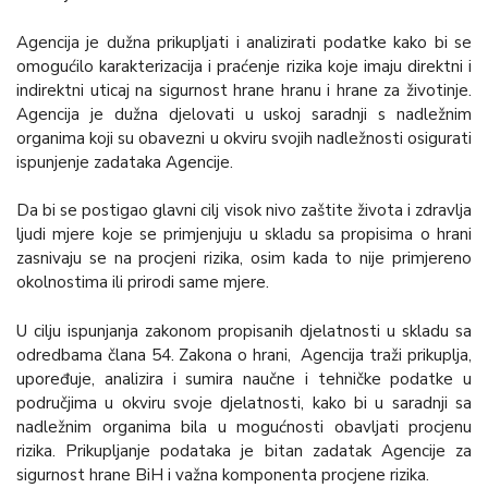
Agencija je dužna prikupljati i analizirati podatke kako bi se
omogućilo karakterizacija i praćenje rizika koje imaju direktni i
indirektni uticaj na sigurnost hrane hranu i hrane za životinje.
Agencija je dužna djelovati u uskoj saradnji s nadležnim
organima koji su obavezni u okviru svojih nadležnosti osigurati
ispunjenje zadataka Agencije.
Da bi se postigao glavni cilj visok nivo zaštite života i zdravlja
ljudi mjere koje se primjenjuju u skladu sa propisima o hrani
zasnivaju se na procjeni rizika, osim kada to nije primjereno
okolnostima ili prirodi same mjere.
U cilju ispunjanja zakonom propisanih djelatnosti u skladu sa
odredbama člana 54. Zakona o hrani, Agencija traži prikuplja,
upoređuje, analizira i sumira naučne i tehničke podatke u
područjima u okviru svoje djelatnosti, kako bi u saradnji sa
nadležnim organima bila u mogućnosti obavljati procjenu
rizika. Prikupljanje podataka je bitan zadatak Agencije za
sigurnost hrane BiH i važna komponenta procjene rizika.