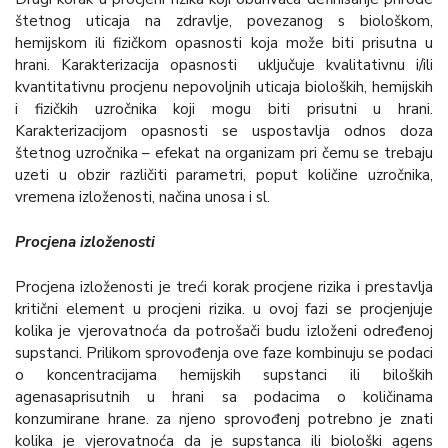
štetnog uticaja na zdravlje, povezanog s biološkom,
hemijskom ili fizičkom opasnosti koja može biti prisutna u
hrani. Karakterizacija opasnosti uključuje kvalitativnu i/ili
kvantitativnu procjenu nepovoljnih uticaja bioloških, hemijskih
i fizičkih uzročnika koji mogu biti prisutni u hrani.
Karakterizacijom opasnosti se uspostavlja odnos doza
štetnog uzročnika – efekat na organizam pri čemu se trebaju
uzeti u obzir različiti parametri, poput količine uzročnika,
vremena izloženosti, načina unosa i sl.
Procjena izloženosti
Procjena izloženosti je treći korak procjene rizika i prestavlja
kritični element u procjeni rizika. u ovoj fazi se procjenjuje
kolika je vjerovatnoća da potrošači budu izloženi određenoj
supstanci. Prilikom sprovođenja ove faze kombinuju se podaci
o koncentracijama hemijskih supstanci ili biloških
agenasaprisutnih u hrani sa podacima o količinama
konzumirane hrane. za njeno sprovođenj potrebno je znati
kolika je vjerovatnoća da je supstanca ili biološki agens