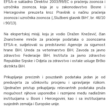
EFSA-e sukladno Direktivi 2003/99/EC o praćenju zoonoza i
uzročnika zoonoza, koja je u zakonodavstvo Bosne i
Hercegovine preuzeta kroz Pravilnik o načinu praćenja
zoonoza i uzročnika zoonoza („Službeni glasnik BiH“, br. 46/10
i 90/13).
Na ekspertskoj misiji, koju je vodio Dražen Knežević, član
Znanstvene mreže za praćenje podataka o zoonozama
EFSA-e, sudjelovali su predstavnici Agencije za sigurnost
hrane BiH, Ureda za veterinarstvo BiH, Zavoda za javno
zdravstvo Federacije BiH, Instituta za javno zdravstvo
Republike Srpske i Odjela za zdravstvo i ostale usluge Brčko
distrikta BiH.
Prikupljanje preciznih i pouzdanih podataka jedan je od
preduvjeta za učinkovitu procjenu i upravljanje rizikom.
Ujednačen pristup prikupljanju relevantnih podataka pruža
mogućnost njihove usporedbe i razmjene među nadležnim
institucijama u Bosni i Hercegovini, kao i sa institucijama
susjednih zemalja i Europske unije.