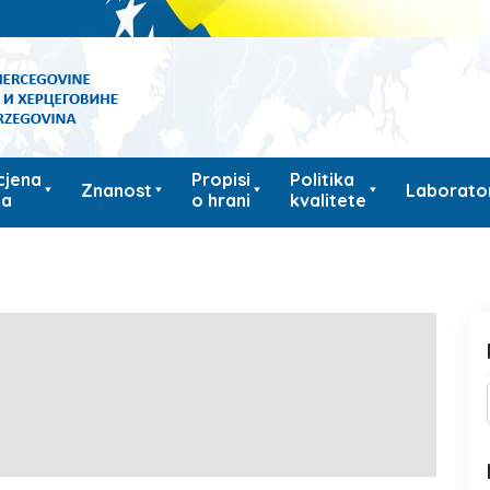
cjena
Propisi
Politika
Znanost
Laborator
ka
o hrani
kvalitete