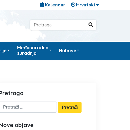
Kalendar
Međunarodna
ije
Nabave
suradnja
Pretraga
Nove objave