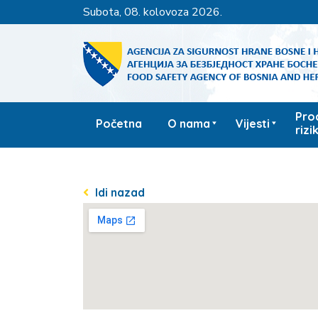
subota, 08. kolovoza 2026.
Pro
Početna
O nama
Vijesti
rizi
Idi nazad