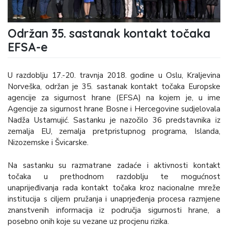
Održan 35. sastanak kontakt točaka
EFSA-e
U razdoblju 17.-20. travnja 2018. godine u Oslu, Kraljevina
Norveška, održan je 35. sastanak kontakt točaka Europske
agencije za sigurnost hrane (EFSA) na kojem je, u ime
Agencije za sigurnost hrane Bosne i Hercegovine sudjelovala
Nadža Ustamujić. Sastanku je nazočilo 36 predstavnika iz
zemalja EU, zemalja pretpristupnog programa, Islanda,
Nizozemske i Švicarske.
Na sastanku su razmatrane zadaće i aktivnosti kontakt
točaka u prethodnom razdoblju te mogućnost
unaprijeđivanja rada kontakt točaka kroz nacionalne mreže
institucija s ciljem pružanja i unaprjeđenja procesa razmjene
znanstvenih informacija iz područja sigurnosti hrane, a
posebno onih koje su vezane uz procjenu rizika.