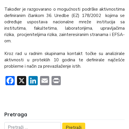
Također je razgovarano o mogućnosti podrške aktivnostima
definiranim člankom 36. Uredbe (EZ) 178/2002 kojima se
određuje uspostava nacionalne mreže institucija sa
institutima, fakultetima, laboratorijima, upravljačima
rizika, procjeniteljima rizika, zainteresiranim stranama i EFSA-
om.
Kroz rad u radnim skupinama kontakt točke su analizirale
aktivnosti u proteklih 10 godina te definirale najčešće
probleme i način za prevazilaženje istih.
Facebook
X
LinkedIn
Email
Print
Pretraga