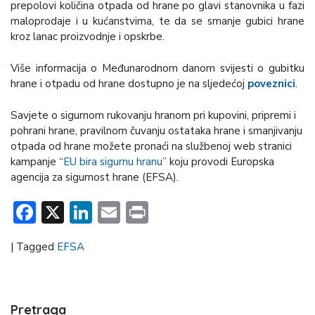
prepolovi količina otpada od hrane po glavi stanovnika u fazi
maloprodaje i u kućanstvima, te da se smanje gubici hrane
kroz lanac proizvodnje i opskrbe.
Više informacija o Međunarodnom danom svijesti o gubitku
hrane i otpadu od hrane dostupno je na sljedećoj
poveznici
.
Savjete o sigurnom rukovanju hranom pri kupovini, pripremi i
pohrani hrane, pravilnom čuvanju ostataka hrane i smanjivanju
otpada od hrane možete pronaći na službenoj web stranici
kampanje “
EU bira sigurnu hranu
” koju provodi Europska
agencija za sigurnost hrane (EFSA).
Facebook
X
LinkedIn
Email
Print
|
Tagged
EFSA
Pretraga