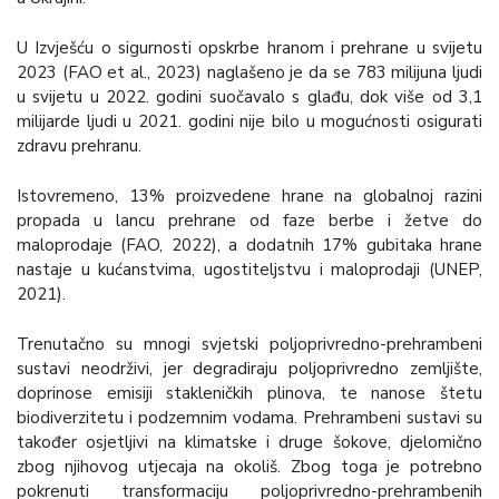
U Izvješću o sigurnosti opskrbe hranom i prehrane u svijetu
2023 (FAO et al., 2023) naglašeno je da se 783 milijuna ljudi
u svijetu u 2022. godini suočavalo s glađu, dok više od 3,1
milijarde ljudi u 2021. godini nije bilo u mogućnosti osigurati
zdravu prehranu.
Istovremeno, 13% proizvedene hrane na globalnoj razini
propada u lancu prehrane od faze berbe i žetve do
maloprodaje (FAO, 2022), a dodatnih 17% gubitaka hrane
nastaje u kućanstvima, ugostiteljstvu i maloprodaji (UNEP,
2021).
Trenutačno su mnogi svjetski poljoprivredno-prehrambeni
sustavi neodrživi, jer degradiraju poljoprivredno zemljište,
doprinose emisiji stakleničkih plinova, te nanose štetu
biodiverzitetu i podzemnim vodama. Prehrambeni sustavi su
također osjetljivi na klimatske i druge šokove, djelomično
zbog njihovog utjecaja na okoliš. Zbog toga je potrebno
pokrenuti transformaciju poljoprivredno-prehrambenih