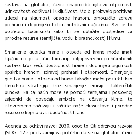
sustava na globalnoj razini, unaprijediti njihovu otpornost,
učinkovitost, održivost i uključivost, što bi proizvelo pozitivan
utjecaj na sigurnost opskrbe hranom, omogućilo zdravu
prehranu i doprinijelo boljim nutritivnim učincima. Sve je to
potrebno balansirati kako bi se ublažile posljedice za
prirodne resurse (zemljište, vodu, bioraznolikost) i klimu.
Smanjenje gubitka hrane i otpada od hrane može imati
ključnu ulogu u transformaciji poljoprivredno-prehrambenih
sustava kroz veću dostupnost hrane i doprinijeti sigurnosti
opskrbe hranom, zdravoj prehrani i otpornosti. Smanjenje
gubitka hrane i otpada od hrane također može poslužiti kao
klimatska strategija kroz smanjenje emisije stakleničkih
plinova. Na taj način može se pomoći zemljama i poslovnoj
zajednici da povećaju ambicije na očuvanju klime, te
istovremeno sačuvaju i zaštite naše ekosustave i prirodne
resurse o kojima ovisi budućnost hrane.
Agenda za održivi razvoj 2030, osobito Cilj održivog razvoja
(SDG) 12.3 podrazumijeva potrebu da se na globalnoj razini