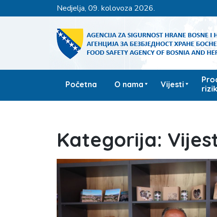
nedjelja, 09. kolovoza 2026.
Pro
Početna
O nama
Vijesti
rizi
Kategorija:
Vijest