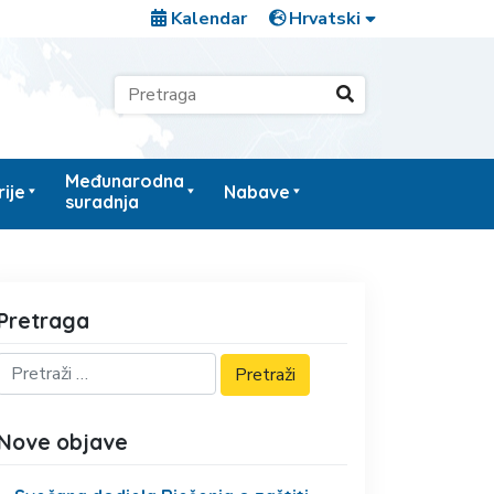
Kalendar
Međunarodna
ije
Nabave
suradnja
Pretraga
Nove objave