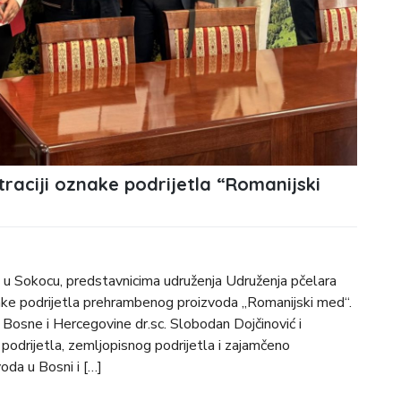
raciji oznake podrijetla “Romanijski
 u Sokocu, predstavnicima udruženja Udruženja pčelara
znake podrijetla prehrambenog proizvoda „Romanijski med“.
 Bosne i Hercegovine dr.sc. Slobodan Dojčinović i
podrijetla, zemljopisnog podrijetla i zajamčeno
oda u Bosni i […]