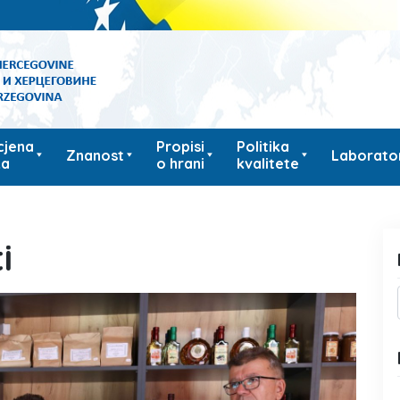
cjena
Propisi
Politika
Znanost
Laborator
ka
o hrani
kvalitete
i