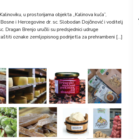
alinoviku, u prostorijama objekta „Kalinova kuća”,
Bosne i Hercegovine dr. sc. Slobodan Dojčinović i voditelj
sc. Dragan Brenjo uručili su predsjednici udruge
 zaštiti oznake zemljopisnog podrijetla za prehrambeni […]