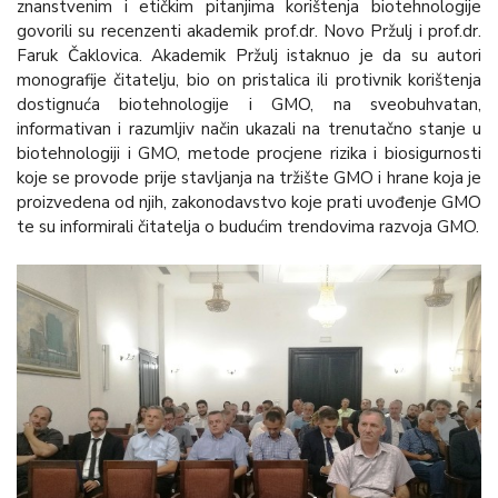
znanstvenim i etičkim pitanjima korištenja biotehnologije
govorili su recenzenti akademik prof.dr. Novo Pržulj i prof.dr.
Faruk Čaklovica. Akademik Pržulj istaknuo je da su autori
monografije čitatelju, bio on pristalica ili protivnik korištenja
dostignuća biotehnologije i GMO, na sveobuhvatan,
informativan i razumljiv način ukazali na trenutačno stanje u
biotehnologiji i GMO, metode procjene rizika i biosigurnosti
koje se provode prije stavljanja na tržište GMO i hrane koja je
proizvedena od njih, zakonodavstvo koje prati uvođenje GMO
te su informirali čitatelja o budućim trendovima razvoja GMO.