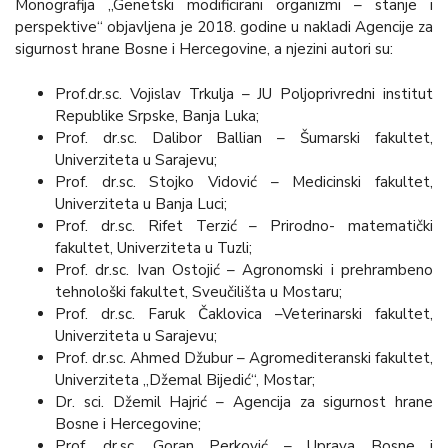
Monografija „Genetski modificirani organizmi – stanje i
perspektive“ objavljena je 2018. godine u nakladi Agencije za
sigurnost hrane Bosne i Hercegovine, a njezini autori su:
Prof.dr.sc. Vojislav Trkulja – JU Poljoprivredni institut
Republike Srpske, Banja Luka;
Prof. dr.sc. Dalibor Ballian – Šumarski fakultet,
Univerziteta u Sarajevu;
Prof. dr.sc. Stojko Vidović – Medicinski fakultet,
Univerziteta u Banja Luci;
Prof. dr.sc. Rifet Terzić – Prirodno- matematički
fakultet, Univerziteta u Tuzli;
Prof. dr.sc. Ivan Ostojić – Agronomski i prehrambeno
tehnološki fakultet, Sveučilišta u Mostaru;
Prof. dr.sc. Faruk Čaklovica –Veterinarski fakultet,
Univerziteta u Sarajevu;
Prof. dr.sc. Ahmed Džubur – Agromediteranski fakultet,
Univerziteta „Džemal Bijedić“, Mostar;
Dr. sci. Džemil Hajrić – Agencija za sigurnost hrane
Bosne i Hercegovine;
Prof. dr.sc. Goran Perković – Uprava Bosne i