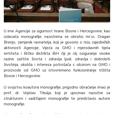
U ime Agencije za sigurnost hrane Bosne i Hercegovine, kao
izdavača monografije, nazočnima se obratio mr.sc. Dragan
Brenjo, zamjenik ravnatelja, koji je govorio o nizu zajedničkih
aktivnosti Agencije, Vijeća za GMO i mjerodavnih tijela
entiteta i Brčko distrikta BiH čiji je cilj osiguranje visoke
razine zaštite života i zdravlja ljudi, zdravlja i dobrobiti
životinja, okoliša i interesa potrošača s obzirom na GMO i
proizvode od GMO uz istovremeno funkcioniranje tržišta
Bosne i Hercegovine.
U svojstvu koautora monografije, prigodno obraćanje imao je
prof. dr. Vojislav Trkulja, koji je upoznao nazočne sa
strukturom i sadržajem monografije te predstavio autore
monografije.