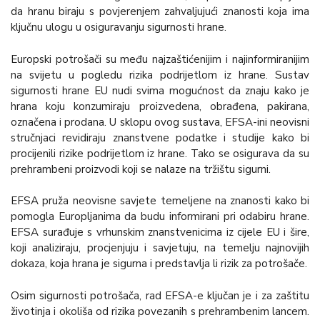
da hranu biraju s povjerenjem zahvaljujući znanosti koja ima
ključnu ulogu u osiguravanju sigurnosti hrane.
Europski potrošači su među najzaštićenijim i najinformiranijim
na svijetu u pogledu rizika podrijetlom iz hrane. Sustav
sigurnosti hrane EU nudi svima mogućnost da znaju kako je
hrana koju konzumiraju proizvedena, obrađena, pakirana,
označena i prodana. U sklopu ovog sustava, EFSA-ini neovisni
stručnjaci revidiraju znanstvene podatke i studije kako bi
procijenili rizike podrijetlom iz hrane. Tako se osigurava da su
prehrambeni proizvodi koji se nalaze na tržištu sigurni.
EFSA pruža neovisne savjete temeljene na znanosti kako bi
pomogla Europljanima da budu informirani pri odabiru hrane.
EFSA surađuje s vrhunskim znanstvenicima iz cijele EU i šire,
koji analiziraju, procjenjuju i savjetuju, na temelju najnovijih
dokaza, koja hrana je sigurna i predstavlja li rizik za potrošače.
Osim sigurnosti potrošača, rad EFSA-e ključan je i za zaštitu
životinja i okoliša od rizika povezanih s prehrambenim lancem.