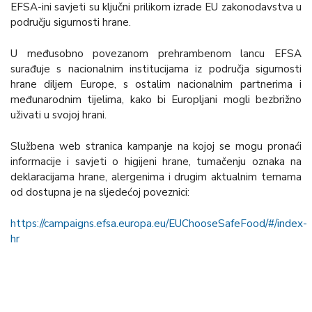
EFSA-ini savjeti su ključni prilikom izrade EU zakonodavstva u
području sigurnosti hrane.
U međusobno povezanom prehrambenom lancu EFSA
surađuje s nacionalnim institucijama iz područja sigurnosti
hrane diljem Europe, s ostalim nacionalnim partnerima i
međunarodnim tijelima, kako bi Europljani mogli bezbrižno
uživati u svojoj hrani.
Službena web stranica kampanje na kojoj se mogu pronaći
informacije i savjeti o higijeni hrane, tumačenju oznaka na
deklaracijama hrane, alergenima i drugim aktualnim temama
od dostupna je na sljedećoj poveznici:
https://campaigns.efsa.europa.eu/EUChooseSafeFood/#/index-
hr