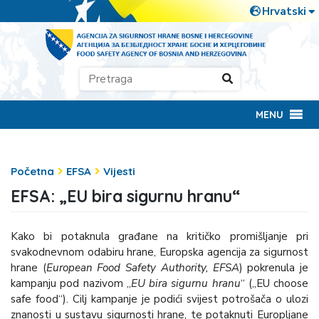
MENU
Početna
EFSA
Vijesti
EFSA: „EU bira sigurnu hranu“
Kako bi potaknula građane na kritičko promišljanje pri
svakodnevnom odabiru hrane, Europska agencija za sigurnost
hrane (
European Food Safety Authority, EFSA
) pokrenula je
kampanju pod nazivom „
EU bira sigurnu hranu
“ („EU choose
safe food“). Cilj kampanje je podići svijest potrošača o ulozi
znanosti u sustavu sigurnosti hrane, te potaknuti Europljane