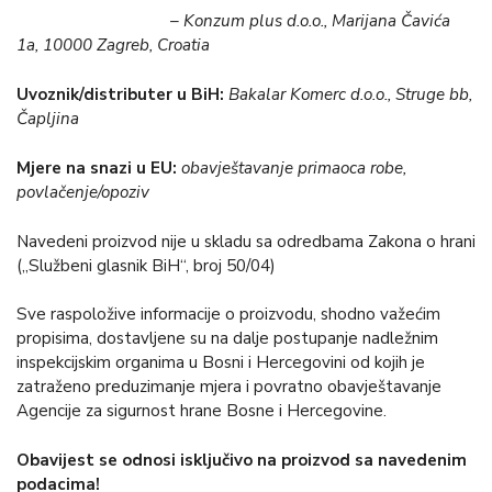
– Konzum plus d.o.o., Marijana Čavića
1a, 10000 Zagreb, Croatia
Uvoznik/distributer u BiH:
Bakalar Komerc d.o.o., Struge bb,
Čapljina
Mjere na snazi u EU:
obavještavanje primaoca robe,
povlačenje/opoziv
Navedeni proizvod nije u skladu sa odredbama Zakona o hrani
(„Službeni glasnik BiH“, broj 50/04)
Sve raspoložive informacije o proizvodu, shodno važećim
propisima, dostavljene su na dalje postupanje nadležnim
inspekcijskim organima u Bosni i Hercegovini od kojih je
zatraženo preduzimanje mjera i povratno obavještavanje
Agencije za sigurnost hrane Bosne i Hercegovine.
Obavijest se odnosi isključivo na proizvod sa navedenim
podacima!