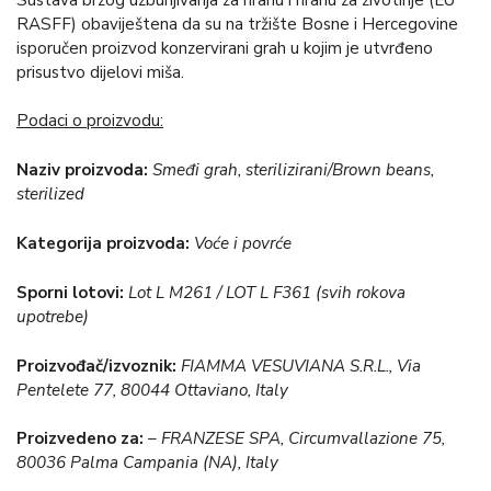
RASFF) obaviještena da su na tržište Bosne i Hercegovine
isporučen proizvod konzervirani grah u kojim je utvrđeno
prisustvo dijelovi miša.
Podaci o proizvodu:
Naziv proizvoda:
Smeđi grah, sterilizirani/Brown beans,
sterilized
Kategorija proizvoda:
Voće i povrće
Sporni lotovi:
Lot L M261 / LOT L F361 (svih rokova
upotrebe)
Proizvođač/izvoznik:
FIAMMA VESUVIANA S.R.L., Via
Pentelete 77, 80044 Ottaviano, Italy
Proizvedeno za:
– FRANZESE SPA, Circumvallazione 75,
80036 Palma Campania (NA), Italy