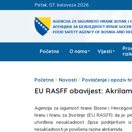
petak, 07. kolovoza 2026.
Pro
Početna
O nama
Vijesti
rizi
Početna
Novosti
Povlačenje i opoziv h
EU RASFF obavijest: Akrilami
Agencija za sigurnost hrane Bosne i Hercegov
hranu i hranu za životinje (EU RASFF) da je, pr
utvrđena nesukladnost čipsa podrijetlom 
nesukladnosti je povišena razina akrilamida.