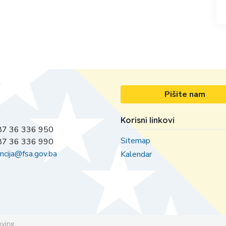
Pišite nam
Korisni linkovi
7 36 336 950
Sitemap
7 36 336 990
ncija@fsa.gov.ba
Kalendar
ovine