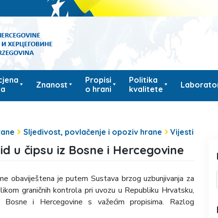
cjena
Propisi
Politika
Znanost
Laborator
ka
o hrani
kvalitete
rane
Sljedivost, povlačenje i opoziv hrane
Vijesti
d u čipsu iz Bosne i Hercegovine
ine obaviještena je putem Sustava brzog uzbunjivanja za
ilikom graničnih kontrola pri uvozu u Republiku Hrvatsku,
iz Bosne i Hercegovine s važećim propisima. Razlog