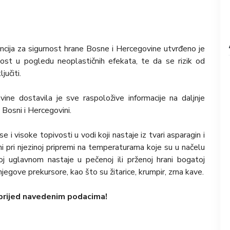
encija za sigurnost hrane Bosne i Hercegovine utvrđeno je
tost u pogledu neoplastičnih efekata, te da se rizik od
učiti.
ine dostavila je sve raspoložive informacije na daljnje
 Bosni i Hercegovini.
i visoke topivosti u vodi koji nastaje iz tvari asparagin i
ni pri njezinoj pripremi na temperaturama koje su u načelu
j uglavnom nastaje u pečenoj ili prženoj hrani bogatoj
jegove prekursore, kao što su žitarice, krumpir, zrna kave.
prijed navedenim podacima!