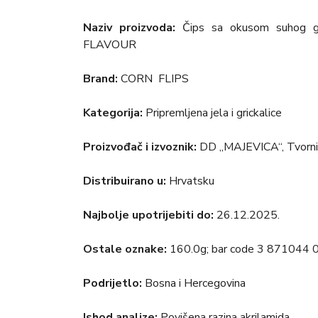
Naziv proizvoda:
Čips sa okusom suhog 
FLAVOUR
Brand:
CORN FLIPS
Kategorija:
Pripremljena jela i grickalice
Proizvođač i izvoznik:
DD „MAJEVICA“, Tvornica
Distribuirano u:
Hrvatsku
Najbolje upotrijebiti do:
26.12.2025.
Ostale oznake:
160.0g; bar code 3 871044
Podrijetlo:
Bosna i Hercegovina
Ishod analize:
Povišena razina akrilamida