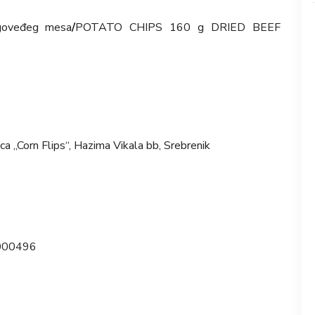
goveđeg mesa
/
POTATO CHIPS 160 g DRIED BEEF
 „Corn Flips“, Hazima Vikala bb, Srebrenik
 000496