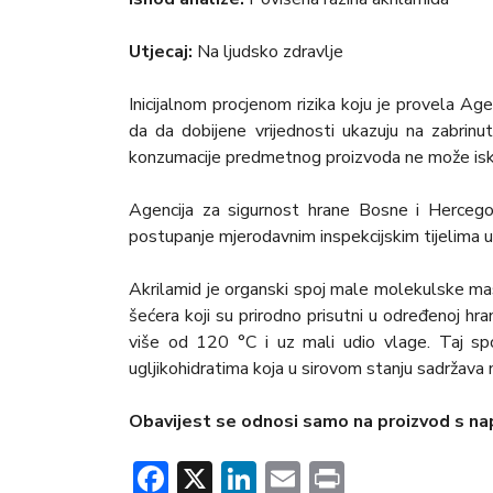
Utjecaj:
Na ljudsko zdravlje
Inicijalnom procjenom rizika koju je provela Ag
da da dobijene vrijednosti ukazuju na zabrinu
konzumacije predmetnog proizvoda ne može isklj
Agencija za sigurnost hrane Bosne i Hercegov
postupanje mjerodavnim inspekcijskim tijelima u
Akrilamid je organski spoj male molekulske mase 
šećera koji su prirodno prisutni u određenoj hra
više od 120 °C i uz mali udio vlage. Taj spo
ugljikohidratima koja u sirovom stanju sadržava n
Obavijest se odnosi samo na proizvod s na
Facebook
X
LinkedIn
Email
Print