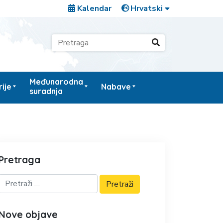
Kalendar
Međunarodna
ije
Nabave
suradnja
Pretraga
Nove objave