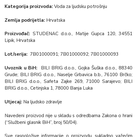
Kategorija proizvoda:
Voda za ljudsku potrošnju
Zemlja podrijetla:
Hrvatska
Proizvođač:
STUDENAC d.o.o., Matije Gupca 120, 34551
Lipik, Hrvatska
Lot/serija:
7B01000091; 7B01000092; 7B01000093
Uvoznik u BiH:
BILI BRIG d.o.o., Gojka Šuška d.o.o., 88340
Grude; BILI BRIG d.o.o., Naselje Grbavica b.b., 76100 Brčko;
BILI BRIG d.o.o., Safeta Zajke 269, 71000 Sarajevo; BILI
BRIG d.o.o., Cetinjska 1, 78000 Banja Luka
Utjecaj:
Na ljudsko zdravlje
Navedeni proizvod nije u skladu s odredbama Zakona o hrani
(“Službeni glasnik BiH”, broj 50/04).
Sve raspoložive informacije o proizvodu, sukladno važećim