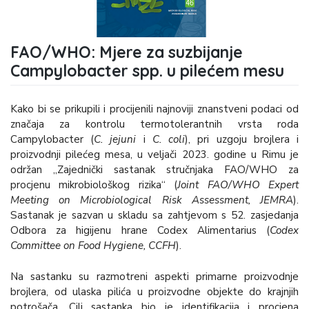
FAO/WHO: Mjere za suzbijanje
Campylobacter spp. u pilećem mesu
Kako bi se prikupili i procijenili najnoviji znanstveni podaci od
značaja za kontrolu termotolerantnih vrsta roda
Campylobacter (
C. jejuni
i
C. coli
), pri uzgoju brojlera i
proizvodnji pilećeg mesa, u veljači 2023. godine u Rimu je
održan „Zajednički sastanak stručnjaka FAO/WHO za
procjenu mikrobiološkog rizika“ (
Joint FAO/WHO Expert
Meeting on Microbiological Risk Assessment, JEMRA
).
Sastanak je sazvan u skladu sa zahtjevom s 52. zasjedanja
Odbora za higijenu hrane Codex Alimentarius (
Codex
Committee on Food Hygiene, CCFH
).
Na sastanku su razmotreni aspekti primarne proizvodnje
brojlera, od ulaska pilića u proizvodne objekte do krajnjih
potrošača. Cilj sastanka bio je identifikacija i procjena