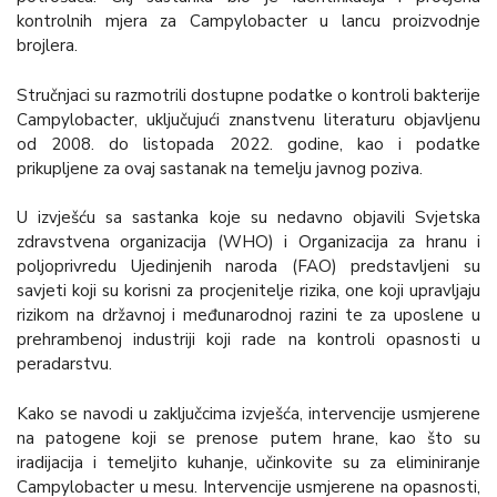
kontrolnih mjera za Campylobacter u lancu proizvodnje
brojlera.
Stručnjaci su razmotrili dostupne podatke o kontroli bakterije
Campylobacter, uključujući znanstvenu literaturu objavljenu
od 2008. do listopada 2022. godine, kao i podatke
prikupljene za ovaj sastanak na temelju javnog poziva.
U izvješću sa sastanka koje su nedavno objavili Svjetska
zdravstvena organizacija (WHO) i Organizacija za hranu i
poljoprivredu Ujedinjenih naroda (FAO) predstavljeni su
savjeti koji su korisni za procjenitelje rizika, one koji upravljaju
rizikom na državnoj i međunarodnoj razini te za uposlene u
prehrambenoj industriji koji rade na kontroli opasnosti u
peradarstvu.
Kako se navodi u zaključcima izvješća, intervencije usmjerene
na patogene koji se prenose putem hrane, kao što su
iradijacija i temeljito kuhanje, učinkovite su za eliminiranje
Campylobacter u mesu. Intervencije usmjerene na opasnosti,