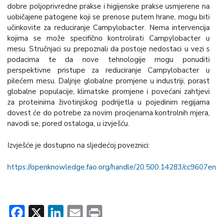
dobre poljoprivredne prakse i higijenske prakse usmjerene na
uobičajene patogene koji se prenose putem hrane, mogu biti
učinkovite za reduciranje Campylobacter. Nema intervencija
kojima se može specifično kontrolirati Campylobacter u
mesu. Stručnjaci su prepoznali da postoje nedostaci u vezi s
podacima te da nove tehnologije mogu ponuditi
perspektivne pristupe za reduciranje Campylobacter u
pilećem mesu. Daljnje globalne promjene u industriji, porast
globalne populacije, klimatske promjene i povećani zahtjevi
za proteinima životinjskog podrijetla u pojedinim regijama
dovest će do potrebe za novim procjenama kontrolnih mjera,
navodi se, pored ostaloga, u izvješću.
Izvješće je dostupno na sljedećoj poveznici:
https://openknowledge.fao.org/handle/20.500.14283/cc9607en
Facebook
X
LinkedIn
Email
Print