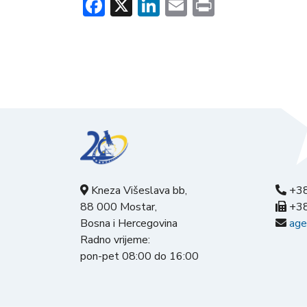
Facebook
X
LinkedIn
Email
Print
Kneza Višeslava bb,
+38
88 000 Mostar,
+38
Bosna i Hercegovina
age
Radno vrijeme:
pon-pet 08:00 do 16:00