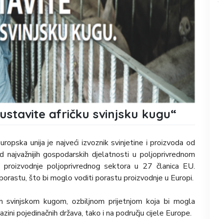
stavite afričku svinjsku kugu“
uropska unija je najveći izvoznik svinjetine i proizvoda od
d najvažnijih gospodarskih djelatnosti u poljoprivrednom
 proizvodnje poljoprivrednog sektora u 27 članica EU.
 porastu, što bi moglo voditi porastu proizvodnje u Europi.
m svinjskom kugom, ozbiljnom prijetnjom koja bi mogla
ini pojedinačnih država, tako i na području cijele Europe.