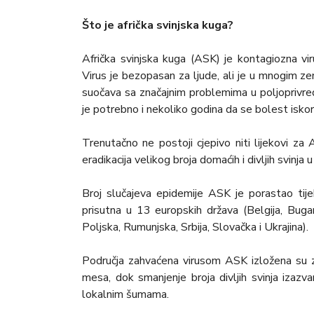
Što je afrička svinjska kuga?
Afrička svinjska kuga (ASK) je kontagiozna vi
Virus je bezopasan za ljude, ali je u mnogim z
suočava sa značajnim problemima u poljoprivr
je potrebno i nekoliko godina da se bolest iskori
Trenutačno ne postoji cjepivo niti lijekovi za 
eradikacija velikog broja domaćih i divljih svinj
Broj slučajeva epidemije ASK je porastao tij
prisutna u 13 europskih država (Belgija, Bugars
Poljska, Rumunjska, Srbija, Slovačka i Ukrajina).
Područja zahvaćena virusom ASK izložena su zn
mesa, dok smanjenje broja divljih svinja izazv
lokalnim šumama.