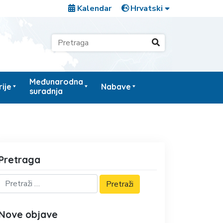
Kalendar
Međunarodna
ije
Nabave
suradnja
Pretraga
Nove objave