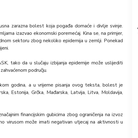
rusna zarazna bolest koja pogađa domaće i divlje svinje.
emljama izazvao ekonomski poremećaj. Kina se, na primjer,
ednom sektoru zbog nekoliko epidemija u zemlji. Ponekad
jeni.
ASK, tako da u slučaju izbijanja epidemije može uslijediti
a u zahvaćenom području.
ekom godina, a u vrijeme pisanja ovog teksta, bolest je
ka, Estonija, Grčka, Mađarska, Latvija, Litva, Moldavija,
ačajnim financijskim gubicima zbog ograničenja na izvoz
ano virusom može imati negativan utjecaj na aktivnosti u