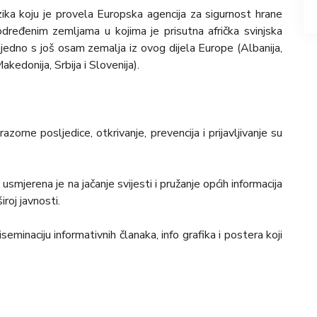
zika koju je provela Europska agencija za sigurnost hrane
 određenim zemljama u kojima je prisutna afrička svinjska
jedno s još osam zemalja iz ovog dijela Europe (Albanija,
kedonija, Srbija i Slovenija).
rne posljedice, otkrivanje, prevencija i prijavljivanje su
“
usmjerena je na jačanje svijesti i pružanje općih informacija
roj javnosti.
minaciju informativnih članaka, info grafika i postera koji