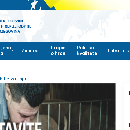
cjena
Propisi
Politika
Znanost
Laborator
ka
o hrani
kvalitete
it životinja