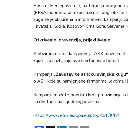
Bosna i Hercegovina je, na temelju procjene ri
(EFSA) identificirana kao rizična zbog blizine
kuga te je uključena u informativnu kampanju za
Hrvatska, Grčka, Kosovo*, Crna Gora, Sjeverna Ma
Otkrivanje, prevencija, prijavljivanje
S obzirom na to da epidemija ASK može imati razo
ključni za suzbijanje ove smrtonosne bolesti.
Kampanja
„Zaustavite afričku svinjsku kugu
o ASK koje su namijenjene farmerima, lovcima i ši
Kampanju možete podržati kroz preuzimanje i dise
su dostupni na sljedećoj poveznici:
https://www.efsa.europa.eu/stopASF/#/hr/