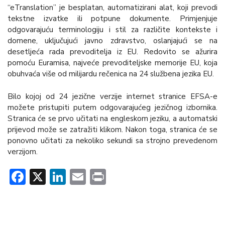
“eTranslation” je besplatan, automatizirani alat, koji prevodi
tekstne izvatke ili potpune dokumente. Primjenjuje
odgovarajuću terminologiju i stil za različite kontekste i
domene, uključujući javno zdravstvo, oslanjajući se na
desetljeća rada prevoditelja iz EU. Redovito se ažurira
pomoću Euramisa, najveće prevoditeljske memorije EU, koja
obuhvaća više od milijardu rečenica na 24 službena jezika EU.
Bilo kojoj od 24 jezične verzije internet stranice EFSA-e
možete pristupiti putem odgovarajućeg jezičnog izbornika.
Stranica će se prvo učitati na engleskom jeziku, a automatski
prijevod može se zatražiti klikom. Nakon toga, stranica će se
ponovno učitati za nekoliko sekundi sa strojno prevedenom
verzijom.
Facebook
X
LinkedIn
Email
Print