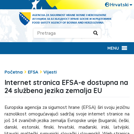
MENU
Početna
EFSA
Vijesti
Internet stranica EFSA-e dostupna na
24 službena jezika zemalja EU
Europska agencija za sigurnost hrane (EFSA) širi svoju jezičnu
raznolikost omogućavajući sadržaj svoje internet stranice na
još 14 zvaničnih jezika zemalja Evropske unije (bugarski, češki,
danski, estonski, finski, hrvatski, mađarski, irski, latvijski,
litavski, malteški, rumunjski, slovački i slovenski). Web stranica