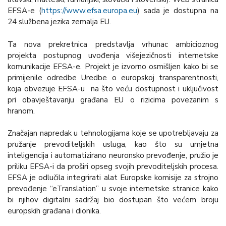
EFSA-e (
https://www.efsa.europa.eu
) sada je dostupna na
24 službena jezika zemalja EU.
Ta nova prekretnica predstavlja vrhunac ambicioznog
projekta postupnog uvođenja višejezičnosti internetske
komunikacije EFSA-e. Projekt je izvorno osmišljen kako bi se
primijenile odredbe Uredbe o europskoj transparentnosti,
koja obvezuje EFSA-u na što veću dostupnost i uključivost
pri obavještavanju građana EU o rizicima povezanim s
hranom.
Značajan napredak u tehnologijama koje se upotrebljavaju za
pružanje prevoditeljskih usluga, kao što su umjetna
inteligencija i automatizirano neuronsko prevođenje, pružio je
priliku EFSA-i da proširi opseg svojih prevoditeljskih procesa.
EFSA je odlučila integrirati alat Europske komisije za strojno
prevođenje “eTranslation” u svoje internetske stranice kako
bi njihov digitalni sadržaj bio dostupan što većem broju
europskih građana i dionika.