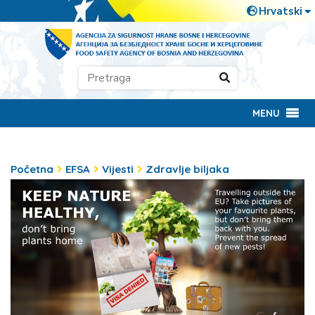
MENU
Početna
EFSA
Vijesti
Zdravlje biljaka