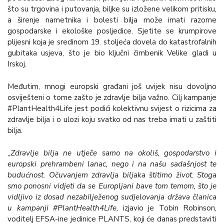
što su trgovina i putovanja, biljke su izložene velikom pritisku,
a širenje nametnika i bolesti bilja može imati razorne
gospodarske i ekološke posljedice. Sjetite se krumpirove
plijesni koja je sredinom 19. stoljeća dovela do katastrofalnih
gubitaka usjeva, što je bio ključni čimbenik Velike gladi u
Irskoj.
Međutim, mnogi europski građani još uvijek nisu dovoljno
osviješteni o tome zašto je zdravlje bilja važno. Cilj kampanje
#PlantHealth4Life jest podići kolektivnu svijest o rizicima za
zdravlje bilja i o ulozi koju svatko od nas treba imati u zaštiti
bilja.
„
Zdravlje bilja ne utječe samo na okoliš, gospodarstvo i
europski prehrambeni lanac, nego i na našu sadašnjost te
budućnost. Očuvanjem zdravlja biljaka štitimo život. Stoga
smo ponosni vidjeti da se Europljani bave tom temom, što je
vidljivo iz dosad nezabilježenog sudjelovanja država članica
u kampanji #PlantHealth4Life,
izjavio je Tobin Robinson,
voditelj EFSA-ine jedinice PLANTS, koji će danas predstaviti