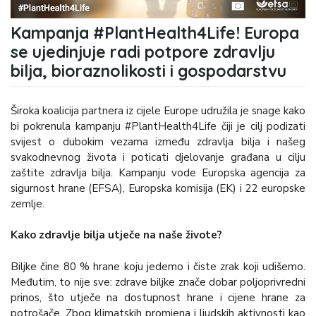
Kampanja #PlantHealth4Life! Europa
se ujedinjuje radi potpore zdravlju
bilja, bioraznolikosti i gospodarstvu
Široka koalicija partnera iz cijele Europe udružila je snage kako
bi pokrenula kampanju #PlantHealth4Life čiji je cilj podizati
svijest o dubokim vezama između zdravlja bilja i našeg
svakodnevnog života i poticati djelovanje građana u cilju
zaštite zdravlja bilja. Kampanju vode Europska agencija za
sigurnost hrane (EFSA), Europska komisija (EK) i 22 europske
zemlje.
Kako zdravlje bilja utječe na naše živote?
Biljke čine 80 % hrane koju jedemo i čiste zrak koji udišemo.
Međutim, to nije sve: zdrave biljke znače dobar poljoprivredni
prinos, što utječe na dostupnost hrane i cijene hrane za
potrošače. Zbog klimatskih promjena i ljudskih aktivnosti kao