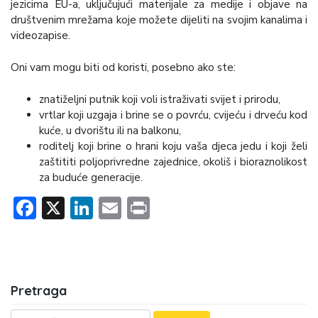
jezicima EU-a, uključujući materijale za medije i objave na
društvenim mrežama koje možete dijeliti na svojim kanalima i
videozapise.
Oni vam mogu biti od koristi, posebno ako ste:
znatiželjni putnik koji voli istraživati svijet i prirodu,
vrtlar koji uzgaja i brine se o povrću, cvijeću i drveću kod
kuće, u dvorištu ili na balkonu,
roditelj koji brine o hrani koju vaša djeca jedu i koji želi
zaštititi poljoprivredne zajednice, okoliš i bioraznolikost
za buduće generacije.
Facebook
X
LinkedIn
Email
Print
Pretraga