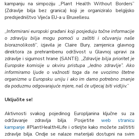
kampanju na simpoziju „Plant Health Without Borders”
(Zdravlje bilja bez granica) koji je organiziralo belgijsko
predsjedništvo Vijeća EU-a u Bruxellesu.
„
Informirani europski građani koji posjeduju točne informacije
o zdravlju bilja mogu pomoći u zaštiti i očuvanju naše
bioraznolikosti
”, izjavila je Claire Bury, zamjenica glavnog
direktora za prehrambenu održivost u Glavnoj upravi za
zdravlje i sigurnost hrane (SANTE). „
Zdravlje bilja prioritet je
Europske komisije u okviru pristupa „Jedno zdravlje”. Ako
informiramo ljude o važnosti toga da ne uvozimo štetne
organizme u Europsku uniju i ako im damo potrebno znanje
da poduzmu odgovarajuće mjere, naš će utjecaj biti vidljiv.
”
Uključite se!
Aktivnosti svakog pojedinog Europljanina ključne su za
održavanje zdravlja bilja. Posjetite
web stranicu
kampanje
#PlantHealth4Life i otkrijte kako možete zaštititi
zdravlje bilja. Ondje se nalaze materijali dostupni na svim