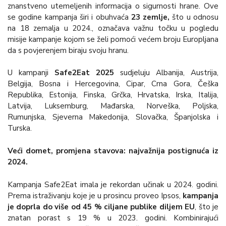
znanstveno utemeljenih informacija o sigurnosti hrane. Ove
se godine kampanja širi i obuhvaća
23
zemlje,
što u odnosu
na 18 zemalja u 2024., označava važnu točku u pogledu
misije kampanje kojom se želi pomoći većem broju Europljana
da s povjerenjem biraju svoju hranu.
U kampanji
Safe2Eat 2025
sudjeluju Albanija, Austrija,
Belgija, Bosna i Hercegovina, Cipar, Crna Gora, Češka
Republika, Estonija, Finska, Grčka, Hrvatska, Irska, Italija,
Latvija, Luksemburg, Mađarska, Norveška, Poljska,
Rumunjska, Sjeverna Makedonija, Slovačka, Španjolska i
Turska.
Veći domet, promjena stavova: najvažnija postignuća iz
2024.
Kampanja Safe2Eat imala je rekordan učinak u 2024. godini.
Prema istraživanju koje je u prosincu proveo Ipsos,
kampanja
je doprla do više od 45 % ciljane publike diljem EU
, što je
znatan porast s 19 % u 2023. godini. Kombinirajući