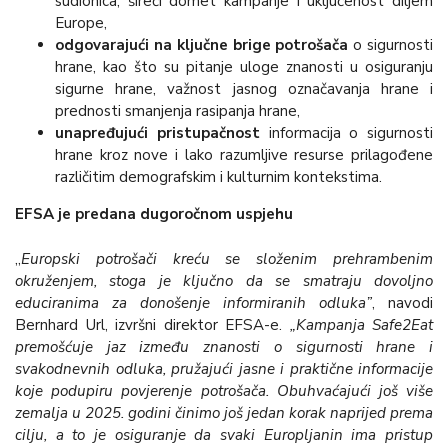
sudionica, šireći domet kampanje i uključenost diljem
Europe,
odgovarajući na ključne brige potrošača
o sigurnosti
hrane, kao što su pitanje uloge znanosti u osiguranju
sigurne hrane, važnost jasnog označavanja hrane i
prednosti smanjenja rasipanja hrane,
unapređujući pristupačnost
informacija o sigurnosti
hrane kroz nove i lako razumljive resurse prilagođene
različitim demografskim i kulturnim kontekstima.
EFSA je predana dugoročnom uspjehu
„
Europski potrošači kreću se složenim prehrambenim
okruženjem, stoga je ključno da se smatraju dovoljno
educiranima za donošenje informiranih odluka”
, navodi
Bernhard Url, izvršni direktor EFSA-e.
„Kampanja Safe2Eat
premošćuje jaz između znanosti o sigurnosti hrane i
svakodnevnih odluka, pružajući jasne i praktične informacije
koje podupiru povjerenje potrošača. Obuhvaćajući još više
zemalja u 2025. godini činimo još jedan korak naprijed prema
cilju, a to je osiguranje da svaki Europljanin ima pristup