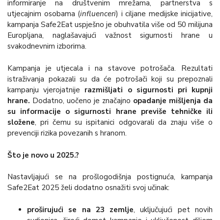
informiranje na društvenim mrežama, partnerstva s
utjecajnim osobama (
influenceri
) i ciljane medijske inicijative,
kampanja Safe2Eat uspješno je obuhvatila više od 50 milijuna
Europljana, naglašavajući važnost sigurnosti hrane u
svakodnevnim izborima.
Kampanja je utjecala i na stavove potrošača. Rezultati
istraživanja pokazali su da će potrošači koji su prepoznali
kampanju vjerojatnije
razmišljati o sigurnosti pri kupnji
hrane.
Dodatno, uočeno je značajno
opadanje mišljenja da
su informacije o sigurnosti hrane previše tehničke ili
složene
, pri čemu su ispitanici odgovarali da znaju više o
prevenciji rizika povezanih s hranom.
Što je novo u 2025.?
Nastavljajući se na prošlogodišnja postignuća, kampanja
Safe2Eat 2025 želi dodatno osnažiti svoj učinak:
proširujući se na 23
zemlje
, uključujući pet novih