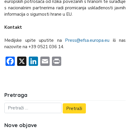
europskih potrošača od rizika povezanih s hranom te surađuje
s nacionalnim partnerima radi promicanja usklađenosti javnih
informacija o sigurnosti hrane u EU.
Kontakt
Medijske upite uputite na
Press@efsa.europa.eu
ili nas
nazovite na +39 0521 036 14.
Facebook
X
LinkedIn
Email
Print
Pretraga
Nove objave