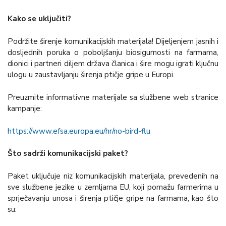
Kako se uključiti?
Podržite širenje komunikacijskih materijala! Dijeljenjem jasnih i
dosljednih poruka o poboljšanju biosigurnosti na farmama,
dionici i partneri diljem država članica i šire mogu igrati ključnu
ulogu u zaustavljanju širenja ptičje gripe u Europi.
Preuzmite informativne materijale sa službene web stranice
kampanje:
https://www.efsa.europa.eu/hr/no-bird-flu
Što sadrži komunikacijski paket?
Paket uključuje niz komunikacijskih materijala, prevedenih na
sve službene jezike u zemljama EU, koji pomažu farmerima u
sprječavanju unosa i širenja ptičje gripe na farmama, kao što
su: