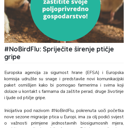
#NoBirdFlu: Spriječite širenje ptičje
gripe
Europska agencija za sigurnost hrane (EFSA) i Europska
komisija udružile su snage i predstavile novi komunikacijski
paket osmišljen kako bi pomogao farmerima i svima koji
dolaze u kontakt s farmama da zaštite perad, druge životinje
i ljude od ptičje gripe.
Inicijativa pod nazivom #NoBirdFlu, pokrenuta uoči početka
nove sezone migracije ptica u Europi, ima za cilj podići svijest
o važnosti primjene jednostavnih biosigurnosnih mjera,