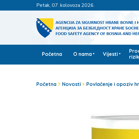
petak, 07. kolovoza 2026.
Pro
Početna
O nama
Vijesti
rizi
Početna
Novosti
Povlačenje i opoziv h