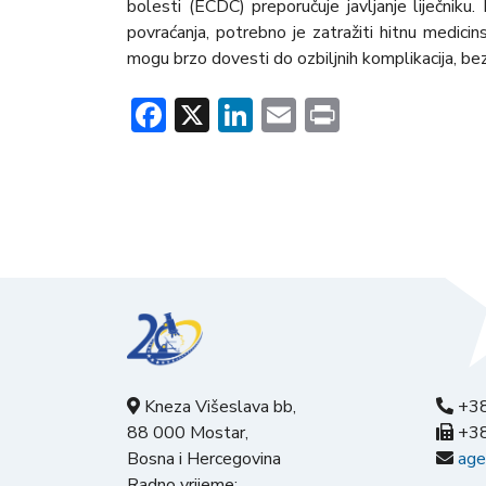
bolesti (ECDC) preporučuje javljanje liječniku.
povraćanja, potrebno je zatražiti hitnu medici
mogu brzo dovesti do ozbiljnih komplikacija, bez
Facebook
X
LinkedIn
Email
Print
Kneza Višeslava bb,
+38
88 000 Mostar,
+38
Bosna i Hercegovina
age
Radno vrijeme: