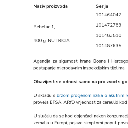
Naziv proizvoda
Serija
101464047
101472783
Bebelac 1,
101483510
400 g, NUTRICIA
101487635
Agencija za sigurnost hrane Bosne i Hercegov
postupanje mjerodavnim inspekcijskim tijelima.
Obavijest se odnosi samo na proizvod s g
U skladu s
brzom procjenom rizika o akutnim 
provela EFSA, ARfD vrijednost za cereulid kod
U slučaju da se kod dojenčadi nakon konzumacij
zemalja u Europi, pojave simptomi poput povraća