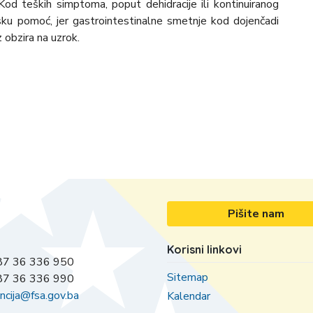
 Kod teških simptoma, poput dehidracije ili kontinuiranog
nsku pomoć, jer gastrointestinalne smetnje kod dojenčadi
 obzira na uzrok.
Pišite nam
Korisni linkovi
7 36 336 950
Sitemap
7 36 336 990
ncija@fsa.gov.ba
Kalendar