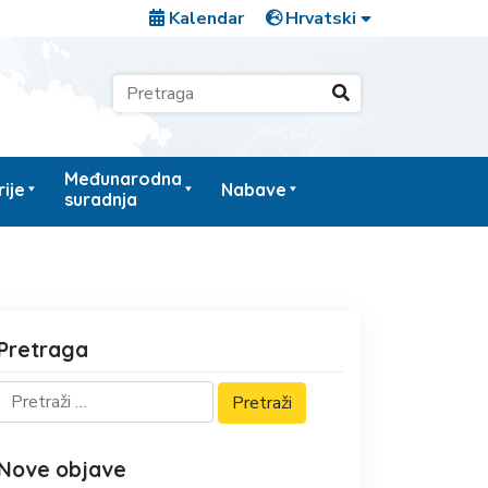
Kalendar
Međunarodna
ije
Nabave
suradnja
Pretraga
Nove objave