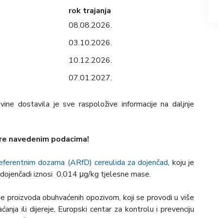
rok trajanja
08.08.2026.
03.10.2026.
10.12.2026.
07.01.2027.
ine dostavila je sve raspoložive informacije na daljnje
ore navedenim podacima!
referentnim dozama (ARfD) cereulida za dojenčad
, koju je
 dojenčadi iznosi 0,014 μg/kg tjelesne mase.
e proizvoda obuhvaćenih opozivom, koji se provodi u više
nja ili dijereje, Europski centar za kontrolu i prevenciju