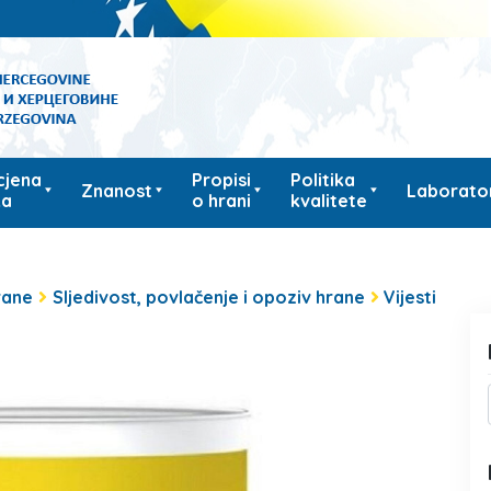
cjena
Propisi
Politika
Znanost
Laborator
ka
o hrani
kvalitete
rane
Sljedivost, povlačenje i opoziv hrane
Vijesti