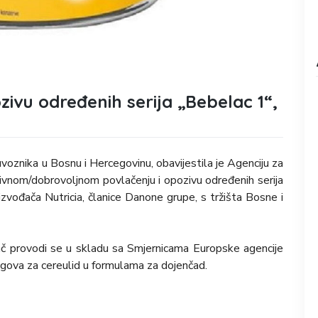
zivu određenih serija „Bebelac 1“,
uvoznika u Bosnu i Hercegovinu, obavijestila je Agenciju za
ivnom/dobrovoljnom povlačenju i opozivu određenih serija
zvođača Nutricia, članice Danone grupe, s tržišta Bosne i
ač provodi se u skladu sa Smjernicama Europske agencije
agova za cereulid u formulama za dojenčad.