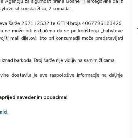
 je Agenciju za sigurnost hrane Bosne i Hercegovine da iz
ylove silikonska žlica, 2 komada“.
brojeva šarže 2521 i 2532 te GTIN broja 4067796183429.
a ne može biti isključeno da se pri korištenju „babylove
jiti mali dijelovi, što pri konzumaciji može predstavljati
iznad barkoda. Broj šarže nije vidljiv na samim žlicama.
ine dostavila je sve raspoložive informacije na daljnje
naprijed navedenim podacima!
nici
.