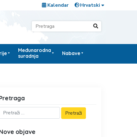
Kalendar
Međunarodna
ije
Nabave
suradnja
Pretraga
Nove objave