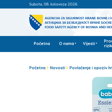
subota, 08. kolovoza 2026.
Pro
Početna
O nama
Vijesti
rizi
Početna
Novosti
Povlačenje i opoziv h