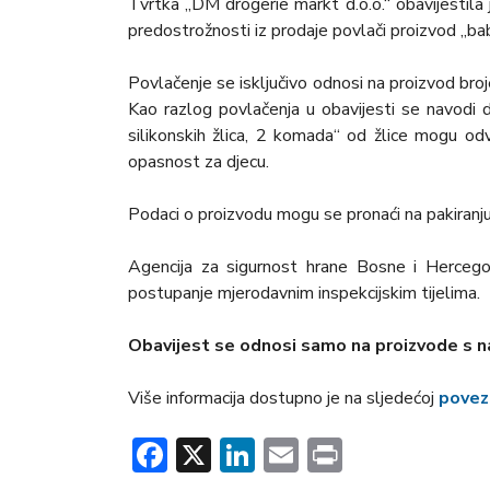
Tvrtka „DM drogerie markt d.o.o.“ obavijestila
predostrožnosti iz prodaje povlači proizvod „bab
Povlačenje se isključivo odnosi na proizvod 
Kao razlog povlačenja u obavijesti se navodi d
silikonskih žlica, 2 komada“ od žlice mogu odvo
opasnost za djecu.
Podaci o proizvodu mogu se pronaći na pakiranju 
Agencija za sigurnost hrane Bosne i Hercegov
postupanje mjerodavnim inspekcijskim tijelima.
Obavijest se odnosi samo na proizvode s 
Više informacija dostupno je na sljedećoj
povez
Facebook
X
LinkedIn
Email
Print