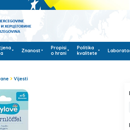
cjena
Propisi
Politika
Znanost
Laborator
ka
o hrani
kvalitete
rane
Vijesti