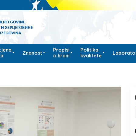
cjena
Propisi
Politika
Znanost
Laborator
ka
o hrani
kvalitete