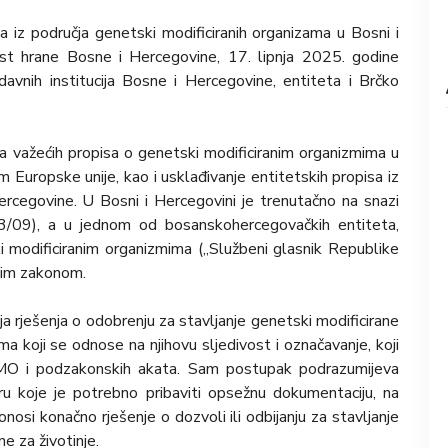
a iz područja genetski modificiranih organizama u Bosni i
nost hrane Bosne i Hercegovine, 17. lipnja 2025. godine
avnih institucija Bosne i Hercegovine, entiteta i Brčko
a važećih propisa o genetski modificiranim organizmima u
 Europske unije, kao i usklađivanje entitetskih propisa iz
rcegovine. U Bosni i Hercegovini je trenutačno na snazi
3/09), a u jednom od bosanskohercegovačkih entiteta,
i modificiranim organizmima („Službeni glasnik Republike
vnim zakonom.
nja rješenja o odobrenju za stavljanje genetski modificirane
a koji se odnose na njihovu sljedivost i označavanje, koji
MO i podzakonskih akata. Sam postupak podrazumijeva
ru koje je potrebno pribaviti opsežnu dokumentaciju, na
osi konačno rješenje o dozvoli ili odbijanju za stavljanje
e za životinje.