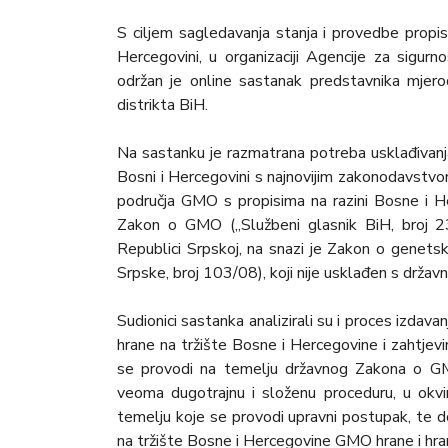
S ciljem sagledavanja stanja i provedbe propis
Hercegovini, u organizaciji Agencije za sigur
održan je online sastanak predstavnika mjerod
distrikta BiH.
Na sastanku je razmatrana potreba usklađivanj
Bosni i Hercegovini s najnovijim zakonodavstvom
područja GMO s propisima na razini Bosne i He
Zakon o GMO („Službeni glasnik BiH, broj 2
Republici Srpskoj, na snazi je Zakon o genetsk
Srpske, broj 103/08), koji nije usklađen s drža
Sudionici sastanka analizirali su i proces izdava
hrane na tržište Bosne i Hercegovine i zahtjevim
se provodi na temelju državnog Zakona o G
veoma dugotrajnu i složenu proceduru, u okvi
temelju koje se provodi upravni postupak, te don
na tržište Bosne i Hercegovine GMO hrane i hran