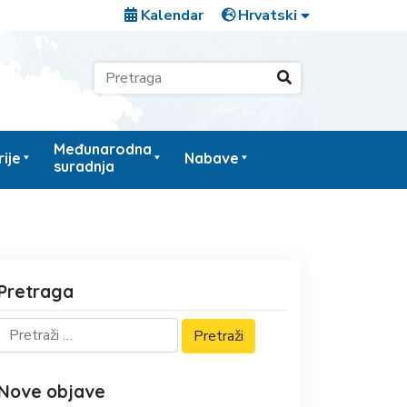
Kalendar
Međunarodna
ije
Nabave
suradnja
Pretraga
Nove objave