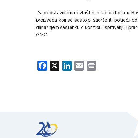
S predstavnicima ovlaštenih laboratorija u Bosn
proizvoda koji se sastoje, sadrže ili potječu o
današnjem sastanku o kontroli, ispitivanju i pra
GMO.
Facebook
X
LinkedIn
Email
Print