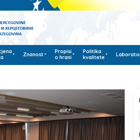
cjena
Propisi
Politika
Znanost
Laborator
ka
o hrani
kvalitete