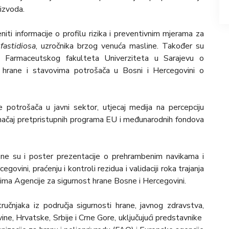
izvoda.
eniti informacije o profilu rizika i preventivnim mjerama za
 fastidiosa
, uzročnika brzog venuća masline. Također su
ata Farmaceutskog fakulteta Univerziteta u Sarajevu o
 hrane i stavovima potrošača u Bosni i Hercegovini o
 potrošača u javni sektor, utjecaj medija na percepciju
 značaj pretpristupnih programa EU i međunarodnih fondova
ene su i poster prezentacije o prehrambenim navikama i
ovini, praćenju i kontroli rezidua i validaciji roka trajanja
ima Agencije za sigurnost hrane Bosne i Hercegovini.
ručnjaka iz područja sigurnosti hrane, javnog zdravstva,
vine, Hrvatske, Srbije i Crne Gore, uključujući predstavnike