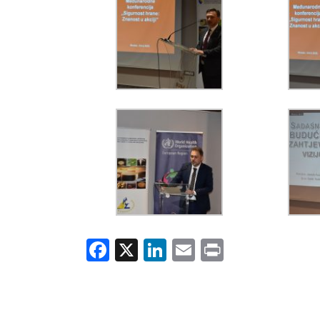
Facebook
X
LinkedIn
Email
Print