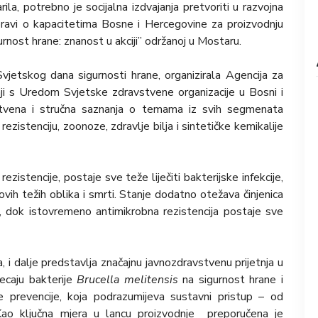
la, potrebno je socijalna izdvajanja pretvoriti u razvojna
spravi o kapacitetima Bosne i Hercegovine za proizvodnju
rnost hrane: znanost u akciji” održanoj u Mostaru.
vjetskog dana sigurnosti hrane, organizirala Agencija za
ji s Uredom Svjetske zdravstvene organizacije u Bosni i
nstvena i stručna saznanja o temama iz svih segmenata
rezistenciju, zoonoze, zdravlje bilja i sintetičke kemikalije
zistencije, postaje sve teže liječiti bakterijske infekcije,
ovih težih oblika i smrti. Stanje dodatno otežava činjenica
ka, dok istovremeno antimikrobna rezistencija postaje sve
i dalje predstavlja značajnu javnozdravstvenu prijetnja u
jecaju bakterije
Brucella melitensis
na sigurnost hrane i
e prevencije, koja podrazumijeva sustavni pristup – od
. Kao ključna mjera u lancu proizvodnje preporučena je