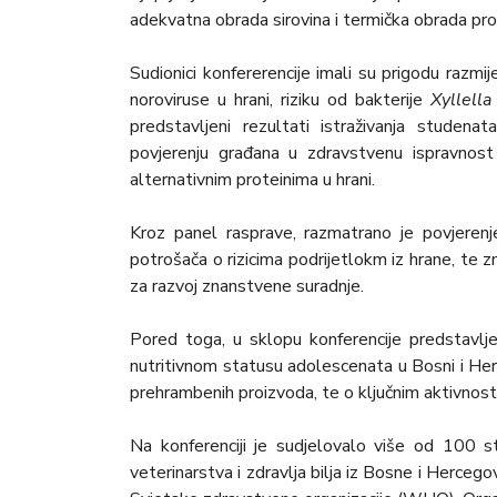
adekvatna obrada sirovina i termička obrada pro
Sudionici konfererencije imali su prigodu razmij
noroviruse u hrani, riziku od bakterije
Xyllella
predstavljeni rezultati istraživanja studen
povjerenju građana u zdravstvenu ispravnost
alternativnim proteinima u hrani.
Kroz panel rasprave, razmatrano je povjerenje
potrošača o rizicima podrijetlokm iz hrane, te
za razvoj znanstvene suradnje.
Pored toga, u sklopu konferencije predstavlj
nutritivnom statusu adolescenata u Bosni i Herceg
prehrambenih proizvoda, te o ključnim aktivnost
Na konferenciji je sudjelovalo više od 100 st
veterinarstva i zdravlja bilja iz Bosne i Hercego