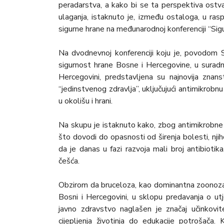
peradarstva, a kako bi se ta perspektiva ostvari
ulaganja, istaknuto je, između ostaloga, u ra
sigurne hrane na međunarodnoj konferenciji “Sigu
Na dvodnevnoj konferenciji koju je, povodom S
sigurnost hrane Bosne i Hercegovine, u suradn
Hercegovini, predstavljena su najnovija zna
“jedinstvenog zdravlja”, uključujući antimikrobnu 
u okolišu i hrani.
Na skupu je istaknuto kako, zbog antimikrobne re
što dovodi do opasnosti od širenja bolesti, njih
da je danas u fazi razvoja mali broj antibioti
češća.
Obzirom da bruceloza, kao dominantna zoonoza, 
Bosni i Hercegovini, u sklopu predavanja o ut
javno zdravstvo naglašen je značaj učinkovit
cijepljenja životinja do edukacije potrošača