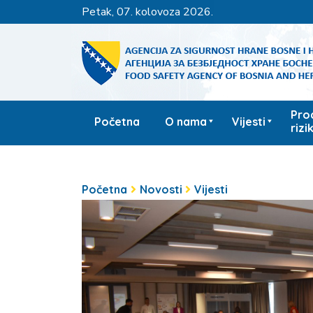
petak, 07. kolovoza 2026.
Pro
Početna
O nama
Vijesti
rizi
Početna
Novosti
Vijesti