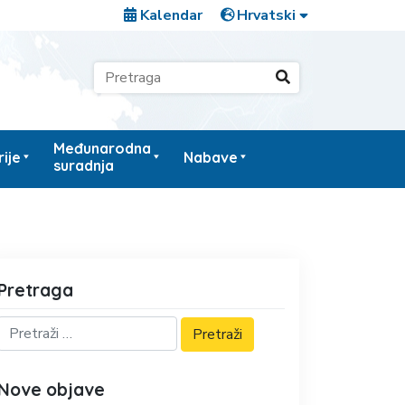
Kalendar
Međunarodna
ije
Nabave
suradnja
Pretraga
Nove objave