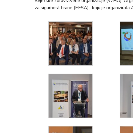
Svjetske zdravstvene organizacije (WHO), Organi
za sigurnost hrane (EFSA), koju je organizirala