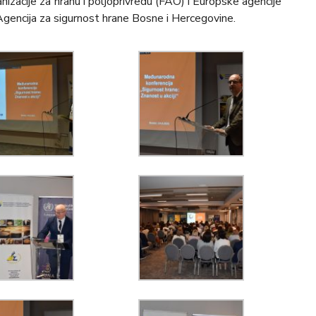
zacije za hranu i poljoprivredu (FAO) i Europske agencije
 Agencija za sigurnost hrane Bosne i Hercegovine.