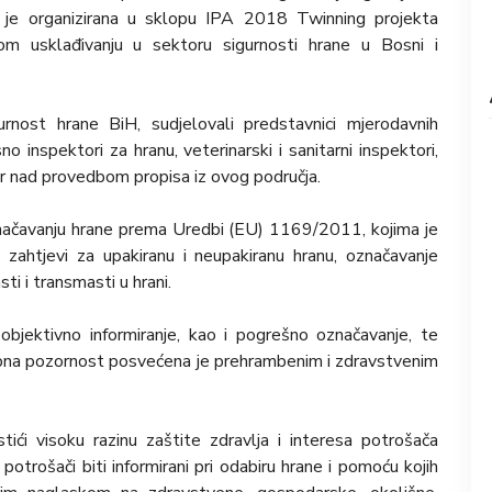
 je organizirana u sklopu IPA 2018 Twinning projekta
om usklađivanju u sektoru sigurnosti hrane u Bosni i
rnost hrane BiH, sudjelovali predstavnici mjerodavnih
no inspektori za hranu, veterinarski i sanitarni inspektori,
r nad provedbom propisa iz ovog područja.
označavanju hrane prema Uredbi (EU) 1169/2011, kojima je
, zahtjevi za upakiranu i neupakiranu hranu, označavanje
sti i transmasti u hrani.
 objektivno informiranje, kao i pogrešno označavanje, te
ebna pozornost posvećena je prehrambenim i zdravstvenim
tići visoku razinu zaštite zdravlja i interesa potrošača
otrošači biti informirani pri odabiru hrane i pomoću kojih