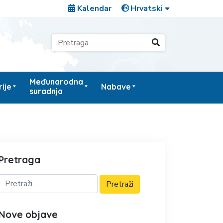
Kalendar
Međunarodna
ije
Nabave
suradnja
Pretraga
Nove objave