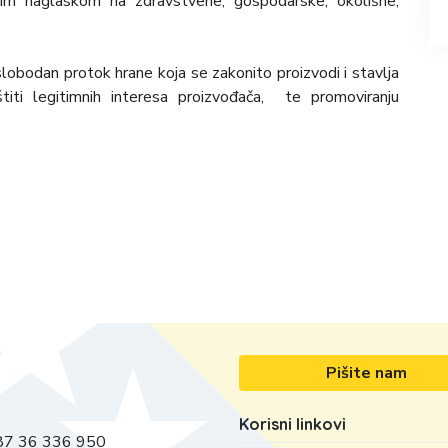
bnim naglaskom na zdravstvene, gospodarske, okolišne,
i slobodan protok hrane koja se zakonito proizvodi i stavlja
štiti legitimnih interesa proizvođača, te promoviranju
Pišite nam
Korisni linkovi
7 36 336 950