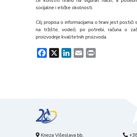
će koristiti hranu na siguran način, a pose
socijalne i etičke okolnosti.
Cilj propisa o informacijama o hrani jest postić
na tržište, vodeći, po potrebi, računa o za
proizvodnje kvalitetnih proizvoda.
Facebook
X
LinkedIn
Email
Print
Kneza Višeslava bb,
+38