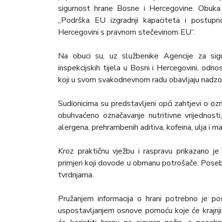
sigurnost hrane Bosne i Hercegovine. Obuka
„Podrška EU izgradnji kapaciteta i postupn
Hercegovini s pravnom stečevinom EU“.
Na obuci su, uz službenike Agencije za sigu
inspekcijskih tijela u Bosni i Hercegovini, odnos
koji u svom svakodnevnom radu obavljaju nadzo
Sudionicima su predstavljeni opći zahtjevi o 
obuhvaćeno označavanje nutritivne vrijednosti
alergena, prehrambenih aditiva, kofeina, ulja i ma
Kroz praktičnu vježbu i raspravu prikazano je
primjeri koji dovode u obmanu potrošače. Pos
tvrdnjama.
Pružanjem informacija o hrani potrebno je pos
uspostavljanjem osnove pomoću koje će krajnji p