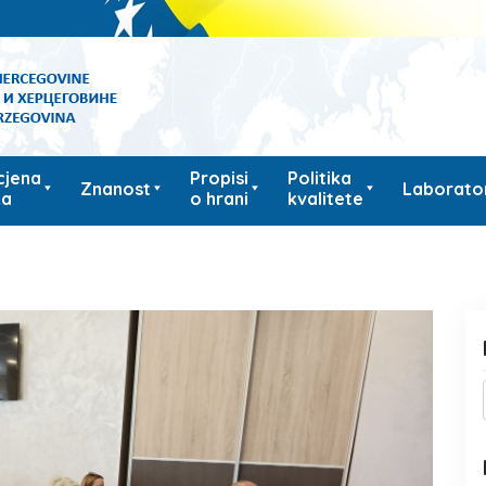
cjena
Propisi
Politika
Znanost
Laborator
ka
o hrani
kvalitete